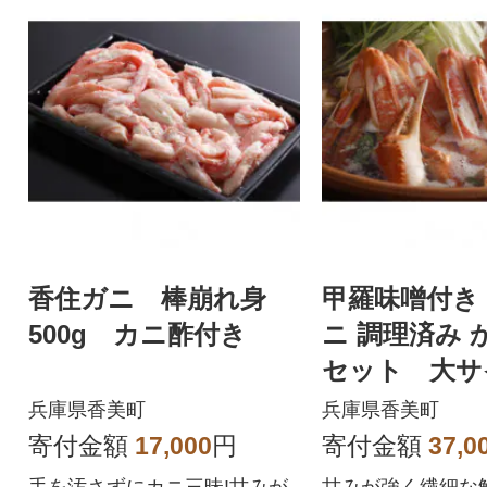
香住ガニ 棒崩れ身
甲羅味噌付き
500g カニ酢付き
ニ 調理済み 
セット 大サ
分
兵庫県香美町
兵庫県香美町
寄付金額
17,000
円
寄付金額
37,0
手を汚さずにカニ三昧!甘みが
甘みが強く繊細な