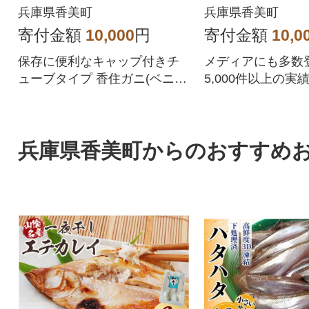
120
兵庫県香美町
兵庫県香美町
寄付金額
10,000
円
寄付金額
10,0
保存に便利なキャップ付きチ
メディアにも多数登
ューブタイプ 香住ガニ(ベニズ
5,000件以上の実
ワイガニ)とズワイガニのカニ
ズが兵庫県香美町
味噌をブレンド
します!
兵庫県香美町からのおすすめ