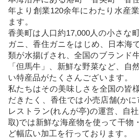
年より創業120余年にわたり水産
ます。
香美町は人口約17,000人の小さ
ガニ、香住ガニをはじめ、日本海
類が水揚げされ、全国のブランド
「但馬牛」、新鮮な野菜など、自
い特産品がたくさんございます。
私たちはその美味しさを全国の皆
だきたく、香住では小売店舗(かに
レストラン(れんが亭)の運営、自社
取)では新鮮な海産物を使って干物
ど幅広い加工を行っております。