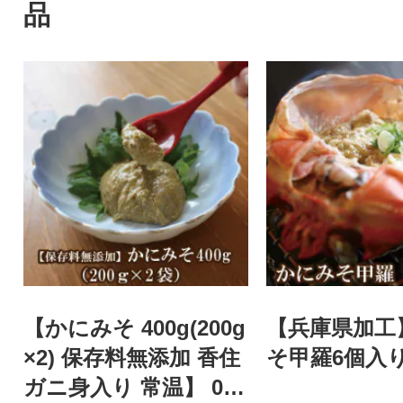
品
【かにみそ 400g(200g
【兵庫県加工
×2) 保存料無添加 香住
そ甲羅6個入り 
ガニ身入り 常温】 07-