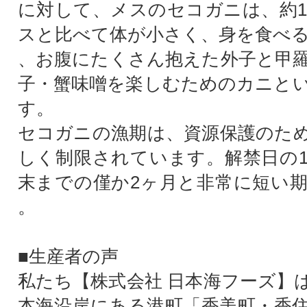
に対して、メスのセコガニは、約12
スと比べて体が小さく、身を食べ
、お腹にたくさん抱えた外子と甲
子・蟹味噌を楽しむためのカニと
す。
セコガニの漁期は、資源保護のた
しく制限されています。解禁日の1
末までの僅か2ヶ月と非常に短い
。
■生産者の声
私たち【株式会社 日本海フーズ】
本海沿岸にある港町「香美町・香住