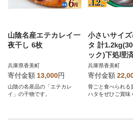
山陰名産エテカレイ一
小さいサイズ
夜干し 6枚
タ 計1.2kg(3
ック)下処理済
兵庫県香美町
兵庫県香美町
寄付金額
13,000
円
寄付金額
22,0
山陰の名産品の「エテカレ
骨ごと食べられる
イ」の干物です。
ハタをぜひご賞味