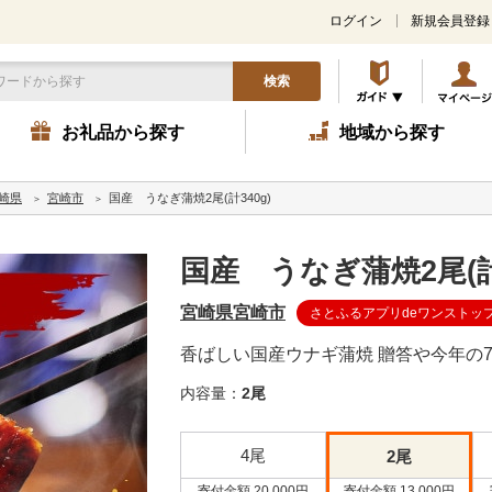
ログイン
新規会員登録
検索
お礼品から探す
地域から探す
崎県
宮崎市
国産 うなぎ蒲焼2尾(計340g)
国産 うなぎ蒲焼2尾(計3
宮崎県宮崎市
さとふるアプリdeワンストッ
香ばしい国産ウナギ蒲焼 贈答や今年の7
内容量：
2尾
4尾
2尾
寄付金額 20,000円
寄付金額 13,000円