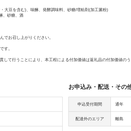
麦・大豆を含む)、味醂、発酵調味料、砂糖/増粘剤(加工澱粉)
味醂、砂糖、酒
んでお召し上がりください。
です。
一貫して行うことにより、本工程による付加価値は返礼品の付加価値の
お申込み・配送・その
申込受付期間
通年
配達外の
エリア
離島