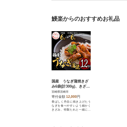
鰻楽からのおすすめお礼品
国産 うなぎ蒲焼きざ
み6袋(計300g)、きざみ
(ごぼう入)6袋(計300g)
宮崎県宮崎市
合計600g
寄付金額
12,000
円
香ばしく丹念に焼き上げたう
なぎを食べやすいよう細かく
きざみ、特製たれと一緒に真
空パックしました。