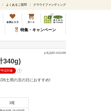
よくあるご質問
クラウドファンディング
メ
イ
ン
コ
ン
特集・キャンペーン
テ
ン
ツ
に
ス
お礼品ID:1412190
キ
40g)
ッ
プ
プ申請対象
/26土用の丑の日におすすめ!
3尾
寄付金額 18,000円