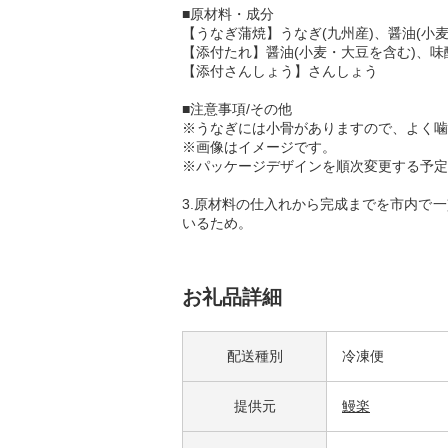
■原材料・成分
【うなぎ蒲焼】うなぎ(九州産)、醤油(小
【添付たれ】醤油(小麦・大豆を含む)、
【添付さんしょう】さんしょう
■注意事項/その他
※うなぎには小骨がありますので、よく噛
※画像はイメージです。
※パッケージデザインを順次変更する予定
3.原材料の仕入れから完成までを市内で
いるため。
お礼品詳細
配送種別
冷凍便
提供元
鰻楽