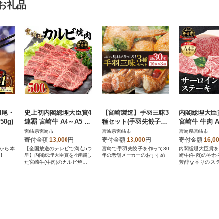
お礼品
4尾・
史上初内閣総理大臣賞4
【宮崎製造】手羽三昧3
内閣総理大臣
0g)
連覇 宮崎牛 A4～A5 黒
種セット(手羽先餃子・
宮崎牛 牛肉 A
毛和牛 牛肉 カルビ 焼
手羽先明太・手羽先チ
毛和牛 サー
宮崎県宮崎市
宮崎県宮崎市
宮崎県宮崎市
肉 バーベキュー 500g
ーズ、各10本入り)
ーキ用 400g(
寄付金額
13,000
円
寄付金額
13,000
円
寄付金額
16,0
から本
【全国放送のテレビで満点5つ
宮崎で手羽先餃子を作って30
内閣総理大臣賞を
!
星】内閣総理大臣賞を4連覇し
年の老舗メーカーのおすすめ
崎牛(牛肉)のや
た宮崎牛(牛肉)のカルビ焼肉用
芳醇な香りのス
をお届けします
能ください