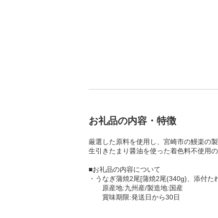
お礼品の内容・特徴
厳選した原料を使用し、宮崎市の鰻楽の製
生引きたまり醤油を使った着色料不使用の
■お礼品の内容について
・うなぎ蒲焼2尾[蒲焼2尾(340g)、添付
原産地:九州産/製造地:国産
賞味期限:発送日から30日