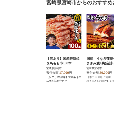
宮崎県宮崎市からのおすすめ
【訳あり】国産若鶏焼
国産 うなぎ蒲焼
き鳥もも串100本
きざみ鰻1袋(合計65
宮崎県宮崎市
宮崎県宮崎市
寄付金額
17,000
円
寄付金額
20,000
円
【訳アリ/業務用】若鶏もも串
日本三大産地「宮崎」
100本!詰め合わせ
格うなぎをお届けします