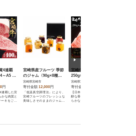
賞4連覇
宮崎県産フルーツ 季節
宮崎牛ロースステーキ
オクトパ
4～A5 黒
のジャム〈90g×8種セ
250g×2枚 計500g
グ8本セ
ロインステ
ット〉
宮崎県宮崎市
宮崎県宮崎市
宮崎県宮崎
2枚入り)
00
円
寄付金額
12,000
円
寄付金額
16,000
円
寄付金額
4連覇した宮
「低温真空調理法」により、
【日本が誇る和牛肉】甘く芳
個性ある4
わらかな肉質と
宮崎フルーツのフレッシュな
醇な香り、柔らかな食感と滑
ッシングは
テーキをご堪
美味しさそのままのジャムが
らかな舌触り、濃厚なうまみ
手作りしてま
出来ました!
をお楽しみください。