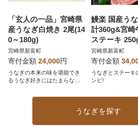
「玄人の一品」宮崎県
鰻楽 国産うな
産うなぎ白焼き 2尾(14
計360g&宮
0～180g)
ステーキ 250
500g(新富町)
宮崎県新富町
宮崎県新富町
寄付金額
24,000
円
寄付金額
34,0
うなぎの本来の味を堪能でき
うなぎとステーキ
るうなぎ好きにはたまらない
ンビ!
一品
うなぎを探す