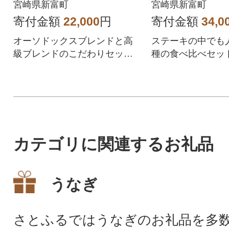
計650g(新富町
宮崎県新富町
宮崎県新富町
寄付金額
22,000
円
寄付金額
34,0
オーソドックスブレンドと高
ステーキの中でも
級ブレンドのこだわりセット
種の食べ比べセット!
をお届けします。
お届けいたします
カテゴリに関連するお礼品
うなぎ
さとふるではうなぎのお礼品を多