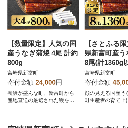
【数量限定】人気の国
【さとふる限
産うなぎ蒲焼 4尾 計約
県新富町産う
800g
8尾(計1360g
宮崎県新富町
宮崎県新富町
寄付金額
24,000
円
寄付金額
45,0
養鰻が盛んな町、新富町から
顔の見える国産う
産地直送の厳選された鰻を丹
町生産者の育て上
念に焼き上げた自慢の一品を
うなぎを産地直送
お届けします!