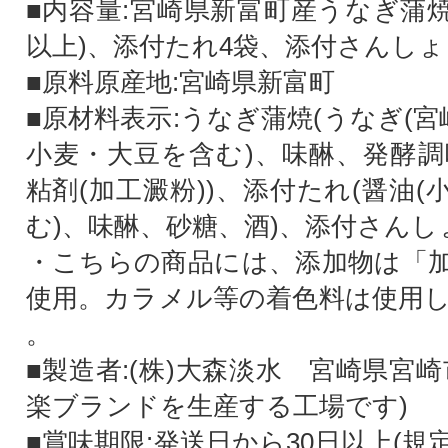
■内容量:宮崎県新富町産うなぎ蒲焼4
以上)、添付たれ4袋、添付さんしょ
■原料原産地:宮崎県新富町
■原材料表示:うなぎ蒲焼(うなぎ(宮
小麦・大豆を含む)、味醂、発酵調
粘剤(加工澱粉))、添付たれ(醤油
む)、味醂、砂糖、酒)、添付さんし
・こちらの商品には、添加物は「
使用。カラメル等の着色料は使用
。
■製造者:(株)大森淡水 宮崎県宮崎市
楽ブランドを生産する工場です)
■賞味期限:発送日から30日以上(