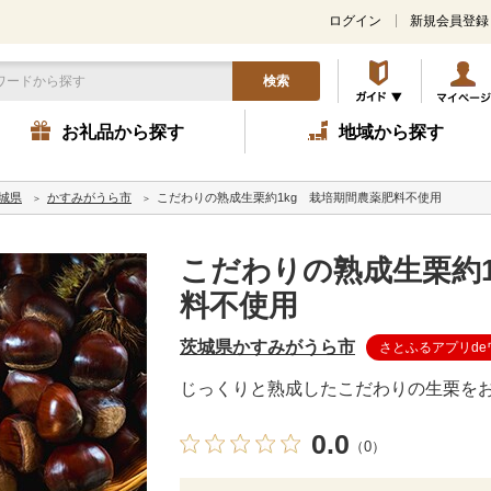
ログイン
新規会員登録
検索
お礼品から探す
地域から探す
城県
かすみがうら市
こだわりの熟成生栗約1kg 栽培期間農薬肥料不使用
こだわりの熟成生栗約1
料不使用
茨城県かすみがうら市
さとふるアプリd
じっくりと熟成したこだわりの生栗を
0.0
（0）