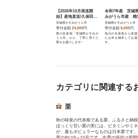
【2026年10月発送開
令和7年産 茨城
始】産地直送!久保田果
みがうら市産 
樹園の生栗3Lサイズ約
コシヒカリ 5kg
茨城県かすみがうら市
茨城県かすみがうら市
3kg
寄付金額
24,000
円
寄付金額
8,000
円
栗の名産地「茨城県かすみが
地元の生産者から直接
うら市」から、丁寧に育てた
たお米を精米してお届
栗をお届けします!
す。
カテゴリに関連する
栗
秋の味覚の代表格である栗。ふるさと納税
ほっくり甘い栗の実には、ビタミンやミネ
が、最もポピュラーなものは日本栗です。
栗の旬は9～10月です。生栗の保存は新