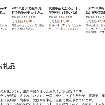
県かす
2026年産!大粒生栗 先
茨城県産 紅はるか 干し
【2026年10
精米
行予約受付中 かすみが
芋(平干し) 180g×5袋
始】産地直送
うら市産 生栗 3Lサ
樹園の生栗2
茨城県かすみがうら市
茨城県かすみがうら市
茨城県かすみがう
イズ 3kg
3kg
寄付金額
25,000
円
寄付金額
11,000
円
寄付金額
22,0
仕入れ
栗処 かすみがうら市産の栗を
茨城の地で育った「紅はる
栗の名産地「茨
けしま
是非ご堪能ください。
か」を干し芋にしています。
うら市」から、
栗をお届けします
お礼品
のお礼品にも、生栗や栗を使ったお菓子が沢山あります。
ラルが豊富に含まれています。一口に栗といっても丹波栗、恵那栗、築
主に茨城県、熊本県、愛媛県を中心に全国で生産されています。
聞紙に包んで冷蔵保存がおすすめです。常温保存はせず、冷蔵庫に入れ