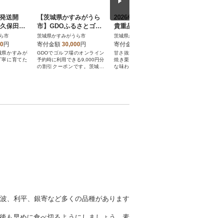
月発送開
【茨城県かすみがうら
2026年度産 甘さ抜群!
NULL
!久保田果
市】GDOふるさとゴル
貴重品種『倉方』の焼
ートメン
Lサイズ約
フプレークーポン(9,00
き栗 200g×3セット
フローラル
ら市
茨城県かすみがうら市
茨城県かすみがうら市
茨城県かす
0円分)
00
円
寄付金額
30,000
円
寄付金額
11,000
円
寄付金額
城県かすみが
GDOでゴルフ場のオンライン
甘さ抜群!貴重品種『倉方』の
美容成分を
丁寧に育てた
予約時に利用できる9,000円分
焼き栗です。厳選された自然
オリティ"
!
の割引クーポンです。茨城県
な味わいを是非ご賞味くださ
かすみがうら市が指定するゴ
い。
ルフ場で利用できます。
波、利平、銀寄など多くの品種があります
た後も早めに食べ切るようにしましょう。素