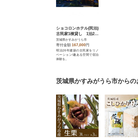
ショコロンホテル(民泊)
古民家1棟貸し 1泊2日
宿泊券
茨城県かすみがうら市
寄付金額
167,000
円
明治26年建築の古民家をリノ
ベーション!趣ある空間で宿泊
体験を。
茨城県かすみがうら市からの