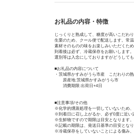
お礼品の内容・特徴
じっくりと熟成して、糖度が高いこだわり
生栗のため、クール便で配送します。常温
素材そのものの味をお楽しみいただくため
到着後は必ず、冷蔵保存をお願いします。
選別等は入念にしておりますがどうしても
■お礼品の内容について
・茨城県かすみがうら市産 こだわりの熟成生
原産地:茨城県かすみがうら市
消費期限:出荷日+4日
■注意事項/その他
※化学的燻蒸処理を一切していないため、
※到着日に召し上がるか、必ず0度に近い
※生鮮物ですので期限は目安となります。
※記載の期限は、発送日基準の目安となり
※冷蔵保存をしていないことによる傷み、