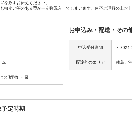
旨を必ずお伝えください。
も虫食い等のある栗が一定数混入してしまいます。何卒ご理解の上お申
お申込み・配送・その
申込受付期間
～2024-
ーム
配達外の
エリア
離島、
その他果物
栗
送予定時期