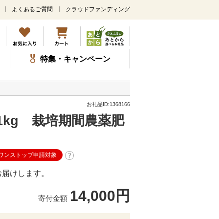
よくあるご質問
クラウドファンディング
メ
イ
ン
コ
ン
特集・キャンペーン
テ
ン
ツ
に
ス
お礼品ID:1368166
キ
kg 栽培期間農薬肥
ッ
プ
eワンストップ申請対象
お届けします。
14,000円
寄付金額