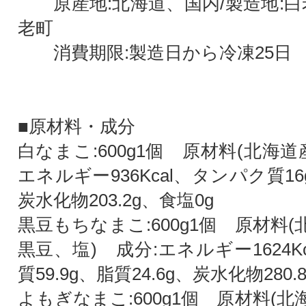
原産地:北海道、国内/製造地:白老
老町
消費期限:製造日から冷凍25日
■原材料・成分
白なまこ:600g1個 原材料(北海道
エネルギー936Kcal、タンパク質16
炭水化物203.2g、食塩0g
黒豆もちなまこ:600g1個 原材料
黒豆、塩) 成分:エネルギー1624K
質59.9g、脂質24.6g、炭水化物280.
よもぎなまこ:600g1個 原材料(