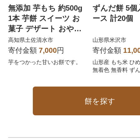
無添加 芋もち 約500g
ずんだ餅 5個入
1本 芋餅 スイーツ お
ース 計20個
菓子 デザート おやつ
和菓子【R01559】
高知県土佐清水市
山形県米沢市
寄付金額
7,000
円
寄付金額
11,0
芋をつかった甘いお餅です。
山形産 もち米 ひ
無着色 無香料 ず
セット お菓子 ス
餅を探す