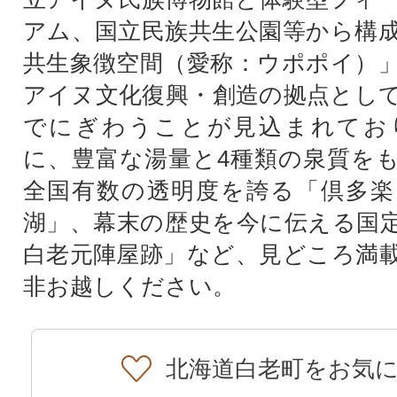
アム、国立民族共生公園等から構
共生象徴空間（愛称：ウポポイ）
アイヌ文化復興・創造の拠点とし
でにぎわうことが見込まれてお
に、豊富な湯量と4種類の泉質を
全国有数の透明度を誇る「倶多楽
湖」、幕末の歴史を今に伝える国
白老元陣屋跡」など、見どころ満
非お越しください。
北海道白老町をお気