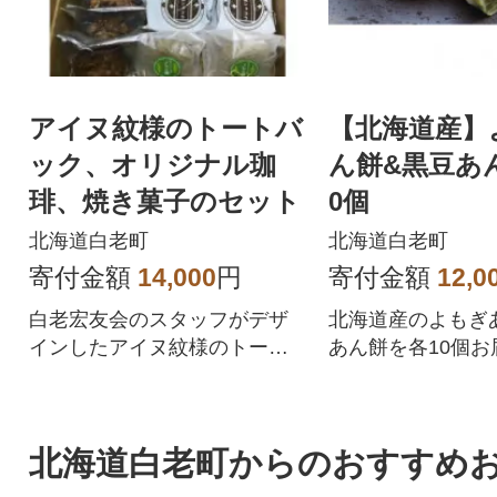
アイヌ紋様のトートバ
【北海道産】
ック、オリジナル珈
ん餅&黒豆あ
琲、焼き菓子のセット
0個
北海道白老町
北海道白老町
寄付金額
14,000
円
寄付金額
12,0
白老宏友会のスタッフがデザ
北海道産のよもぎ
インしたアイヌ紋様のトート
あん餅を各10個お
バックと自家焙煎珈琲、焼き
菓子セット
北海道白老町からのおすすめ