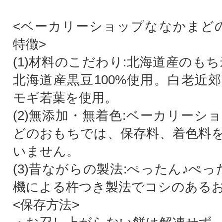
<ベーカリーショップななかまど
特徴>
(1)材料のこだわり:北海道産のもち
北海道産黒豆100%使用。白老近
モギ若葉を使用。
(2)無添加・無着色:ベーカリーシ
どのおもちでは、保存料、着色料
いません。
(3)昔ながらの製法:ぺったん♪ぺ
機による杵つき製法でコシのあるお餅
<保存方法>