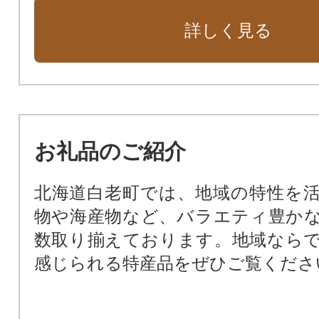
に
詳しく見る
「元気な町民活動・協働のまちづ
に
「誰もがキラキラと安心して暮らせ
老い)づくり」のために
「いつまでも残したい、ふるさと
お礼品のご紹介
りの保全、住みよい環境づくり」の
北海道白老町では、地域の特性を
物や海産物など、バラエティ豊か
数取り揃えております。地域なら
感じられる特産品をぜひご覧くださ