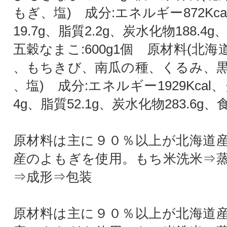
もぎ、塩) 成分:エネルギー872Kc
19.7g、脂質2.2g、炭水化物188.4g、
五穀なまこ:600g1個 原材料(北
、もちきび、南瓜の種、くるみ、
、塩) 成分:エネルギー1929Kcal
4g、脂質52.1g、炭水化物283.6g、食
原材料は主に９０％以上が北海道
産のよもぎを使用。もち米洗米⇒
⇒成形⇒包装
原材料は主に９０％以上が北海道