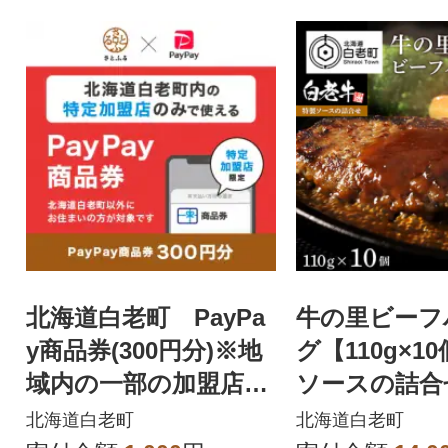
北海道白老町 PayPa
牛の里ビーフ
y商品券(300円分)※地
グ【110g×1
域内の一部の加盟店の
ソースの詰合
みで利用可
北海道白老町
北海道白老町