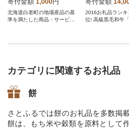
寄付金額
1,000
円
寄付金額
14,0
北海道白老町の地場産品の基
2016お礼品ラン
準を満たした商品・サービス
位! 高級黒毛和牛
を提供するPayPay加盟店での
北海道産牛を使用し
お支払いにご利用いただけま
0%のハンバーグ。
す。北海道白老町在住の方はP
との相性が抜群の
ayPay商品券を受け取れません
のでご注意ください。
カテゴリに関連するお礼品
餅
さとふるでは餅のお礼品を多数掲
餅は、もち米や穀類を原料として