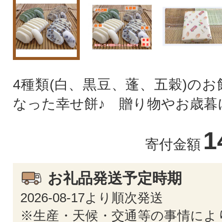
4種類(白、黒豆、蓬、五穀)の
なった幸せ餅♪ 贈り物やお歳暮
1
寄付金額
お礼品発送予定時期
2026-08-17より順次発送
※生産・天候・交通等の事情によ