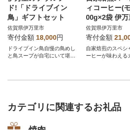
ド!「ドライブイン
ィコーヒー(モ
鳥」ギフトセット
00g×2袋 伊
カップ
佐賀県伊万里市
佐賀県伊万里市
寄付金額
18,000
円
寄付金額
21,0
ドライブイン鳥自慢の鳥めし
自家焙煎のスペシ
と鳥スープが自宅にいて堪能
ーヒーが味わえる
できるようになりました。伊
す。
万里の味を堪能ください
カテゴリに関連するお礼品
焼肉