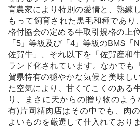
育農家により特別の愛情と、熟練
もって飼育された黒毛和種であり、
格付協会の定める牛取引規格の上
「5」等級及び「4」等級のBMS「N
佐賀牛」、それ以下を「佐賀産和
ランド化されています。なかでも
賀県特有の穏やかな気候と美味し
た空気により、甘くてこくのある
り、まさに天からの贈り物のよう
有)片岡精肉店はその中でも、肉
よいものを厳選して仕入れており