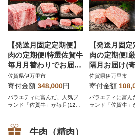
【発送月固定定期便】
【発送月固定
肉の定期便!特選佐賀牛
肉の定期便!
毎月月替わりでお届け
隔月お届け(奇
全12回
回
佐賀県伊万里市
佐賀県伊万里市
寄付金額
348,000
円
寄付金額
108,
バラエティに富んだ、人気ブ
バラエティに富ん
ランド「佐賀牛」が毎月(12回)
ランド「佐賀牛」
届く定期便です!
月(6回)に届く定期
牛肉（精肉）