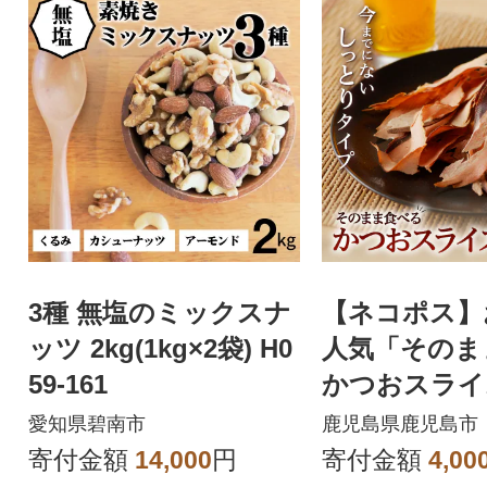
3種 無塩のミックスナ
【ネコポス】
ッツ 2kg(1kg×2袋) H0
人気「そのま
59-161
かつおスライ
セット K020-
愛知県碧南市
鹿児島県鹿児島市
寄付金額
14,000
円
寄付金額
4,00