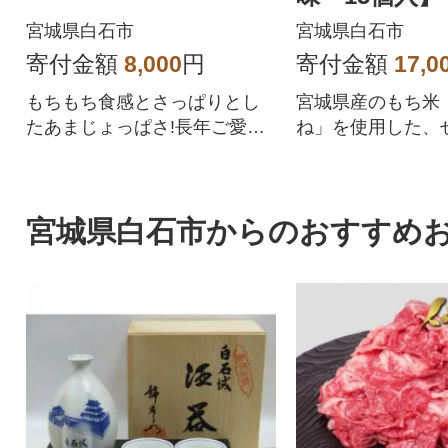
宮城県白石市
宮城県白石市
寄付金額
8,000
円
寄付金額
17,0
もちもち食感とさっぱりとし
宮城県産のもち米
たあまじょっぱさ!長年ご愛顧
ね」を使用した、
いただいている、餅屋謹製の
でふっくら蒸かし
和菓子
こわおにぎり
宮城県白石市からのおすすめ