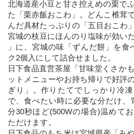
北海道産小豆と甘さ控えめの栗で
た「栗赤飯おこわ」。どんこ椎茸
んだ具材たっぷりの「五目おこわ
宮城の枝豆にほんのり塩味が効い
」に、宮城の味「ずんだ餅」を食
ク2個入にして詰合せました。
日下食品直営茶屋「甘味堂くさか
ットメニューやお持ち帰りで好評
ぎり」。作りたてでしっかり冷凍
で、食べたい時に必要な分だけ、
分30秒ほど(500Wの場合)温め
ただけます。
日下食品のもち米は宮城県産「み