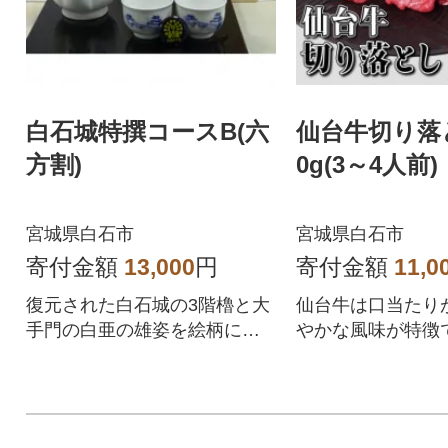
白石城特撰コースB(六
仙台牛切り落
方割)
0g(3～4人前)
宮城県白石市
宮城県白石市
寄付金額
13,000
円
寄付金額
11,0
復元された白石城の3階櫓と大
仙台牛は口当たり
手門の白亜の雄姿を絵柄にし
やかな風味が特徴
たとっくりセット
の精肉店みなとや
牛を、ご賞味くだ