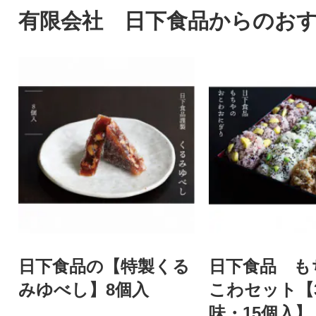
有限会社 日下食品からのお
日下食品の【特製くる
日下食品 も
みゆべし】8個入
こわセット【
味・15個入】