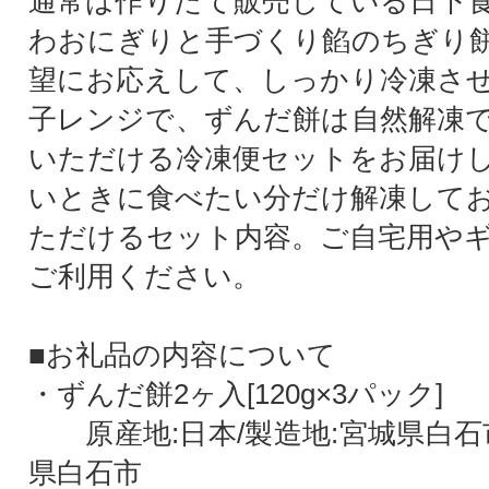
通常は作りたて販売している日下
わおにぎりと手づくり餡のちぎり
望にお応えして、しっかり冷凍さ
子レンジで、ずんだ餅は自然解凍
いただける冷凍便セットをお届け
いときに食べたい分だけ解凍して
ただけるセット内容。ご自宅用や
ご利用ください。
■お礼品の内容について
・ずんだ餅2ヶ入[120g×3パック]
原産地:日本/製造地:宮城県白石市
県白石市