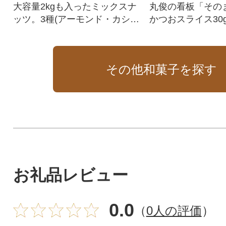
大容量2kgも入ったミックスナ
丸俊の看板「その
ッツ。3種(アーモンド・カシュ
かつおスライス30
ーナッツ・くるみ)をミックス
ットです!ネコポ
しました。油と塩は一切使用
お届けいたします
しておりません。
その他和菓子を探す
お礼品レビュー
0.0
（
0人の評価
）