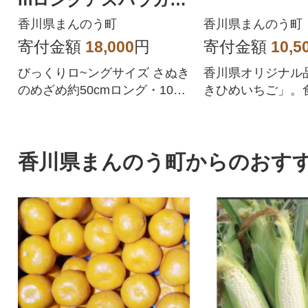
10本入り
香川県まんのう町
香川県まんのう町
寄付金額
18,000
円
寄付金額
10,5
びっくりロ~ングサイズ さぬき
香川県オリジナル
のめざめ約50cmロング・10本
きひめいちご」。
入りをお届けします。
群・果汁が滴るほ
イズをお届けしま
香川県まんのう町からのおす