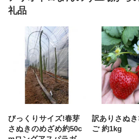
礼品
びっくりサイズ!春芽
訳ありさぬき
さぬきのめざめ約50c
ご 約1kg
mロングアスパラガス