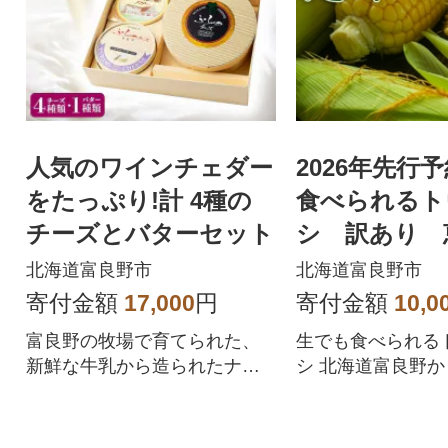
人気のワインチェダー
2026年先行
をたっぷり!計 4種の
食べられるト
チーズとバターセット
シ 訳あり 
ぐみ) 6本入
北海道富良野市
北海道富良野市
寄付金額
17,000
円
寄付金額
10,0
富良野の牧場で育てられた、
生でも食べられる
新鮮な牛乳から造られたナチ
シ 北海道富良野
ュラルチーズ4種とバターのセ
送
ット