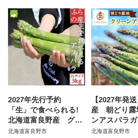
2027年先行予約
【2027年発
「生」で食べられる!
産 朝どり露
北海道富良野産 グリ
ンアスパラガス
ーンアスパラ 3kg(極
イズ 約1.5k
北海道富良野市
北海道富良野市