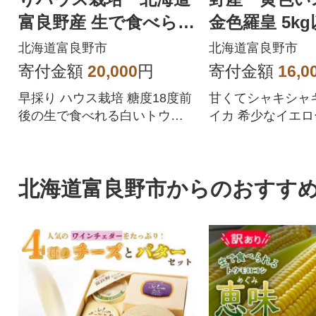
富良野産 生で食べら
金色羅皇 5kg
れる白いトウモロコ
北海道富良野市
北海道富良野市
シ 10本入り
寄付金額
20,000
円
寄付金額
16,0
早採り ハウス栽培 糖度18度前
甘くてシャキシャ
後の生で食べれる白いトウモ
イカ 希少なイエ
ロコシ
北海道富良野市からのおすす