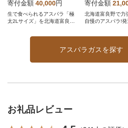
太2Lサイズ)
ーム〉
寄付金額
40,000
円
寄付金額
21,0
生で食べられるアスパラ「極
北海道富良野で力
太2Lサイズ」を北海道富良野
自慢のアスパラ!
から朝採りでお届けします
穫した新鮮なもの
ます
アスパラガスを探す
お礼品レビュー