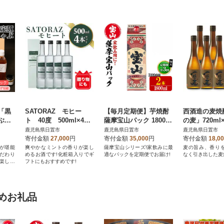
「黒
SATORAZ モヒー
【毎月定期便】芋焼酎
西酒造の麦焼
ぶ豚
ト 40度 500ml×4本
薩摩宝山パック 1800m
の麦」720ml
タレと
セット 化粧箱入【西
l×2本 紙パック 【西酒
ト
鹿児島県日置市
鹿児島県日置市
鹿児島県日置市
酒造】【スピリッツ】
造】No.816-A全3回
寄付金額
27,000
円
寄付金額
35,000
円
寄付金額
18,0
が堪能
爽やかなミントの香りが楽し
薩摩宝山シリーズ!家飲みに最
麦の旨み、香り
だわり
めるお酒です!化粧箱入りでギ
適なパックを定期便でお届け!
なく引き出した麦
楽しみ
フトにもおすすめです!
めお礼品