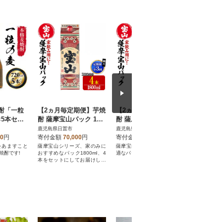
酎「一粒
【2ヵ月毎定期便】芋焼
【2ヵ月毎定期便】芋焼
誘惑のチ
×5本セッ
酎 薩摩宝山パック 180
酎 薩摩宝山パック 180
0ml×4本 紙パック 【西
0ml×2本紙パック【西
鹿児島県日置市
鹿児島県日置市
鹿児島県日
酒造】全3回
酒造】No.816-B全3回
00
円
寄付金額
70,000
円
寄付金額
35,000
円
寄付金額
をあますこと
薩摩宝山シリーズ、家のみに
薩摩宝山シリーズ!家飲みに最
10年貯蔵
焼酎です!
おすすめなパック1800ml、4
適なパックを定期便でお届け!
使用したと
本をセットにしてお届けしま
ーヌです。
す。