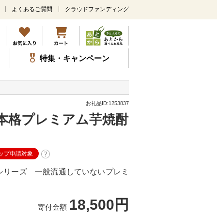
よくあるご質問
クラウドファンディング
メ
イ
ン
コ
ン
特集・キャンペーン
テ
ン
ツ
】
に
ス
お礼品ID:1253837
キ
本格プレミアム芋焼酎
ッ
プ
】
ップ申請対象
シリーズ 一般流通していないプレミ
18,500円
寄付金額