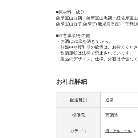
■原材料・成分
薩摩宝山白麹・薩摩宝山黒麹・紅薩摩宝山・
薩摩宝山百芋:薩摩芋(鹿児島県産)・芋麹(
■注意事項/その他
・お酒は20歳を過ぎてから。
・妊娠中や授乳期の飲酒は、お控えくださ
・飲酒運転は法律で禁止されています。
・製品のデザイン、仕様、外観は予告なく
お礼品詳細
配送種別
通常
提供元
西酒造
カテゴリ
酒・アルコール