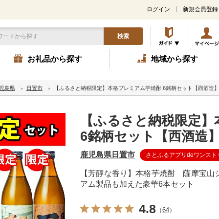
ログイン
新規会員登録
検索
お礼品から探す
地域から探す
児島県
日置市
【ふるさと納税限定】本格プレミアム芋焼酎 6銘柄セット【西酒造
【ふるさと納税限定】
6銘柄セット【西酒造
鹿児島県日置市
さとふるアプリdeワンスト
【芳醇な香り】本格芋焼酎 薩摩宝山
アム製品も加えた豪華6本セット
4.8
（
64
）