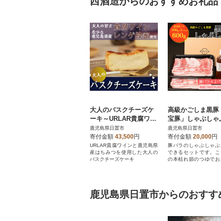
西酒造からのおすすめお礼品
大人のバスクチーズケ
高級かごしま黒豚
ーキ～URLAR貴腐ワイ
宝豚」しゃぶしゃ
ンと鹿児島県産はちみ
バラ(300g×2)と
鹿児島県日置市
鹿児島県日置市
つ入り～
ゆず胡椒セット!
寄付金額
43,500
円
寄付金額
20,000
円
URLAR貴腐ワインと鹿児島県
豚バラのしゃぶしゃぶ
産はちみつを使用した大人の
できるセットです。こ
バスクチーズケーキ
の本枯れ節のつゆでお
ください。
鹿児島県日置市からのおすす