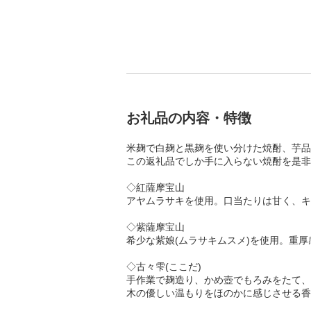
お礼品の内容・特徴
米麹で白麹と黒麹を使い分けた焼酎、芋品種
この返礼品でしか手に入らない焼酎を是非
◇紅薩摩宝山
アヤムラサキを使用。口当たりは甘く、キ
◇紫薩摩宝山
希少な紫娘(ムラサキムスメ)を使用。重
◇古々雫(ここだ)
手作業で麹造り、かめ壺でもろみをたて、
木の優しい温もりをほのかに感じさせる香