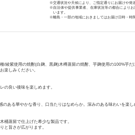
※交通状況や天候により、ご指定通りにお届けや発
※自治体や提供事業者、在庫状況等の都合によりお
います。
※離島・一部の地域におきましてはお届け日時・時
/綾紫使用の焼酎(白麹、黒麹)木樽蒸留の焼酎、芋麹使用の100%芋
お楽しみください。
レの良い後味を楽しめます。
厚感のある華やかな香り、口当たりはなめらか。深みのある味わいを楽し
木桶蒸留で仕上げた希少な製品です。
りと旨さが広がります。