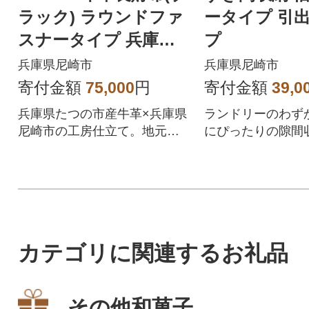
ラック) ラウンドファ
ータイプ 引
スナータイプ 兵庫県
プ
たつの市産の革を使用
兵庫県尼崎市
兵庫県尼崎市
寄付金額
75,000
円
寄付金額
39,0
兵庫県たつの市産牛革×兵庫県
ランドリーのわず
尼崎市の工房仕立て。地元の
にぴったりの隙間
誇りが詰まったラウンドファ
濯機の防水パンを
スナー長財布です。
す。
カテゴリに関連するお礼品
その他和菓子