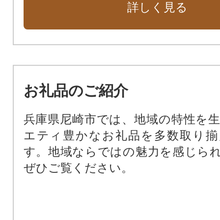
詳しく見る
市民福祉の向上のために（市民福祉
動物愛護のために（動物愛護基金）
新しい本庁舎を建設（新本庁舎建設
暴力団ゼロの街のために（暴力団排
公共施設を整備するために（公共
お礼品のご紹介
基金）
尼崎の文化振興のため（文化振興基
兵庫県尼崎市では、地域の特性を
尼崎の歴史文化を次世代に受け継
エティ豊かなお礼品を多数取り揃
化財保存活用基金）
す。地域ならではの魅力を感じら
阪神タイガースファーム施設周辺
ぜひご覧ください。
田南公園周辺地域活性化基金）
支援が必要な子どもたちのために
ート基金）