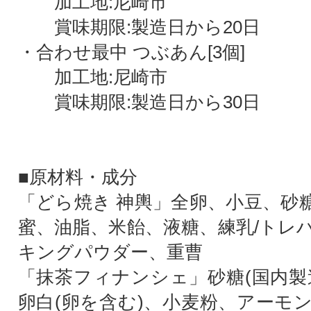
加工地:尼崎市
賞味期限:製造日から20日
・合わせ最中 つぶあん[3個]
加工地:尼崎市
賞味期限:製造日から30日
■原材料・成分
「どら焼き 神輿」全卵、小豆、砂
蜜、油脂、米飴、液糖、練乳/トレ
キングパウダー、重曹
「抹茶フィナンシェ」砂糖(国内製
卵白(卵を含む)、小麦粉、アーモ