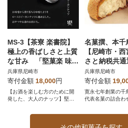
MS-3【茶寮 楽書院】
名菓撰、本千
極上の香ばしさと上質
【尼崎市・西
な甘み 「堅菓楽 味噌
さと納税共通
溜まりピーカンナッ
兵庫県尼崎市
兵庫県尼崎市
ツ」3缶セット
寄付金額
18,000
円
寄付金額
19,0
【お酒を楽しむ方のために開
寛永七年創業の千
発した、大人のナッツ】堅菓
代表名菓の詰合わ
楽味噌たまりの旨味が楽しめ
さぶれのセット
るナッツのお菓子です。
その他和菓子を探す