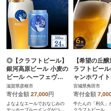
◎【クラフトビール】
【希望の丘醸
銀河高原ビール 小麦の
ラフトビール
ビール ヘーフェヴァ
ャンホワイト35
イツェン 350ml x24本
本セット
滋賀県彦根市
宮城県角田市
_X1
寄付金額
27,000
円
寄付金額
7,00
よなよなエールでおなじみの
牛たんの「利久」
ヤッホーブルーイングがつく
クラフトビール