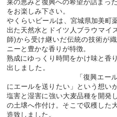
莱の恵みと復興への希望が詰まっ
をお楽しみ下さい。
やくらいビールは、宮城県加美町
出た天然水とドイツ人ブラウマイス
師)から受け継いだ伝統の技術が
ニーと豊かな香りが特徴。
熟成にゆっくり時間をかけ味と香
出しまし
「復興エール」は
にエールを送りたい」という想い
塩害と湿害に強い大麦品種を開発
の土壌へ作付け。そこで収穫した
造致しました。