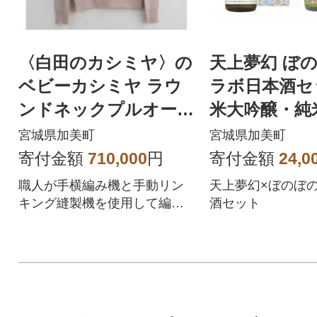
〈白田のカシミヤ〉の
天上夢幻 ぼの
ベビーカシミヤ ラウ
ラボ日本酒セ
ンドネックプルオーバ
米大吟醸・純米
ー(アイスピンク)男性
0ml
宮城県加美町
宮城県加美町
用サイズ:L
寄付金額
710,000
円
寄付金額
24,0
職人が手横編み機と手動リン
天上夢幻×ぼのぼの
キング縫製機を使用して編み
酒セット
上げるカシミヤ100%ニット