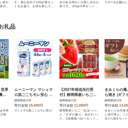
い皮が
す。真心込めて100g7袋セッ
みのある味わいが楽しめるお
ウダーをお届けし
!掛川茶
トをお届け。お茶を飲んでハ
茶です。200g×5本セット 合
ッピー!
計1kg
お礼品
 世界
ムーニーマン マシュマ
【2027年発送先行受
きみくらの庵
農
ロ肌ごこちモレ安心 女
付】静岡県産いちご
ら焼き (ギフト箱入り)
じろ
の子 L 44枚×4パック
「紅ほっぺ+すずの薫
深蒸し掛川茶
静岡県掛川市
静岡県掛川市
静岡県掛川市
8本セ
紙おむつ
り」6P 約1.6kg(約270g
きみくら【58
寄付金額
25,000
円
寄付金額
11,000
円
寄付金額
13,0
×6)
g×8本
マシュマロ肌ごこちモレ安心!
静岡県産いちご「紅ほっぺ」
きみくらを代表
掛川茶
と「すずの薫り」合計6パッ
し掛川茶と、こ
ク、2品種食べ比べセットで
豆どら焼きセット
す!