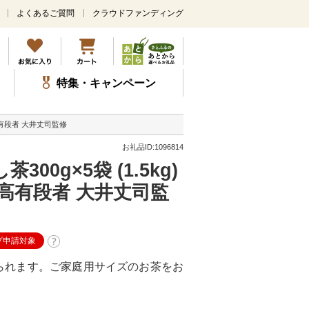
よくあるご質問
クラウドファンディング
メ
イ
ン
コ
ン
特集・キャンペーン
テ
ン
ツ
高有段者 大井丈司監修
に
ス
お礼品ID:1096814
キ
0g×5袋 (1.5kg)
ッ
プ
高有段者 大井丈司監
プ申請対象
られます。ご家庭用サイズのお茶をお