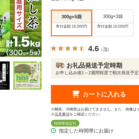
300g×3袋
300g×5袋
寄付金額 16,000円
寄付金額 10,000円
4.6
（
78
）
お礼品発送予定時期
お申し込み後1～2週間程度で順次発送予定
カートに入れる
※離島、沖縄県はお届けできません。また、画像は
※
注意事項
をご確認ください。
時間帯指定可
指定した時間帯にお届け