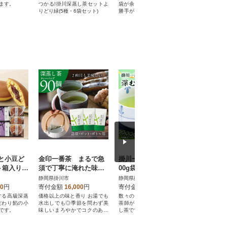
ます。
つかる!掛川深蒸し茶セットよ
袋が余っています!保存や使い
わいと香り高
りどり緑(5種・6袋セット)
勝手が抜群の60gサイズを15
0g×10本 合
袋お届けします!
と小豆ど
金印一番茶 まるで急
掛川一番茶 深むし茶 3
日本の優
須で丁寧に淹れた味わ
00g袋×5本
ィーバッ
 日本茶
いの深蒸し茶ティーバ
産) 2g×
静岡県掛川市
静岡県掛川市
静岡県掛川
93】
ッグ 3袋セット【3954
00
円
寄付金額
16,000
円
寄付金額
40,000
円
寄付金額
4】
する高級深蒸
価格以上の味と香り お湯でも
数々の品評会で栄誉に輝いた
日本独自の
だわり餡の小
水出しでも◎季節を問わず美
茶師が仕上げた、緑濃い深む
うきの和紅
です。
味しいまろやかでコクのある
し茶です。
味わい