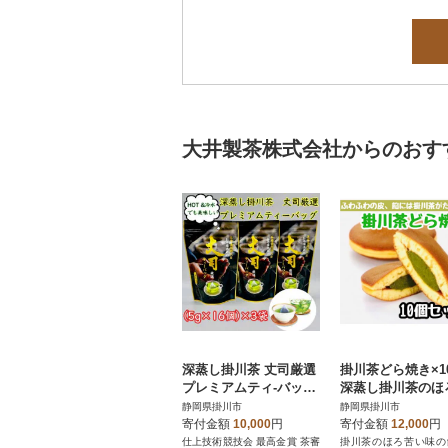
大井製茶株式会社からのおす
深蒸し掛川茶 丈司厳選
掛川茶どら焼き×1
プレミアムティ-バッグ
深蒸し掛川茶のほ
80g(5g 16個入)3袋セッ
い餡をしっとりふ
静岡県掛川市
静岡県掛川市
ト
わの皮で包み込み
寄付金額
10,000
円
寄付金額
12,000
円
た(冷凍で発送)
仕上技術競技会 最高金賞 茶審
掛川茶のほろ苦い味の