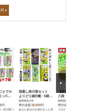
質問
ごとでカ
深蒸し掛川茶セット
【訳あり】茶審査技術
掛川茶の
ミンC摂
よりどり緑(5種・6袋セ
八段・大井丈司監修 深
いと香り
・掛川茶パ
ット)合計780g
蒸し掛川茶一番茶60g×
川玄米茶 1
静岡県掛川市
静岡県掛川市
静岡県掛川
7袋セット
15袋
計1kg
00
円
寄付金額
20,000
円
寄付金額
15,000
円
寄付金額
素・掛川茶パ
あなた好みのお茶がきっと見
コロナウィルスの影響でお茶
お子様にも