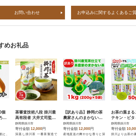
お問い合わせ
お申込みに関するよくあるご
すめお礼品
0個
茶審査技術八段 掛川最
【訳あり品】静岡の茶
お茶の葉まる
ろ苦
高有段者 大井丈司監修!
農家さんのまかない
テキン・ビタ
わふ
深蒸し掛川茶一番茶製
茶 深蒸し掛川茶荒茶
取!お茶の素
静岡県掛川市
静岡県掛川市
静岡県掛川市
まし
造!100g×7袋セット
仕立て 200g×5本 合
ウダー 50g×
寄付金額
12,000
円
寄付金額
12,000
円
寄付金額
10,0
計1kg
餡と、
深蒸し掛川茶 一番茶製造で
産地直送の爽やかな香りと深
掛川よりお茶の