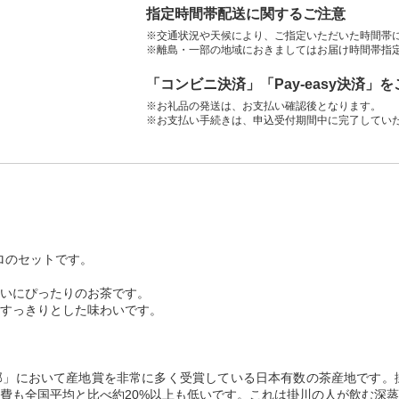
指定時間帯配送に関するご注意
※交通状況や天候により、ご指定いただいた時間帯
※離島・一部の地域におきましてはお届け時間帯指
「コンビニ決済」「Pay-easy決済」
※お礼品の発送は、お支払い確認後となります。
※お支払い手続きは、申込受付期間中に完了してい
ロのセットです。
いにぴったりのお茶です。
すっきりとした味わいです。
」において産地賞を非常に多く受賞している日本有数の茶産地です。掛
費も全国平均と比べ約20%以上も低いです。これは掛川の人が飲む深