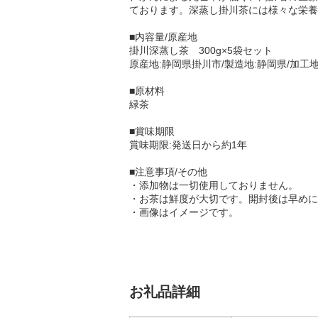
ております。深蒸し掛川茶には様々な栄養
■内容量/原産地
掛川深蒸し茶 300g×5袋セット
原産地:静岡県掛川市/製造地:静岡県/加工
■原材料
緑茶
■賞味期限
賞味期限:発送日から約1年
■注意事項/その他
・添加物は一切使用しておりません。
・お茶は鮮度が大切です。開封後は早めに
・画像はイメージです。
お礼品詳細