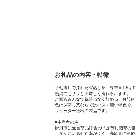
お礼品の内容・特徴
茶処掛川で採れた深蒸し茶 総重量1.5キ
熱湯でもサッと美味しく淹れられます。
ご家族みんなで気兼ねなく飲める、普段使
色は深蒸し茶ならではの深く濃い緑色で、
リピーター続出の製品です。
■生産者の声
掛川市は全国茶品評会の「深蒸し煎茶の部
、がんによる死亡率が低く、高齢者の医療