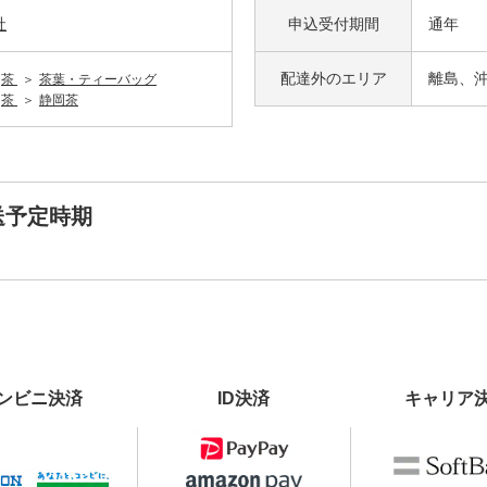
社
申込受付期間
通年
配達外の
エリア
離島、
茶
茶葉・ティーバッグ
茶
静岡茶
送予定時期
ンビニ決済
ID決済
キャリア