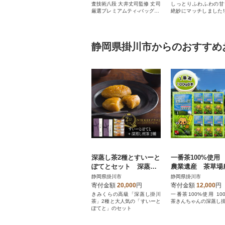
査技術八段 大井丈司監修 丈司
しっとりふわふわの甘
厳選プレミアムティ-バッグ お
絶妙にマッチしました
茶
どら焼き×10個
静岡県掛川市からのおすすめ
深蒸し茶2種とすいーと
一番茶100%使用
ぽてとセット 深蒸し
農業遺産 茶草場
掛川茶 日本茶きみくら
法 茶のみやきん
静岡県掛川市
静岡県掛川市
【5898】
う深蒸し掛川茶 
寄付金額
20,000
円
寄付金額
12,000
円
ット
きみくらの高級「深蒸し掛川
一番茶100%使用 100
茶」2種と大人気の「すいーと
茶きんちゃんの深蒸し
ぽてと」のセット