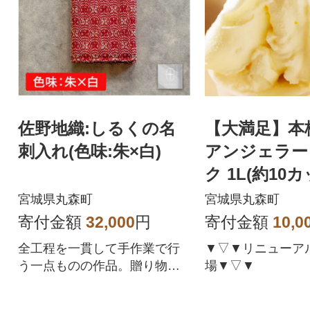
佐野地織:しるくの名
【大満足】本
刺入れ(色味:朱×白)
アンジェラー
ク 1L(約10
宮城県丸森町
宮城県丸森町
寄付金額
32,000
円
寄付金額
10,0
全工程を一貫して手作業で行
▼▽▼リニューア
う一点ものの作品。贈り物や
場▼▽▼
ギフトにもどうぞ。