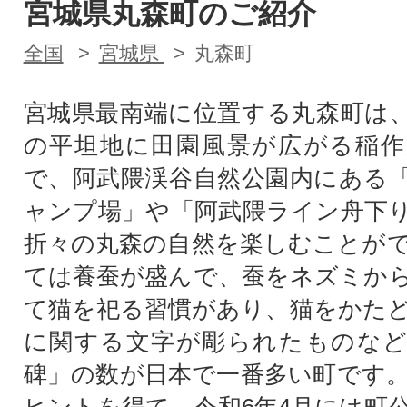
宮城県丸森町のご紹介
全国
宮城県
丸森町
宮城県最南端に位置する丸森町は
の平坦地に田園風景が広がる稲作
で、阿武隈渓谷自然公園内にある
ャンプ場」や「阿武隈ライン舟下
折々の丸森の自然を楽しむことが
ては養蚕が盛んで、蚕をネズミか
て猫を祀る習慣があり、猫をかた
に関する文字が彫られたものなど
碑」の数が日本で一番多い町です
ヒントを得て、令和6年4月には町