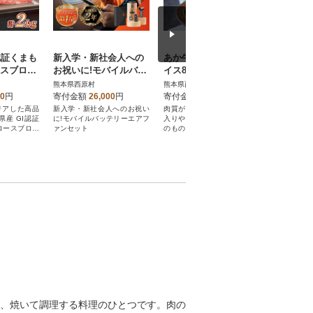
認証くまも
新入学・新社会人への
あか牛リブローススラ
国産上赤身
ースブロッ
お祝いに!モバイルバッ
イス800g(あか牛リブロ
(西原村)
村)
テリーエアファンセッ
ーススライス400g×2)
熊本県西原村
熊本県西原村
熊本県西原
ト!ポーチ付き
(西原村)
00
円
寄付金額
26,000
円
寄付金額
38,000
円
寄付金額
リアした高品
新入学・新社会人へのお祝い
肉質がきめ細かく、霜降りも
国産上赤身
県産 GI認証
に!モバイルバッテリーエアフ
入りやすいリブロース。肉そ
な味わい
ロースブロッ
ァンセット
のものを味わえるお料理でい
い。
ただくのがおすすめです
、焼いて調理する料理のひとつです。肉の