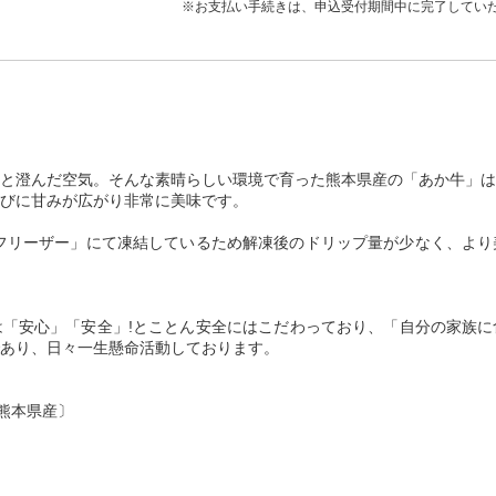
※お支払い手続きは、申込受付期間中に完了してい
と澄んだ空気。そんな素晴らしい環境で育った熊本県産の「あか牛」は
びに甘みが広がり非常に美味です。
フリーザー」にて凍結しているため解凍後のドリップ量が少なく、より
「安心」「安全」!とことん安全にはこだわっており、「自分の家族に
あり、日々一生懸命活動しております。
/熊本県産〕