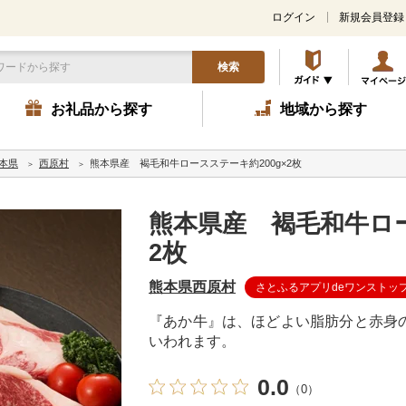
ログイン
新規会員登録
検索
お礼品から探す
地域から探す
本県
西原村
熊本県産 褐毛和牛ロースステーキ約200g×2枚
熊本県産 褐毛和牛ロー
2枚
熊本県西原村
さとふるアプリdeワンストッ
『あか牛』は、ほどよい脂肪分と赤身
いわれます。
0.0
（0）