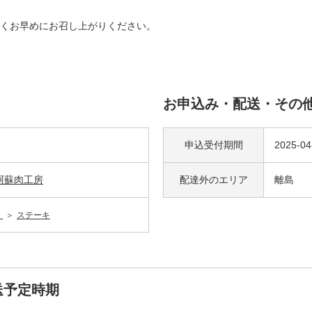
くお早めにお召し上がりください。
お申込み・配送・その
申込受付期間
2025-0
阿蘇肉工房
配達外の
エリア
離島
）
ステーキ
送予定時期