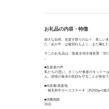
お礼品の内容・特徴
雄大な自然、見渡す限りの山々、美しい水
た「あか牛」は歯切れもよく、また噛むた
※このお礼品は、急速冷却冷凍装置「3D
。
■生産者の声
私たちの思い。さくらや食産のモットーは
ん。皆様の食卓の笑顔を守ることが使命で
■内容量/原産地
・褐毛和牛ロースステーキ〔約200g×2枚
■消費期限
30日