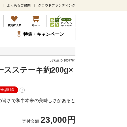
よくあるご質問
クラウドファンディング
メ
イ
ン
コ
ン
特集・キャンペーン
テ
ン
ツ
に
ス
お礼品ID:1037764
キ
スステーキ約200g×
ッ
プ
プ申請対象
の旨さで和牛本来の美味しさがあると
23,000円
寄付金額