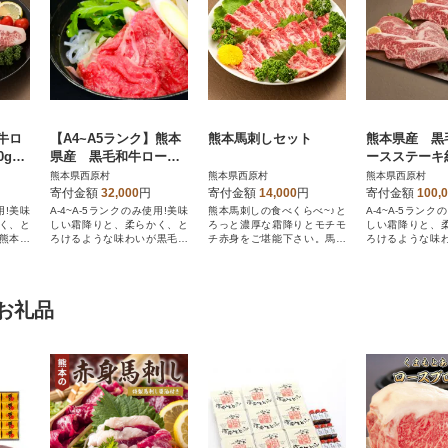
牛ロ
【A4~A5ランク】熊本
熊本馬刺しセット
熊本県産 黒
g×3
県産 黒毛和牛ロース
ースステーキ約
スライス900g
0枚
熊本県西原村
熊本県西原村
熊本県西原村
寄付金額
32,000
円
寄付金額
14,000
円
寄付金額
100,
用!美味
A-4~A-5ランクのみ使用!美味
熊本馬刺しの食べくらべ~♪と
A-4~A-5ランク
く、と
しい霜降りと、柔らかく、と
ろっと濃厚な霜降りとモチモ
しい霜降りと、
熊本県
ろけるような味わいが黒毛和
チ赤身をご堪能下さい。馬刺
ろけるような味
牛です
し専用醤油つきです。
産黒毛和牛です
お礼品