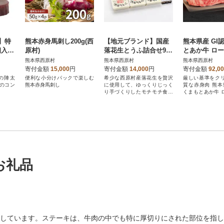
】特
熊本赤身馬刺し200g(西
【地元ブランド】国産
熊本県産 GI
個入り
原村)
落花生とうふ詰合せ9個
とあか牛 ロ
入り
ク2000g(西原
熊本県西原村
熊本県西原村
熊本県西原村
寄付金額
15,000
円
寄付金額
14,000
円
寄付金額
92,0
の陣太
便利な小分けパックで楽しむ
希少な西原村産落花生を贅沢
厳しい基準をク
のコン
熊本赤身馬刺し
に使用して、ゆっくりじっく
質な赤身肉 熊本
り手づくりしたモチモチ食感
くまもとあか牛 
の落花生とうふです。
ク
お礼品
しています。ステーキは、牛肉の中でも特に厚切りにされた部位を指し