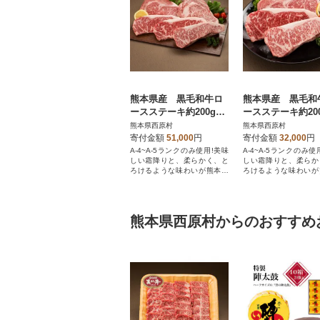
熊本県産 黒毛和牛ロ
熊本県産 黒毛和
ースステーキ約200g×5
ースステーキ約200
枚
枚
熊本県西原村
熊本県西原村
寄付金額
51,000
円
寄付金額
32,000
円
A-4~A-5ランクのみ使用!美味
A-4~A-5ランクのみ使
しい霜降りと、柔らかく、と
しい霜降りと、柔らか
ろけるような味わいが熊本県
ろけるような味わいが
産黒毛和牛です
産黒毛和牛です
熊本県西原村からのおすすめ