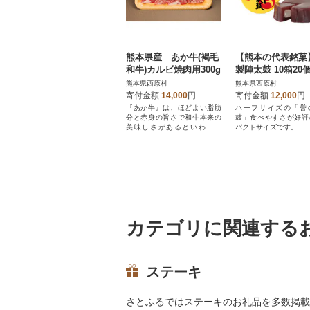
熊本県産 あか牛(褐毛
【熊本の代表銘菓
和牛)カルビ焼肉用300g
製陣太鼓 10箱20
(西原村)
熊本県西原村
熊本県西原村
寄付金額
14,000
円
寄付金額
12,000
円
『あか牛』は、ほどよい脂肪
ハーフサイズの「誉
分と赤身の旨さで和牛本来の
鼓」食べやすさが好評
美味しさがあるといわれま
パクトサイズです。
す。
カテゴリに関連する
ステーキ
さとふるではステーキのお礼品を多数掲載