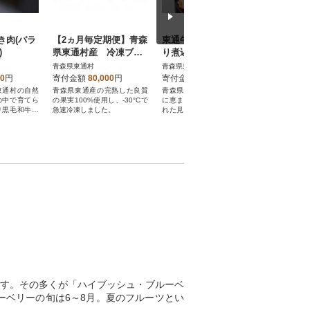
き肉(バラ
【2ヵ月毎定期便】青森
東通牛牛丼・東通牛入
東通牛ロ
)
県東通村産 冷凍ブル
り煮込みハンバーグセ
00g(約3
ーベリー(500g入×4袋)
ット
空冷凍包
青森県東通村
青森県東通村
青森県東通
全6回
ます
00
円
寄付金額
80,000
円
寄付金額
20,000
円
寄付金額
東通村の自然
青森県東通産の完熟した良質
青森県下北半島東通村の自然
下北半島東
の中で育てら
の果実100%使用し、-30°Cで
に恵まれた牛舎の中で育てら
れた牛舎の
り黒毛和牛を
急速冷凍しました。
れた見事な霜降り黒毛和牛を
最高級の霜
使用しています。
用していま
す。その多くが「ハイブッシュ・ブルーベ
ベリーの旬は6～8月。夏のフルーツとい