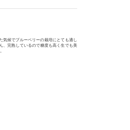
た気候でブルーベリーの栽培にとても適し
ん、完熟しているので糖度も高く生でも美
。