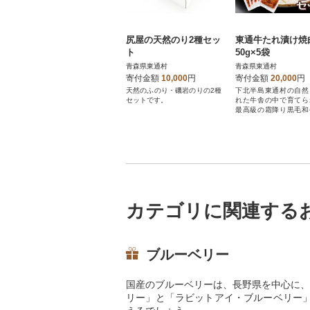
尻屋の天然のり2種セッ
東通牛たれ漬け焼
ト
50g×5袋
青森県東通村
青森県東通村
寄付金額
10,000
円
寄付金額
20,000
円
天然のふのり・磯岩のりの2種
下北半島東通村の自然
セットです。
れた牛舎の中で育てら
最高級の霜降り黒毛和
用しています。
カテゴリに関連する
ブルーベリー
国産のブルーベリーは、長野県を中心に、
リー」と「ラビットアイ・ブルーベリー」