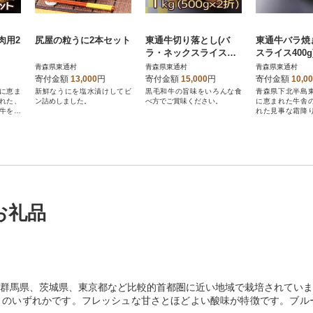
肉用2
尻屋の粒うに2本セット
東通牛切り落とし(バ
東通牛バラ焼
ラ・ネックスライス約5
スライス400g
00g×2折)
青森県東通村
青森県東通村
青森県東通村
寄付金額
13,000
円
寄付金額
15,000
円
寄付金額
10,0
に恵ま
新鮮なうにを塩水漬けしてビ
黒毛和牛の旨味をいろんな食
青森県下北半島
れた、
ン詰めしました。
べ方でご賞味ください。
に恵まれた牛舎
牛を使
れた見事な霜降
使用しています。
お礼品
群馬県、茨城県、東京都など比較的首都圏に近い地域で栽培されていま
のいずれかです。フレッシュな甘さとほどよい酸味が特徴です。ブルー