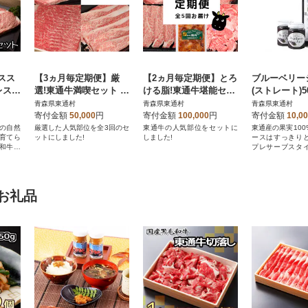
スス
【3ヵ月毎定期便】厳
【2ヵ月毎定期便】とろ
ブルーベリー
レステ
選!東通牛満喫セット 全
ける脂!東通牛堪能セッ
(ストレート)50
、ロー
3回
ト 全5回
ルーベリージャ
青森県東通村
青森県東通村
青森県東通村
1折)>
×2本セット
寄付金額
50,000
円
寄付金額
100,000
円
寄付金額
10,0
の自然
厳選した人気部位を全3回のセ
東通牛の人気部位をセットに
東通産の果実10
育てら
ットにしました!
しました!
ースはすっきり
和牛を
プレサーブスタ
ました。
お礼品