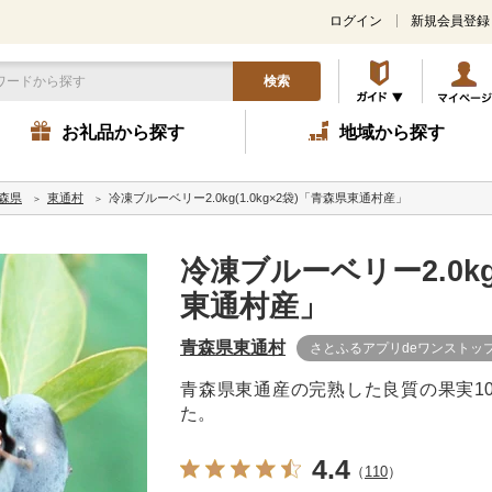
ログイン
新規会員登録
検索
お礼品から探す
地域から探す
森県
東通村
冷凍ブルーベリー2.0kg(1.0kg×2袋)「青森県東通村産」
冷凍ブルーベリー2.0kg(
東通村産」
青森県東通村
さとふるアプリdeワンストッ
青森県東通産の完熟した良質の果実10
た。
4.4
（
110
）