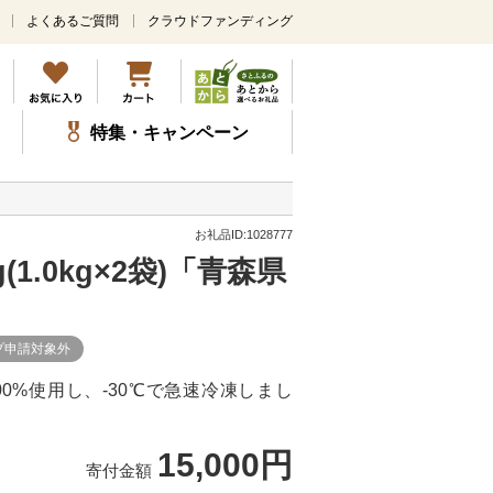
よくあるご質問
クラウドファンディング
メ
イ
ン
コ
ン
特集・キャンペーン
テ
ン
ツ
に
ス
お礼品ID:1028777
キ
1.0kg×2袋)「青森県
ッ
プ
プ申請対象外
0%使用し、-30℃で急速冷凍しまし
15,000円
寄付金額