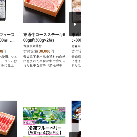
ジュース
東通牛ロースステーキ6
東通牛もつ鍋用ホルモ
東通牛す
0ml ブ
00g(約300g×2枚)
ン800g(冷凍真空包装40
ライス400
ム140g
0g×2袋)
青森県東通村
青森県東通村
青森県東通
00
円
寄付金額
30,000
円
寄付金額
10,000
円
寄付金額
0%使用、ジュ
青森県下北半島東通村の自然
青森県下北半島東通村の自然
青森県下北
と、ジャムは
に恵まれた牛舎の中で育てら
に恵まれた牛舎の中で育てら
に恵まれた
イルに仕上げ
れた見事な霜降り黒毛和牛を
れた黒毛和牛の白もつ(小腸)を
れた見事な
使用しています。
使用しています。
使用してい