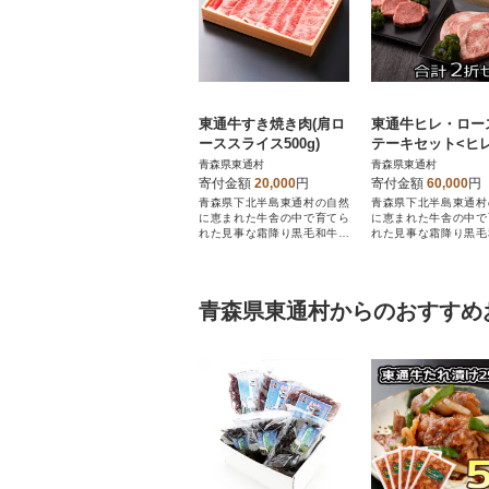
東通牛すき焼き肉(肩ロ
東通牛ヒレ・ロー
ーススライス500g)
テーキセット<ヒ
ーキ(400g×1折)
青森県東通村
青森県東通村
スステーキ(600g×
寄付金額
20,000
円
寄付金額
60,000
円
青森県下北半島東通村の自然
青森県下北半島東通村
に恵まれた牛舎の中で育てら
に恵まれた牛舎の中で
れた見事な霜降り黒毛和牛を
れた見事な霜降り黒毛
使用しています。
使用しています。
青森県東通村からのおすすめ