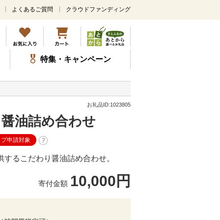
よくあるご質問
クラウドファンディング
メ
イ
ン
コ
ン
特集・キャンペーン
テ
ン
ツ
に
ス
お礼品ID:1023805
キ
り醤油詰め合わせ
ッ
プ
ップ申請対象
提供するこだわり醤油詰め合わせ。
10,000円
寄付金額