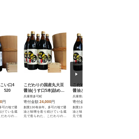
こい口4
こだわりの国産丸大豆
こだわりの国産丸大豆
こだわり
 520
醤油(うす口5本)詰め合
醤油と甘口のかけ醤油
醤油(こ
わせ 518
詰め合わせ 515
口1本)詰
兵庫県多可町
兵庫県多可町
兵庫県多可
00
円
寄付金額
24,000
円
寄付金額
26,000
円
寄付金額
。多可の地で醤
創業130有余年。多可の地で醤
創業130有余年。多可の地で醤
創業130有
続けている蔵
油と味噌を造り続けている蔵
油と味噌を造り続けている蔵
油と味噌を
こだわりの伝
元で造られた、こだわりの伝
元で造られた、こだわりの伝
元で造られ
統の味をどうぞ。
統の味をどうぞ。
統の味をど