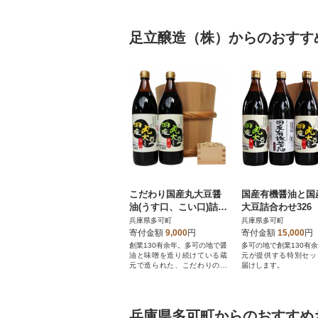
足立醸造（株）からのおすす
こだわり国産丸大豆醤
国産有機醤油と国
油(うす口、こい口)詰め
大豆詰合わせ326
合わせ 703
兵庫県多可町
兵庫県多可町
寄付金額
9,000
円
寄付金額
15,000
円
創業130有余年。多可の地で醤
多可の地で創業130有
油と味噌を造り続けている蔵
元が提供する特別セッ
元で造られた、こだわりの伝
届けします。
統の味をどうぞ。
兵庫県多可町からのおすすめ