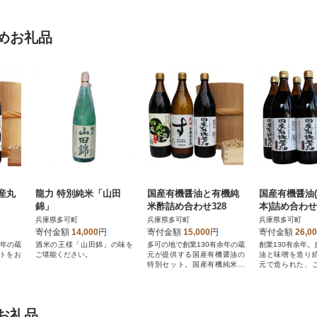
めお礼品
産丸
龍力 特別純米「山田
国産有機醤油と有機純
国産有機醤油(
錦」
米酢詰め合わせ328
本)詰め合わせ
兵庫県多可町
兵庫県多可町
兵庫県多可町
寄付金額
14,000
円
寄付金額
15,000
円
寄付金額
26,0
余年の蔵
酒米の王様「山田錦」の味を
多可の地で創業130有余年の蔵
創業130有余年
トをお
ご堪能ください。
元が提供する国産有機醤油の
油と味噌を造り
特別セット。国産有機純米酢
元で造られた、
とごいっしょに。
統の味をどうぞ。
お礼品