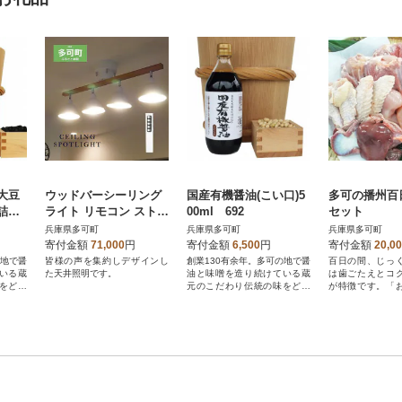
大豆
ウッドバーシーリング
国産有機醤油(こい口)5
多可の播州百
詰め
ライト リモコン ストレ
00ml 692
セット
ート 天井照明 LED昼白
兵庫県多可町
兵庫県多可町
兵庫県多可町
色付属 照明器具 北欧
寄付金額
71,000
円
寄付金額
6,500
円
寄付金額
20,0
の地で醤
皆様の声を集約しデザインし
創業130有余年。多可の地で醤
百日の間、じっ
いる蔵
た天井照明です。
油と味噌を造り続けている蔵
は歯ごたえとコ
をどう
元のこだわり伝統の味をどう
が特徴です。「
ぞ。
をお楽しみくださ