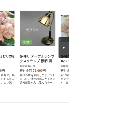
日どり2羽
多可町 テーブルランプ
多可の播州百日どりヘ
老舗肉屋
デスクランプ 照明 調光
ルシーセット(計2kg)
ソースハン
電球付き ステンドガラ
×12個
兵庫県多可町
兵庫県多可町
兵庫県多可
ス W-3105
00
円
寄付金額
71,000
円
寄付金額
10,000
円
寄付金額
くり育てた鶏
皆様の声を集約しデザインし
約100日の長期間、多可の大自
直火焼きで
クのある旨み
ました。地元の職人が丁寧に
然の中のびのび育っていま
ハンバーグ
おいしい鶏」
調光基盤を入れ込んだテーブ
す。ほどよい歯ごたえと深い
マトのコク
い。
ルランプです。
旨みが特徴です。
ースで。