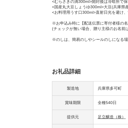
<むらさきの滴300ml>開封後は冷暗所
<国産丸大豆しょうゆ300ml>大豆(兵庫県
<お料理用うす口300ml>直射日光を避
※お申込み時に【配送伝票に寄付者様の名
(チェックが無い場合、贈り主様のお名前
※のしは、簡易のしやシールのしになる場
お礼品詳細
製造地
兵庫県多可町
賞味期限
全種540日
提供元
足立醸造（株）