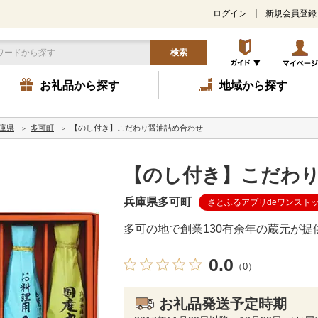
ログイン
新規会員登録
検索
お礼品から探す
地域から探す
庫県
多可町
【のし付き】こだわり醤油詰め合わせ
【のし付き】こだわ
兵庫県多可町
さとふるアプリdeワンスト
多可の地で創業130有余年の蔵元が
0.0
（0）
お礼品発送予定時期