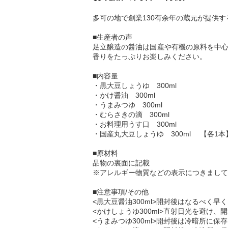
多可の地で創業130有余年の蔵元が提供
■生産者の声
足立醸造の醤油は国産や有機の原料を中心
香りをたっぷりお楽しみください。
■内容量
・黒大豆しょうゆ 300ml
・かけ醤油 300ml
・うまみつゆ 300ml
・むらさきの滴 300ml
・お料理用うす口 300ml
・国産丸大豆しょうゆ 300ml 【各1本
■原材料
品物の裏面に記載
※アレルギー物質などの表示につきまして
■注意事項/その他
<黒大豆醤油300ml>開封後はなるべく
<かけしょうゆ300ml>直射日光を避け
<うまみつゆ300ml>開封後は冷暗所に保