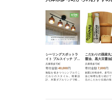
シーリングスポットラ
こだわりの国産丸
イト プルスイッチ ブラ
醤油、黒大豆醤油
ウン×ブラック 天井照
合わせ 698
兵庫県多可町
兵庫県多可町
明 LED電球色付属
寄付金額
40,000
円
寄付金額
7,000
円
無駄を省きつつシンプルでこ
創業130有余年。多可
だわりのスタイル。軽量設
油と味噌を造り続けて
計、木製ダブルリングで軽や
元のこだわり伝統の味
かなリズム感が生まれます
ぞ。