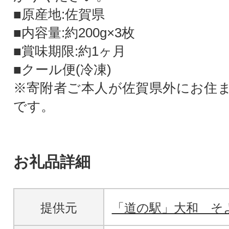
■原産地:佐賀県
■内容量:約200g×3枚
■賞味期限:約1ヶ月
■クール便(冷凍)
※寄附者ご本人が佐賀県外にお住
です。
お礼品詳細
提供元
「道の駅」大和 そ