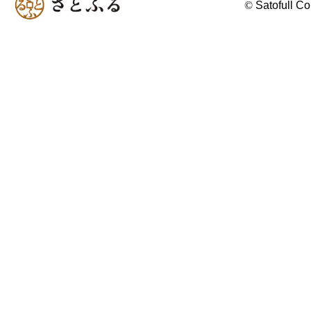
©
Satofull Co.