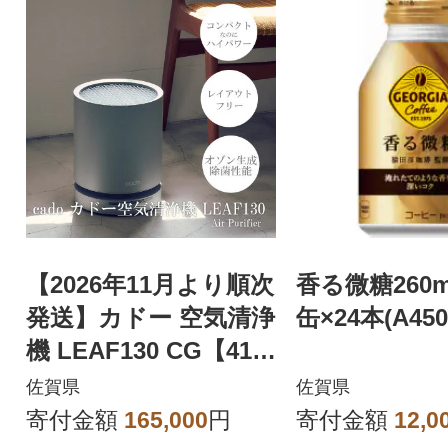
【2026年11月より順次
香る微糖260
発送】カドー 空気清浄
缶×24本(A450
機 LEAF130 CG【41A
NAE015】
佐賀県
佐賀県
寄付金額
165,000
円
寄付金額
12,0