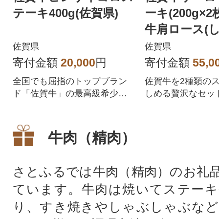
テーキ400g(佐賀県)
ーキ(200g×2
牛肩ロース(
ゃぶ・すきやき
佐賀県
佐賀県
g
寄付金額
20,000
円
寄付金額
55,0
全国でも屈指のトップブラン
佐賀牛を2種類の
ド「佐賀牛」の最高級希少部
しめる贅沢なセッ
位であるヒレ肉をお手軽なサ
イコロステーキで!
牛肉（精肉）
さとふるでは牛肉（精肉）のお礼
ています。牛肉は焼いてステーキ
り、すき焼きやしゃぶしゃぶなど