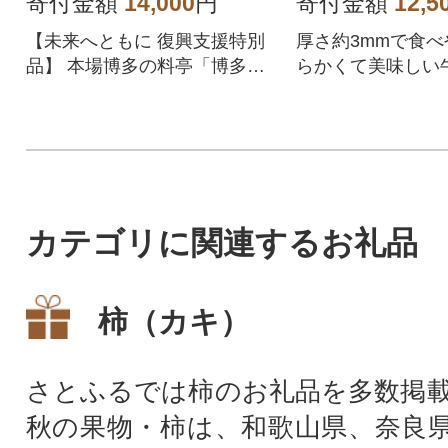
寄付金額
14,000
円
寄付金額
12,5
【未来へともに 復興支援特別
厚さ約3mmで食べ
品】 本場博多の料亭「博多華
らかくて美味しい
味鳥」がご家庭でお楽しみ頂
イス!ご家庭でお
けます。
できます。
カテゴリに関連するお礼品
柿（カキ）
さとふるでは柿のお礼品を多数掲
秋の果物・柿は、和歌山県、奈良