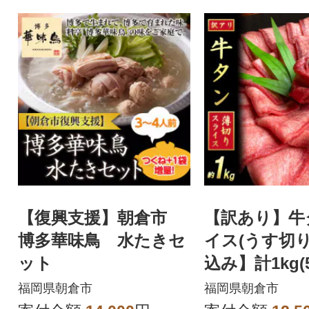
【復興支援】朝倉市
【訳あり】牛
博多華味鳥 水たきセ
イス(うす切り
ット
込み】計1kg(5
パック)
福岡県朝倉市
福岡県朝倉市