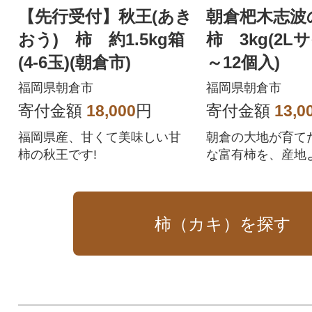
【先行受付】秋王(あき
朝倉杷木志波
おう) 柿 約1.5kg箱
柿 3kg(2L
(4-6玉)(朝倉市)
～12個入)
福岡県朝倉市
福岡県朝倉市
寄付金額
18,000
円
寄付金額
13,0
福岡県産、甘くて美味しい甘
朝倉の大地が育て
柿の秋王です!
な富有柿を、産地
お届けいたします
ご賞味ください。
柿（カキ）を探す