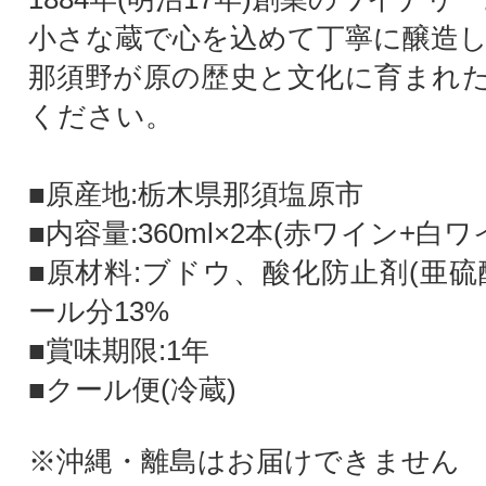
小さな蔵で心を込めて丁寧に醸造
那須野が原の歴史と文化に育まれ
ください。
■原産地:栃木県那須塩原市
■内容量:360ml×2本(赤ワイン+白ワ
■原材料:ブドウ、酸化防止剤(亜硫
ール分13%
■賞味期限:1年
■クール便(冷蔵)
※沖縄・離島はお届けできません