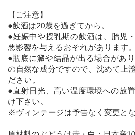
【ご注意】
●飲酒は20歳を過ぎてから。
●妊娠中や授乳期の飲酒は、胎児
悪影響を与えるおそれがあり
●瓶底に澱や結晶が出る場合があ
の自然な成分ですので、沈めて上
ださい。
●直射日光、高い温度環境への放
け下さい。
※ヴィンテージは予告なく変更と
原材料のぶどうは赤・白：日本産10