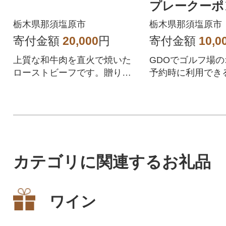
プレークーポン(
円分)
栃木県那須塩原市
栃木県那須塩原市
寄付金額
20,000
円
寄付金額
10,0
上質な和牛肉を直火で焼いた
GDOでゴルフ場
ローストビーフです。贈り物
予約時に利用できる3
にも喜ばれています。
の割引クーポンで
那須塩原市が指定
場で利用できます
カテゴリに関連するお礼品
ワイン