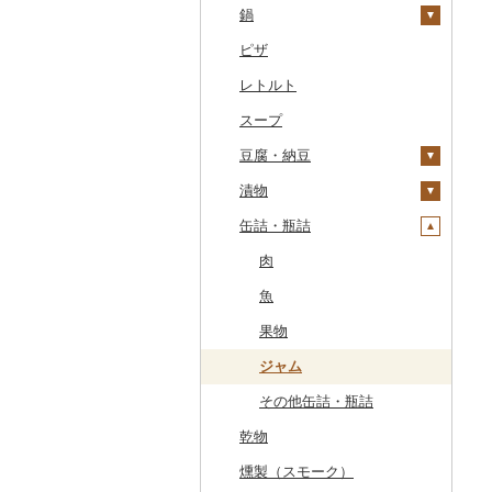
干物
すいか
きのこ
ウイスキー
その他飲料・ジュース
ゼリー
パスタ
鍋
常陸牛
その他鶏肉
しじみ
イワシ
タコ
海苔
あきたこまち
みかん
自然薯
その他日本酒
黒糖焼酎
白ワイン
ドリップ
静岡茶
みかんジュース（オレ
飲料
シュウマイ
カレー
ンジジュース）
その他魚介・加工品
キウイ
その他野菜
リキュール・洋酒
チョコレート
ひやむぎ
ピザ
上州牛
サザエ
カツオ
わかめ
ししゃも
ひとめぼれ
レモン
レンコン
しいたけ
その他焼酎
赤ワイン
足柄茶
茶葉・ティーバッグ
野菜ジュース
コロッケ
シチュー
肉
その他果汁飲料
柿（カキ）
甘酒
カステラ
そうめん
レトルト
飛騨牛
はまぐり
金目鯛
ひじき
その他干物
しらす・ちりめん
ミルキークィーン
不知火・デコポン
にんにく・生姜
松茸
山菜
シャンパン・スパーク
知覧茶
炭酸飲料
その他惣菜
魚
リングワイン
ドライフルーツ
ノンアルコール
アイス・ジェラート
その他麺
スープ
近江牛
その他貝
クエ
その他海苔・海藻
かまぼこ・練り製品
ななつぼし
せとか
その他根菜
その他きのこ
かぼちゃ
八女茶
豆乳
その他鍋
その他ワイン
その他果物
その他酒
その他洋菓子
豆腐・納豆
神戸牛・神戸ビーフ
くじら
その他魚介・加工品
その他米
文旦
干し柿
茄子
その他茶
その他飲料・ジュース
煎餅・おかき
漬物
但馬牛
サバ
まどんな
干し芋
びわ
レタス
豆腐
羊羹
缶詰・瓶詰
土佐あかうし
さんま
ポンカン
その他ドライフルーツ
ブルーベリー
その他野菜
納豆
梅干
饅頭
佐賀牛
鯛
その他柑橘
パイナップル
キムチ
肉
大福
長崎和牛
のどぐろ
栗
その他漬物
魚
その他和菓子
あか牛
ふぐ
その他果物
果物
宮崎牛
ブリ
ジャム
その他牛肉（精肉）
ほっけ
その他缶詰・瓶詰
乾物
その他鮮魚
燻製（スモーク）