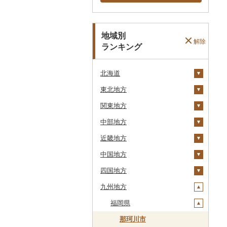
地域別
解除
ランキング
北海道
東北地方
安平町
関東地方
八雲町
青森県
中部地方
鹿部町
岩手県
茨城県
十和田市
近畿地方
江差町
宮城県
栃木県
新潟県
大鰐町
宮古市
土浦市
中国地方
白老町
秋田県
群馬県
富山県
三重県
南部町
軽米町
柴田町
取手市
那須塩原市
十日町市
四国地方
せたな町
山形県
埼玉県
石川県
滋賀県
鳥取県
五戸町
岩手町
色麻町
大潟村
つくば市
市貝町
榛東村
弥彦村
射水市
鈴鹿市
九州地方
旭川市
福島県
千葉県
福井県
京都府
島根県
徳島県
藤崎町
矢巾町
丸森町
横手市
村山市
稲敷市
塩谷町
下仁田町
春日部市
阿賀町
氷見市
羽咋市
伊賀市
長浜市
鳥取県（県庁）
森町
東京都
山梨県
大阪府
岡山県
香川県
福岡県
六ヶ所村
釜石市
大衡村
能代市
尾花沢市
天栄村
潮来市
上三川町
玉村町
蕨市
勝浦市
出雲崎町
朝日町
七尾市
美浜町
木曽岬町
高島市
宮津市
米子市
雲南市
阿波市
稚内市
神奈川県
長野県
兵庫県
広島県
愛媛県
東北町
野田村
加美町
小坂町
上山市
広野町
五霞町
佐野市
安中市
戸田市
袖ケ浦市
八王子市
魚沼市
高岡市
白山市
小浜市
富士吉田市
多気町
草津市
伊根町
茨木市
大山町
海士町
津山市
牟岐町
高松市
那珂川市