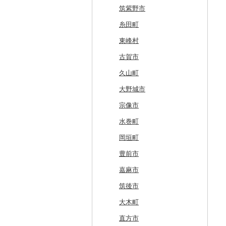
根室市
五所川原市
岩手県（県庁）
多賀城市
東成瀬村
飯豊町
いわき市
ひたちなか市
那須町
館林市
東秩父村
八街市
あきる野市
小田原市
阿賀野市
加賀市
北杜市
川上村
輪之内町
焼津市
幸田町
大台町
京丹波町
泉大津市
丹波市
下北山村
古座川町
日吉津村
和気町
海田町
和木町
上勝町
坂出市
内子町
大川村
筑紫野市
三笠市
平川市
一関市
宮城県（県庁）
五城目町
鮭川村
南会津町
龍ケ崎市
鹿沼市
伊勢崎市
横瀬町
東金市
中野区
湯河原町
津南町
鳴沢村
信濃町
神戸町
富士宮市
碧南市
尾鷲市
京都府（府庁）
池田市
豊岡市
大和高田市
新宮市
井原市
三次市
石井町
綾川町
大洲市
いの町
糸田町
東川町
蓬田村
久慈市
亘理町
北秋田市
大蔵村
田村市
守谷市
下野市
東吾妻町
三芳町
九十九里町
荒川区
秦野市
新潟県（県庁）
西桂町
南牧村
瑞浪市
河津町
岡崎市
三重県（県庁）
大山崎町
守口市
加東市
川西町
太地町
備前市
府中町
小松島市
丸亀市
愛媛県（県庁）
土佐町
東峰村
厚真町
中泊町
西和賀町
蔵王町
八峰町
山辺町
磐梯町
常陸大宮市
益子町
前橋市
幸手市
いすみ市
北区
綾瀬市
柏崎市
身延町
伊那市
中津川市
袋井市
愛知県（県庁）
津市
精華町
富田林市
稲美町
川上村
日高川町
総社市
三原市
松茂町
四国中央市
安田町
古賀市
奥尻町
外ヶ浜町
北上市
女川町
鹿角市
戸沢村
三春町
笠間市
芳賀町
藤岡市
日高市
東庄町
多摩市
横須賀市
村上市
早川町
立科町
高山市
熱海市
蒲郡市
名張市
南山城村
松原市
養父市
斑鳩町
紀の川市
新庄村
安芸高田市
佐那河内村
南国市
久山町
網走市
つがる市
平泉町
気仙沼市
大仙市
舟形町
本宮市
行方市
野木町
邑楽町
蓮田市
館山市
稲城市
三浦市
妙高市
南部町
東御市
郡上市
掛川市
東郷町
東員町
京都市
柏原市
南あわじ市
平群町
上富田町
高梁市
北島町
仁淀川町
大野城市
浦河町
弘前市
洋野町
美里町
八郎潟町
最上町
柳津町
結城市
板倉町
川越市
大網白里市
世田谷区
大磯町
聖籠町
昭和町
中野市
白川村
伊豆の国市
犬山市
玉城町
舞鶴市
羽曳野市
洲本市
黒滝村
白浜町
勝央町
吉野川市
大月町
宗像市
広尾町
鰺ヶ沢町
大船渡市
松島町
真室川町
鮫川村
城里町
嬬恋村
宮代町
一宮町
日の出町
箱根町
刈羽村
甲府市
豊丘村
御嵩町
小山町
弥富市
和束町
大阪府（府庁）
猪名川町
御所市
由良町
倉敷市
三原村
水巻町
中札内村
むつ市
山田町
大和町
寒河江市
福島市
水戸市
草津町
吉見町
佐倉市
板橋区
横浜市
湯沢町
甲州市
売木村
海津市
森町
東海市
八幡市
吹田市
尼崎市
上牧町
すさみ町
矢掛町
香南市
岡垣町
滝川市
田舎館村
大槌町
大郷町
西川町
新地町
鉾田市
高崎市
東松山市
木更津市
渋谷区
茅ヶ崎市
新潟市
丹波山村
小諸市
関ケ原町
川根本町
新城市
京田辺市
河南町
加西市
明日香村
日高町
鏡野町
大豊町
豊前市
比布町
青森県（県庁）
南三陸町
高畠町
葛尾村
桜川市
群馬県（県庁）
入間市
茂原市
千代田区
川崎市
木曽町
七宗町
富士市
春日井市
向日市
和泉市
宝塚市
吉野町
有田川町
田野町
嘉麻市
鶴居村
三沢市
仙台市
山形市
三島町
石岡市
大泉町
志木市
野田市
新宿区
厚木市
箕輪町
笠松町
御前崎市
瀬戸市
高槻市
淡路市
奈良市
印南町
高知市
筑後市
釧路市
西目屋村
大河原町
三川町
桑折町
茨城県（県庁）
長野原町
北本市
山武市
江東区
海老名市
駒ヶ根市
東白川村
東伊豆町
大府市
豊中市
丹波篠山市
大和郡山市
和歌山県（県庁）
東洋町
大木町
苫前町
角田市
大江町
矢吹町
坂東市
中之条町
桶川市
鴨川市
青梅市
相模原市
王滝村
土岐市
西伊豆町
半田市
箕面市
香美町
野迫川村
みなべ町
越知町
直方市