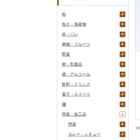
肉
魚介・海産物
牛肉（精肉）
米・パン
牛肉（加工品）
カニ
ステーキ
果物・フルーツ
豚肉（精肉）
エビ
米
すき焼き
ハンバーグ
ズワイガニ
野菜
豚肉（加工品）
いくら
雑穀
ぶどう・マスカット
しゃぶしゃぶ
もつ鍋
ステーキ
タラバガニ
甘エビ
精米
卵・乳製品
鶏肉
うに
餅
いちご
いも
焼肉
ローストビーフ
すき焼き
ハンバーグ
毛ガニ
ボタンエビ
無洗米
巨峰
酒・アルコール
鹿肉
明太子・たらこ
その他穀物加工品
りんご
トマト
卵
牛タン
ビーフジャーキー
しゃぶしゃぶ
もつ鍋
鶏肉（精肉）
かにしゃぶ
伊勢海老
玄米
ナガノパープル
じゃがいも
飲料・ドリンク
馬肉
その他魚卵
パン
もも
玉ねぎ
チーズ
ビール・発泡酒
和牛
その他牛肉（加工品）
焼肉
ハム
ハム・ソーセージ
その他カニ
その他エビ
明太子
金芽米
ピオーネ
さつまいも
フルーツトマト
菓子・スイーツ
羊肉・ラム肉（ジンギス
貝
メロン
ねぎ
ヨーグルト
日本酒
水・ミネラルウォーター
黒毛和牛
アグー豚
ソーセージ・ウインナ
唐揚げ
たらこ
数の子
ゆめぴりか
デラウェア
その他いも
ミニトマト
ビール
カン）
ー
麺
うなぎ
さくらんぼ
とうもろこし
牛乳
焼酎
コーヒー・コーヒー豆
ケーキ
白老牛
その他豚肉（精肉）
中津からあげ
からすみ
帆立（ホタテ）
つや姫
シャインマスカット
その他トマト
発泡酒
純米大吟醸
鴨肉
ベーコン・サラミ
惣菜・加工品
鮮魚
梨
根菜
バター
梅酒
茶
クッキー
ラーメン
仙台牛
水炊き
キャビア
鮑（アワビ）
コシヒカリ
その他ぶどう・マスカ
地ビール・クラフトビ
純米吟醸
芋焼酎
飲料
猪肉
その他豚肉（加工品）
ット
ール
イカ・タコ
マンゴー
アスパラガス
その他乳製品
泡盛
果汁飲料
焼き菓子
うどん
惣菜
米沢牛
地鶏
その他魚卵
牡蠣（カキ）
鮭・サーモン
はえぬき
和梨
人参
大吟醸
麦焼酎
コーヒー豆
飲料
※
その他肉・加工品
海苔・海藻
みかん・柑橘
豆
ワイン
紅茶
プリン
そば
カレー・シチュー
山形牛
赤鶏さつま
あさり
マグロ
イカ
さがびより
洋梨・ラフランス
大根
吟醸
米焼酎
粉
茶葉・ティーバッグ
りんごジュース
餃子