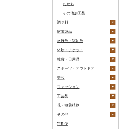
おせち
その他加工品
調味料
家電製品
砂糖
旅行券・宿泊券
塩
季節・空調家電
体験・チケット
醤油
キッチン家電
旅行券
雑貨・日用品
味噌
照明器具
宿泊券
PayPay商品券
JTBふるさと旅行クー
ポン（Eメール発行）
スポーツ・アウトドア
酢
パソコン・周辺機器
食事券
家具・インテリア
JTBふるさと旅行券
美容
だし
TV・オーディオ・カメラ
温泉・サウナ・スパ利用
寝具
ゴルフ
タンス
（紙券）
券
ファッション
食用油
美容・健康家電
タオル
釣り
スキンケア
机・テーブル
布団
ゴルフボール
その他旅行券
水族館
工芸品
はちみつ
カー用品
文房具・印鑑
サイクリング
シャンプー・リンス
鞄・バッグ
えごま油
椅子・チェア・ソファ
枕
泉州タオル
ゴルフクラブ
化粧水・乳液・美容液
動物園
花・観葉植物
ドレッシング
時計
食器
アウトドア・キャンプ
石鹸・ボディーソープ
洋服
織物
オリーブオイル
その他家具・インテリ
毛布
その他タオル
ボールペン
ゴルフウェア
洗顔
トートバッグ・ショル
釣り
ア
ダーバッグ
その他
その他調味料
その他家電
キッチン用品
その他スポーツ
入浴剤
和服
陶器・漆器
観葉植物・苗木
ごま油
タオルケット
ノート・ファイル
グラス・カップ
その他ゴルフ
その他スキンケア
女性・レディース
本場奄美大島紬
ダイビング
キャリーバッグ・スー
定期便
日用品
アロマ
靴・履物
その他装飾品・工芸品
花
地域サービス
その他食用油
みりん
その他寝具
印鑑
タンブラー
包丁
ウェア・ユニフォーム
男性・メンズ
その他織物
信楽焼
ツケース
スキーチケット・リフト