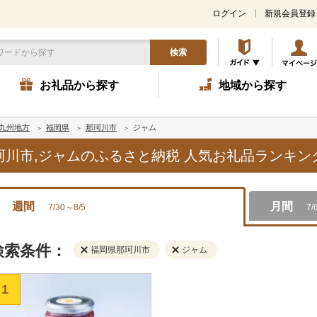
ログイン
新規会員登録
検索
お礼品から探す
地域から探す
九州地方
福岡県
那珂川市
ジャム
那珂川市,ジャムのふるさと納税 人気お礼品ランキン
週間
月間
7/30～8/5
7/
検索条件：
福岡県那珂川市
ジャム
1