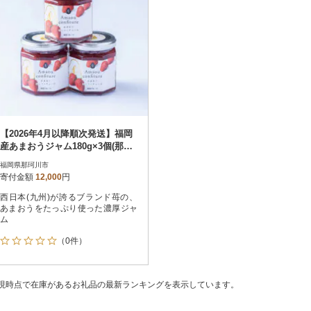
【2026年4月以降順次発送】福岡
産あまおうジャム180g×3個(那珂
川市)
福岡県那珂川市
寄付金額
12,000
円
西日本(九州)が誇るブランド苺の、
あまおうをたっぷり使った濃厚ジャ
ム
（0件）
現時点で在庫があるお礼品の最新ランキングを表示しています。