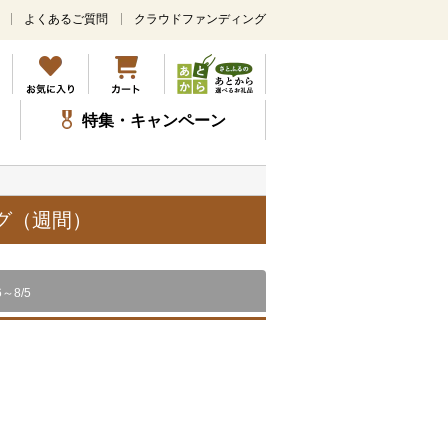
よくあるご質問
クラウドファンディング
メ
イ
ン
コ
ン
特集・キャンペーン
テ
ン
ツ
に
ス
グ（週間）
キ
ッ
プ
6～8/5