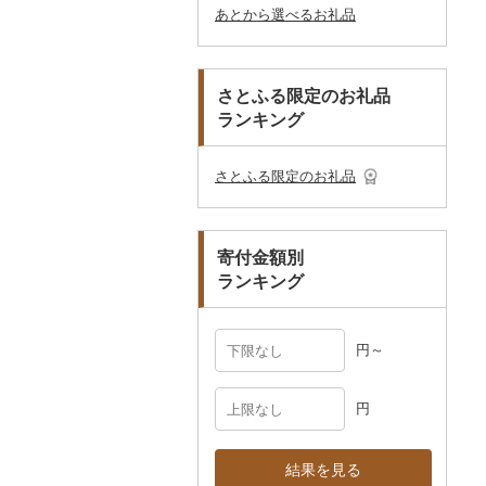
あとから選べるお礼品
楽器・器材
プロテイン
アクセサリー
盆栽・その他
その他
ケチャップ
その他文房具
箸
フライパン
洗剤
その他スポーツ
子供・ベビー
靴・シューズ
唐津焼
数珠
胡蝶蘭
券
その他鞄・バッグ
本・CD・DVD
その他美容
その他服飾小物
こしょう
スプーン・フォーク・
鍋
トイレットペーパー
その他洋服
スリッパ・下駄・草履
ペンダント・ネックレ
備前焼
工芸品
造花・プリザーブドフ
ゴルフプレー券
ナイフ
ス
ラワー
おもちゃ・ぬいぐるみ
その他調味料
まな板
ティッシュ
その他靴・履物
財布
美濃焼
播州そろばん
花火大会チケット
GDOふるさとゴルフ
さとふる限定のお礼品
皿・椀
ピアス・イヤリング
その他花
プレークーポン
ランキング
ご当地キャラクター
土鍋
その他日用品
ショール・ストール
村上木彫堆朱
美濃和紙
カタログギフト
弁当箱
真珠・パール
その他のゴルフプレー
ベビー用品
その他キッチン用品
ネクタイ・ベルト
その他陶器・漆器
民芸品
その他体験・チケット
券
その他食器
その他アクセサリー
さとふる限定のお礼品
ペット用品
マフラー・手袋
防災グッズ
その他服飾小物
寄付金額別
その他雑貨
ランキング
円～
円
結果を見る