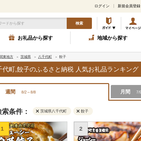
ログイン
新規会員登録
検索
お礼品から探す
地域から探す
関東地方
茨城県
八千代町
餃子
八千代町,餃子のふるさと納税 人気お礼品ランキング
週間
月間
8/2～8/8
7/
検索条件：
茨城県八千代町
餃子
1
2