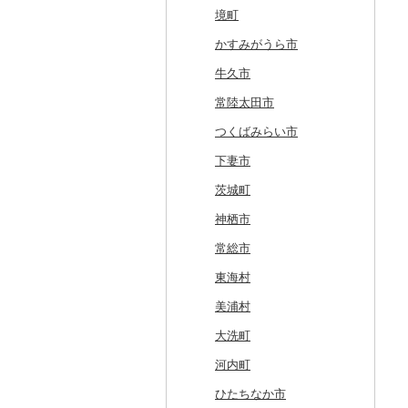
清里町
東通村
一戸町
白石市
井川町
酒田市
須賀川市
境町
北斗市
黒石市
陸前高田市
登米市
潟上市
新庄市
小野町
かすみがうら市
留萌市
おいらせ町
紫波町
山元町
三種町
長井市
棚倉町
牛久市
白糠町
鶴田町
滝沢市
名取市
藤里町
小国町
古殿町
常陸太田市
釧路町
階上町
住田町
川崎町
湯沢市
南陽市
昭和村
つくばみらい市
名寄市
深浦町
葛巻町
村田町
大館市
中山町
下郷町
下妻市
美唄市
青森市
花巻市
栗原市
由利本荘市
庄内町
西郷村
茨城町
厚岸町
田子町
岩泉町
富谷市
にかほ市
大石田町
二本松市
神栖市
南富良野町
新郷村
田野畑村
岩沼市
羽後町
川西町
猪苗代町
常総市
上富良野町
横浜町
盛岡市
七ヶ宿町
秋田県（県庁）
鶴岡市
川俣町
東海村
和寒町
野辺地町
遠野市
大崎市
秋田市
山形県（県庁）
郡山市
美浦村
紋別市
佐井村
奥州市
塩竈市
男鹿市
金山町
西会津町
大洗町
乙部町
六戸町
雫石町
石巻市
美郷町
東根市
玉川村
河内町
根室市
五所川原市
岩手県（県庁）
多賀城市
東成瀬村
飯豊町
いわき市
ひたちなか市