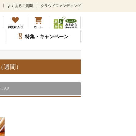
よくあるご質問
クラウドファンディング
メ
イ
ン
コ
ン
特集・キャンペーン
テ
ン
ツ
に
ス
（週間）
キ
ッ
プ
9～8/8