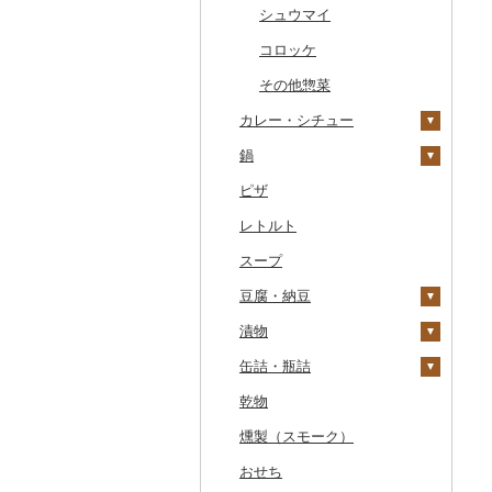
干物
すいか
きのこ
ウイスキー
その他飲料・ジュース
ゼリー
パスタ
常陸牛
その他鶏肉
しじみ
イワシ
タコ
海苔
あきたこまち
みかん
自然薯
その他日本酒
黒糖焼酎
白ワイン
ドリップ
静岡茶
みかんジュース（オレ
飲料
シュウマイ
ンジジュース）
その他魚介・加工品
キウイ
その他野菜
リキュール・洋酒
チョコレート
ひやむぎ
上州牛
サザエ
カツオ
わかめ
ししゃも
ひとめぼれ
レモン
レンコン
しいたけ
その他焼酎
赤ワイン
足柄茶
茶葉・ティーバッグ
野菜ジュース
コロッケ
その他果汁飲料
柿（カキ）
甘酒
カステラ
そうめん
飛騨牛
はまぐり
金目鯛
ひじき
その他干物
しらす・ちりめん
ミルキークィーン
不知火・デコポン
にんにく・生姜
松茸
山菜
シャンパン・スパーク
知覧茶
炭酸飲料
その他惣菜
リングワイン
ドライフルーツ
ノンアルコール
アイス・ジェラート
その他麺
カレー・シチュー
近江牛
その他貝
クエ
その他海苔・海藻
かまぼこ・練り製品
ななつぼし
せとか
その他根菜
その他きのこ
かぼちゃ
八女茶
豆乳
その他ワイン
その他果物
その他酒
その他洋菓子
鍋
神戸牛・神戸ビーフ
くじら
その他魚介・加工品
その他米
文旦
干し柿
茄子
その他茶
その他飲料・ジュース
カレー
煎餅・おかき
ピザ
但馬牛
サバ
まどんな
干し芋
びわ
レタス
シチュー
肉
羊羹
レトルト
土佐あかうし
さんま
ポンカン
その他ドライフルーツ
ブルーベリー
その他野菜
魚
饅頭
スープ
佐賀牛
鯛
その他柑橘
パイナップル
その他鍋
大福
豆腐・納豆
長崎和牛
のどぐろ
栗
その他和菓子
漬物
あか牛
ふぐ
その他果物
豆腐
缶詰・瓶詰
宮崎牛
ブリ
納豆
梅干
乾物
その他牛肉（精肉）
ほっけ
キムチ
肉
燻製（スモーク）
その他鮮魚
その他漬物
魚
おせち
果物