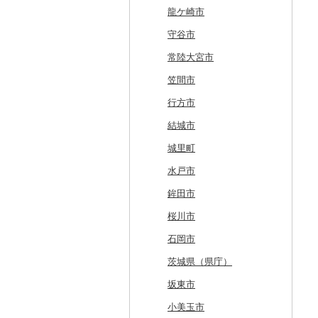
三笠市
平川市
一関市
宮城県（県庁）
五城目町
鮭川村
南会津町
龍ケ崎市
東川町
蓬田村
久慈市
亘理町
北秋田市
大蔵村
田村市
守谷市
厚真町
中泊町
西和賀町
蔵王町
八峰町
山辺町
磐梯町
常陸大宮市
奥尻町
外ヶ浜町
北上市
女川町
鹿角市
戸沢村
三春町
笠間市
網走市
つがる市
平泉町
気仙沼市
大仙市
舟形町
本宮市
行方市
浦河町
弘前市
洋野町
美里町
八郎潟町
最上町
柳津町
結城市
広尾町
鰺ヶ沢町
大船渡市
松島町
真室川町
鮫川村
城里町
中札内村
むつ市
山田町
大和町
寒河江市
福島市
水戸市
滝川市
田舎館村
大槌町
大郷町
西川町
新地町
鉾田市
比布町
青森県（県庁）
南三陸町
高畠町
葛尾村
桜川市
鶴居村
三沢市
仙台市
山形市
三島町
石岡市
釧路市
西目屋村
大河原町
三川町
桑折町
茨城県（県庁）
苫前町
角田市
大江町
矢吹町
坂東市
当別町
涌谷町
米沢市
国見町
小美玉市