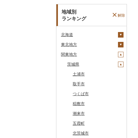
地域別
解除
ランキング
北海道
東北地方
安平町
関東地方
八雲町
青森県
鹿部町
岩手県
茨城県
十和田市
江差町
宮城県
大鰐町
宮古市
土浦市
白老町
秋田県
南部町
軽米町
柴田町
取手市
せたな町
山形県
五戸町
岩手町
色麻町
大潟村
つくば市
旭川市
福島県
藤崎町
矢巾町
丸森町
横手市
村山市
稲敷市
森町
六ヶ所村
釜石市
大衡村
能代市
尾花沢市
天栄村
潮来市
稚内市
東北町
野田村
加美町
小坂町
上山市
広野町
五霞町
標津町
三戸町
普代村
利府町
仙北市
河北町
鏡石町
北茨城市