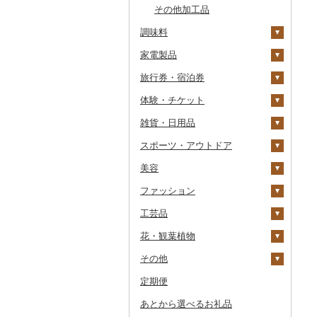
その他加工品
ジャム
調味料
その他缶詰・瓶詰
家電製品
砂糖
旅行券・宿泊券
塩
季節・空調家電
体験・チケット
醤油
キッチン家電
旅行券
雑貨・日用品
味噌
照明器具
宿泊券
PayPay商品券
JTBふるさと旅行クー
ポン（Eメール発行）
スポーツ・アウトドア
酢
パソコン・周辺機器
食事券
家具・インテリア
JTBふるさと旅行券
美容
だし
TV・オーディオ・カメラ
温泉・サウナ・スパ利用
寝具
ゴルフ
タンス
（紙券）
券
ファッション
食用油
美容・健康家電
タオル
釣り
スキンケア
机・テーブル
布団
ゴルフボール
その他旅行券
水族館
工芸品
はちみつ
カー用品
文房具・印鑑
サイクリング
シャンプー・リンス
鞄・バッグ
えごま油
椅子・チェア・ソファ
枕
泉州タオル
ゴルフクラブ
化粧水・乳液・美容液
動物園
花・観葉植物
ドレッシング
時計
食器
アウトドア・キャンプ
石鹸・ボディーソープ
洋服
織物
オリーブオイル
その他家具・インテリ
毛布
その他タオル
ボールペン
ゴルフウェア
洗顔
トートバッグ・ショル
釣り
ア
ダーバッグ
その他
その他調味料
その他家電
キッチン用品
その他スポーツ
入浴剤
和服
陶器・漆器
観葉植物・苗木
ごま油
タオルケット
ノート・ファイル
グラス・カップ
その他ゴルフ
その他スキンケア
女性・レディース
本場奄美大島紬
ダイビング
キャリーバッグ・スー
定期便
日用品
アロマ
靴・履物
その他装飾品・工芸品
花
地域サービス
その他食用油
みりん
その他寝具
印鑑
タンブラー
包丁
ウェア・ユニフォーム
男性・メンズ
その他織物
信楽焼
ツケース
スキーチケット・リフト
あとから選べるお礼品
楽器・器材
プロテイン
アクセサリー
盆栽・その他
その他
ケチャップ
その他文房具
箸
フライパン
洗剤
その他スポーツ
子供・ベビー
靴・シューズ
唐津焼
数珠
胡蝶蘭
券
その他鞄・バッグ