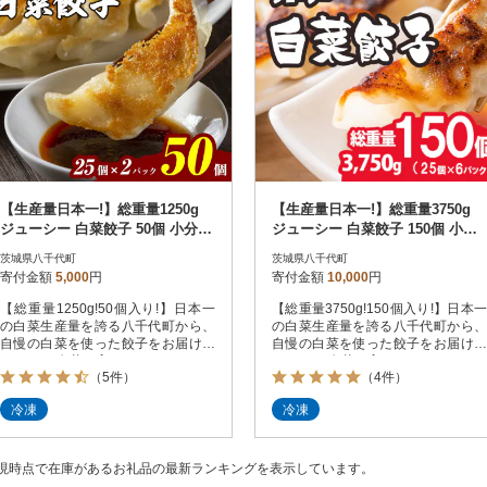
【生産量日本一!】総重量1250g
【生産量日本一!】総重量3750g
ジューシー 白菜餃子 50個 小分け
ジューシー 白菜餃子 150個 小分
25個×2パック
け 25個×6パック
茨城県八千代町
茨城県八千代町
寄付金額
5,000
円
寄付金額
10,000
円
【総重量1250g!50個入り!】日本一
【総重量3750g!150個入り!】日本一
の白菜生産量を誇る八千代町から、
の白菜生産量を誇る八千代町から、
自慢の白菜を使った餃子をお届けい
自慢の白菜を使った餃子をお届けい
たします!白菜を入れることにより、
たします!白菜を入れることにより、
（5件）
（4件）
重すぎずさっぱりとした味は、お子
重すぎずさっぱりとした味は、お子
様や女性の方にも大好評です。八千
様や女性の方にも大好評です。八千
冷凍
冷凍
代町産の白菜をはじめ、豚肉・野菜
代町産の白菜をはじめ、豚肉・野菜
は主に茨城県産、皮は国産小麦(春よ
は主に茨城県産、皮は国産小麦(春よ
恋)を使用しており、素材のおいしさ
恋)を使用しており、素材のおいしさ
と安心にこだわったジューシーな冷
と安心にこだわったジューシーな冷
現時点で在庫があるお礼品の最新ランキングを表示しています。
凍餃子です。作りたてのお味をご家
凍餃子です。作りたてのお味をご家