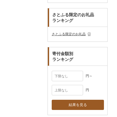
本・CD・DVD
その他美容
その他服飾小物
こしょう
スプーン・フォーク・
鍋
トイレットペーパー
その他洋服
スリッパ・下駄・草履
ペンダント・ネックレ
備前焼
工芸品
造花・プリザーブドフ
ゴルフプレー券
ナイフ
ス
ラワー
おもちゃ・ぬいぐるみ
その他調味料
まな板
ティッシュ
その他靴・履物
財布
美濃焼
播州そろばん
花火大会チケット
GDOふるさとゴルフ
さとふる限定のお礼品
皿・椀
ピアス・イヤリング
その他花
プレークーポン
ランキング
ご当地キャラクター
土鍋
その他日用品
ショール・ストール
村上木彫堆朱
美濃和紙
カタログギフト
弁当箱
真珠・パール
その他のゴルフプレー
ベビー用品
その他キッチン用品
ネクタイ・ベルト
その他陶器・漆器
民芸品
その他体験・チケット
券
その他食器
その他アクセサリー
さとふる限定のお礼品
ペット用品
マフラー・手袋
防災グッズ
その他服飾小物
寄付金額別
その他雑貨
ランキング
円～
円
結果を見る