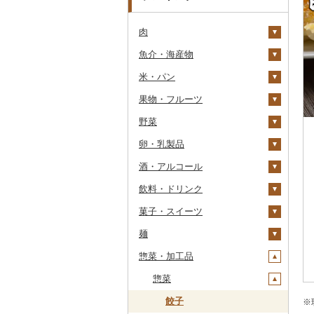
肉
魚介・海産物
牛肉（精肉）
米・パン
牛肉（加工品）
カニ
ステーキ
果物・フルーツ
豚肉（精肉）
エビ
米
すき焼き
ハンバーグ
ズワイガニ
野菜
豚肉（加工品）
いくら
雑穀
ぶどう・マスカット
しゃぶしゃぶ
もつ鍋
ステーキ
タラバガニ
甘エビ
精米
卵・乳製品
鶏肉
うに
餅
いちご
いも
焼肉
ローストビーフ
すき焼き
ハンバーグ
毛ガニ
ボタンエビ
無洗米
巨峰
酒・アルコール
鹿肉
明太子・たらこ
その他穀物加工品
りんご
トマト
卵
牛タン
ビーフジャーキー
しゃぶしゃぶ
もつ鍋
鶏肉（精肉）
かにしゃぶ
伊勢海老
玄米
ナガノパープル
じゃがいも
飲料・ドリンク
馬肉
その他魚卵
パン
もも
玉ねぎ
チーズ
ビール・発泡酒
和牛
その他牛肉（加工品）
焼肉
ハム
ハム・ソーセージ
その他カニ
その他エビ
明太子
金芽米
ピオーネ
さつまいも
フルーツトマト
菓子・スイーツ
羊肉・ラム肉（ジンギス
貝
メロン
ねぎ
ヨーグルト
日本酒
水・ミネラルウォーター
黒毛和牛
アグー豚
ソーセージ・ウインナ
唐揚げ
たらこ
数の子
ゆめぴりか
デラウェア
その他いも
ミニトマト
ビール
カン）
ー
麺
うなぎ
さくらんぼ
とうもろこし
牛乳
焼酎
コーヒー・コーヒー豆
ケーキ
白老牛
その他豚肉（精肉）
中津からあげ
からすみ
帆立（ホタテ）
つや姫
シャインマスカット
その他トマト
発泡酒
純米大吟醸
鴨肉
ベーコン・サラミ
惣菜・加工品
鮮魚
梨
根菜
バター
梅酒
茶
クッキー
ラーメン
仙台牛
水炊き
キャビア
鮑（アワビ）
コシヒカリ
その他ぶどう・マスカ
地ビール・クラフトビ
純米吟醸
芋焼酎
飲料
猪肉
その他豚肉（加工品）
ット
ール
イカ・タコ
マンゴー
アスパラガス
その他乳製品
泡盛
果汁飲料
焼き菓子
うどん
惣菜
米沢牛
地鶏
その他魚卵
牡蠣（カキ）
鮭・サーモン
はえぬき
和梨
人参
大吟醸
麦焼酎
コーヒー豆
飲料
その他肉・加工品
海苔・海藻
みかん・柑橘
豆
ワイン
紅茶
プリン
そば
山形牛
赤鶏さつま
あさり
マグロ
イカ
さがびより
洋梨・ラフランス
大根
吟醸
米焼酎
粉
茶葉・ティーバッグ
りんごジュース
餃子
※