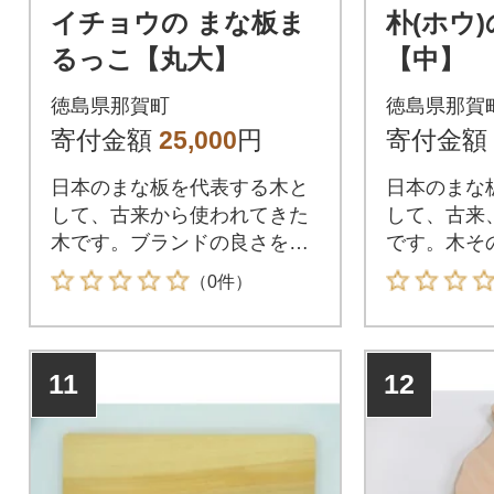
イチョウの まな板ま
朴(ホウ
るっこ【丸大】
【中】
徳島県那賀町
徳島県那賀
寄付金額
25,000
円
寄付金額
日本のまな板を代表する木と
日本のまな
して、古来から使われてきた
して、古来
木です。ブランドの良さを味
です。木そ
わってみてください。
わってみて
（0件）
11
12