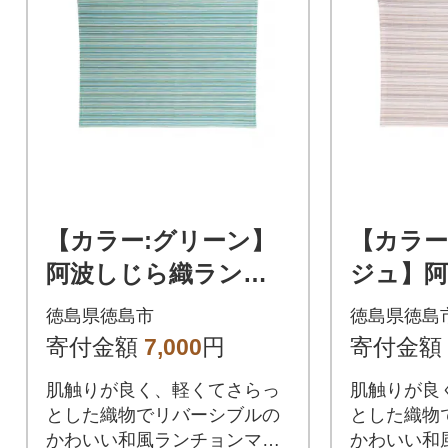
【カラー:グリーン】
【カラー
阿波しじら織ランチ
ジュ】
ョンマット
ランチ
徳島県徳島市
徳島県徳島
寄付金額
7,000
円
寄付金額
肌触りが良く、軽くてさらっ
肌触りが良
とした織物でリバーシブルの
とした織物
かわいい和風ランチョンマッ
かわいい和