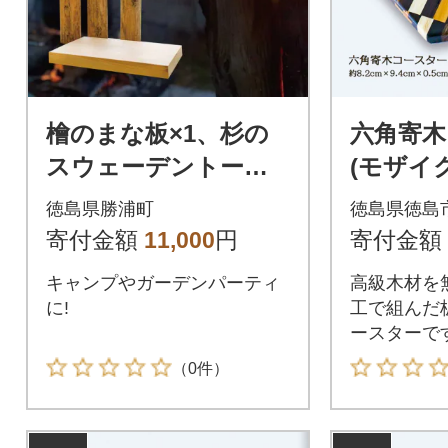
檜のまな板×1、杉の
六角寄木
スウェーデントーチ×
(モザイク
3
C01】
徳島県勝浦町
徳島県徳島
寄付金額
11,000
円
寄付金額
キャンプやガーデンパーティ
高級木材を
に!
工で組んだ
ースターで
（0件）