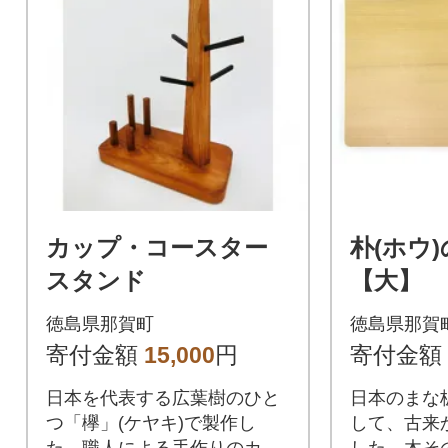
カップ・コースター
朴(ホウ)
スタンド
【大】
徳島県那賀町
徳島県那賀
寄付金額
15,000
円
寄付金額
日本を代表する広葉樹のひと
日本のまな
つ「欅」(ケヤキ)で製作し
して、古来
た、職人による手作りのカッ
した。木そ