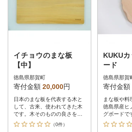
イチョウのまな板
KUKU
【中】
ード
徳島県那賀町
徳島県那賀
寄付金額
20,000
円
寄付金額
日本のまな板を代表する木と
まな板や料
して、古来、使われてきた木
徳島県産ヒ
です。木そのものの良さを味
グボードです
わってみてください。
（0件）