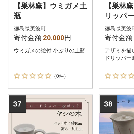
【巣林窯】ウミガメ土
【巣林窯
瓶
リッパー
ザミ>
徳島県美波町
徳島県美波
寄付金額
20,000
円
寄付金額
ウミガメの絵付 小ぶりの土瓶
アザミを描
ドリッパー
（0件）
37
38