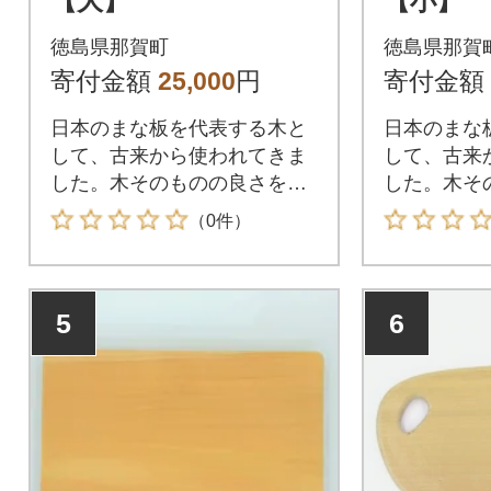
【大】
【小】
徳島県那賀町
徳島県那賀
寄付金額
25,000
円
寄付金額
日本のまな板を代表する木と
日本のまな
して、古来から使われてきま
して、古来
した。木そのものの良さを味
した。木そ
わってみてください。
わってみて
（0件）
5
6