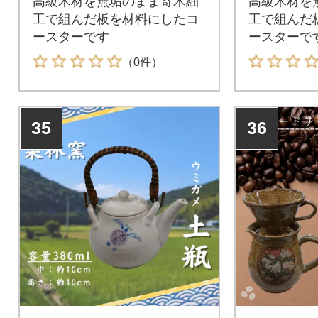
高級木材を無垢のまま寄木細
高級木材を
工で組んだ板を材料にしたコ
工で組んだ
ースターです
ースターで
（0件）
35
36