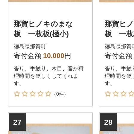
那賀ヒノキのまな
那賀ヒ
板 一枚板(極小)
板 一枚
徳島県那賀町
徳島県那賀
寄付金額
10,000
円
寄付金額
香り、手触り、木目、音が料
香り、手触
理時間を楽しくしてくれま
理時間を楽
す。
す。
（0件）
27
28