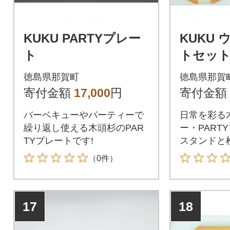
KUKU PARTYプレー
KUKU
ト
トセッ
徳島県那賀町
徳島県那賀
寄付金額
17,000
円
寄付金額
バーベキューやパーティーで
日常を彩る
繰り返し使える木頭杉のPAR
ー・PART
TYプレートです!
スタンドと
ードのセッ
（0件）
17
18