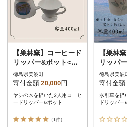
【巣林窯】コーヒード
【巣林窯
リッパー&ポット<ヤ
リッパー
シの木>
引>
徳島県美波町
徳島県美波
寄付金額
20,000
円
寄付金額
ヤシの木を描いた2人用コーヒ
水引草を描
ードリッパー&ポット
ドリッパー
（1件）