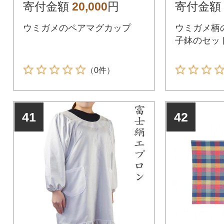
寄付金額
20,000
円
寄付金額
ウミガメのペアマグカップ
ウミガメ柄
子鉢のセッ
（0件）
41
42