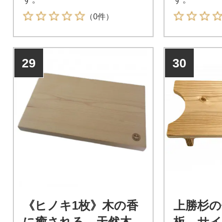
（0件）
29
30
《ヒノキ1枚》木の香
上勝杉の
に癒される 天然木
板 サイ