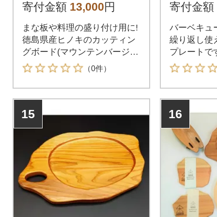
寄付金額
13,000
円
寄付金額
まな板や料理の盛り付け用に!
バーベキュ
徳島県産ヒノキのカッティン
繰り返し使
グボード(マウンテンバージョ
プレートです
ン)です!
（0件）
15
16