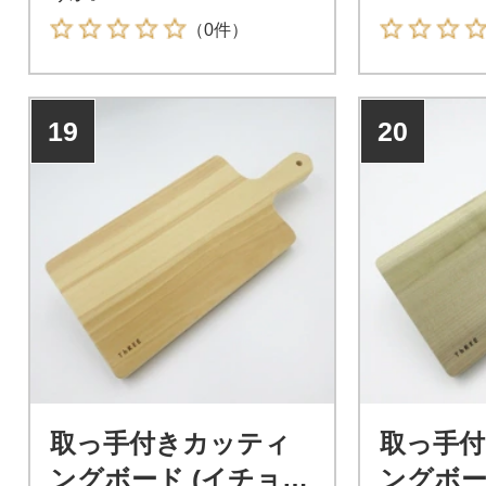
（0件）
19
20
取っ手付きカッティ
取っ手
ングボード (イチョ
ングボード