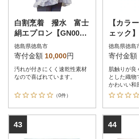
白割烹着 撥水 富士
【カラー
絹エプロン【GN00
ェック
6】
織ラン
徳島県徳島市
徳島県徳島
寄付金額
10,000
円
寄付金額
汚れが付きにくく速乾性素材
肌触りが良
なので喜ばれています。
とした織物
かわいい和
トです。
（0件）
43
44