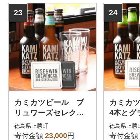
23
24
カミカツビール ブ
カミカツ
リュワーズセレクト 4
4本とグ
本とグラスセット
徳島県上勝町
徳島県上勝
寄付金額
23,000
円
寄付金額