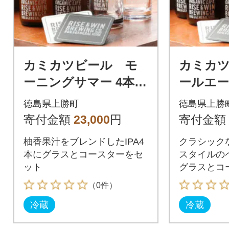
カミカツビール モ
カミカ
ーニングサマー 4本と
ールエー
グラスセット
スセッ
徳島県上勝町
徳島県上勝
寄付金額
23,000
円
寄付金額
柚香果汁をブレンドしたIPA4
クラシック
本にグラスとコースターをセ
スタイルの
ット
グラスとコ
（0件）
冷蔵
冷蔵