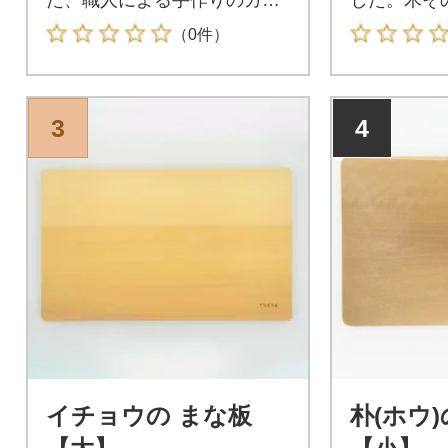
プスタンドです。
わってみて
（0件）
3
4
イチョウの まな板
朴(ホウ)