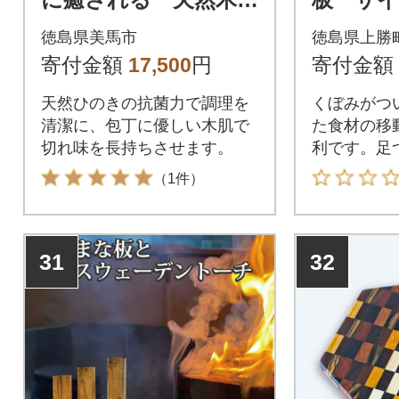
のまな板 完全手作
き24×高
徳島県美馬市
徳島県上勝
りのキッチン用品で
付き
寄付金額
17,500
円
寄付金額
す
天然ひのきの抗菌力で調理を
くぼみがつ
清潔に、包丁に優しい木肌で
た食材の移
切れ味を長持ちさせます。
利です。足
でも使いや
（1件）
31
32