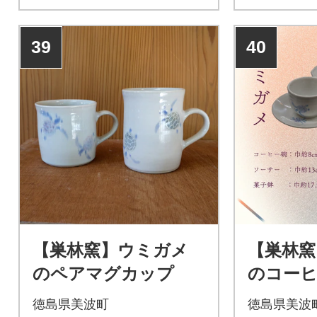
39
40
【巣林窯】ウミガメ
【巣林窯
のペアマグカップ
のコーヒ
徳島県美波町
徳島県美波