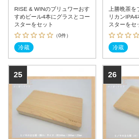
RISE & WINのブリュワーおす
上勝晩茶を
すめビール4本にグラスとコー
リカンIPA
スターをセット
スターをセ
（0件）
冷蔵
冷蔵
25
26