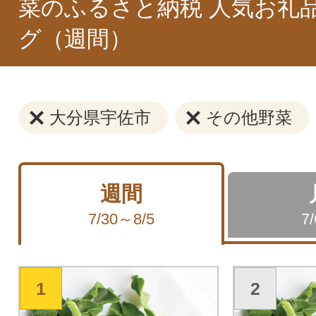
菜のふるさと納税 人気お礼
グ（週間）
大分県宇佐市
その他野菜
週間
7/30～8/5
7
1
2