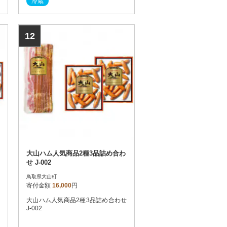
冷蔵
12
大山ハム人気商品2種3品詰め合わ
せ J-002
鳥取県大山町
寄付金額
16,000
円
大山ハム人気商品2種3品詰め合わせ
J-002