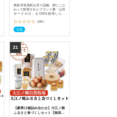
鳥取市気高町山宮で品種、餌にこだ
わって飼育されたブランド豚「山宮
ポークロゼ」を100%使用したハ
ム・ベーコン・ソーセージのセッ
（0件）
ト。ハム・ベーコンは肉の味を最大
限引き立たせる為に、絶妙な塩分濃
冷蔵
度で添加物を使わない味付けをして
います。
21
【豪華11種詰め合わせ】大江ノ郷
ふるさと食づくしセット【無添加