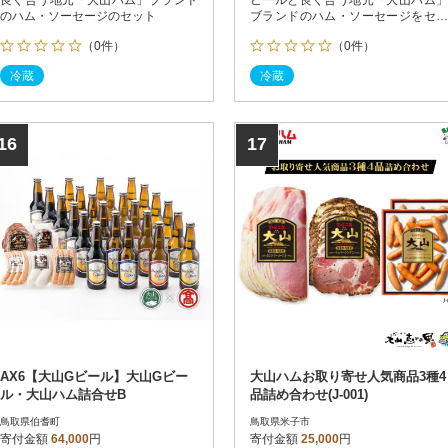
のハム・ソーセージのセット
ブランドのハム・ソーセージをセッ
ト
（0件）
（0件）
冷蔵
冷蔵
16
17
AX6【大山Gビール】大山Gビー
大山ハムお取り寄せ人気商品3種4
ル・大山ハム詰合せB
品詰め合わせ(J-001)
鳥取県伯耆町
鳥取県米子市
寄付金額
64,000
円
寄付金額
25,000
円