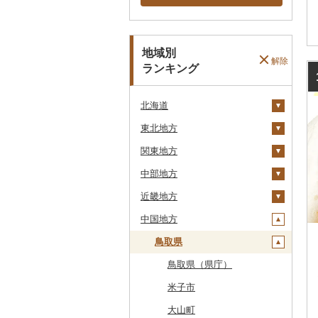
地域別
解除
ランキング
北海道
東北地方
安平町
関東地方
八雲町
青森県
中部地方
鹿部町
岩手県
茨城県
十和田市
近畿地方
江差町
宮城県
栃木県
新潟県
大鰐町
宮古市
土浦市
中国地方
白老町
秋田県
群馬県
富山県
三重県
南部町
軽米町
柴田町
取手市
那須塩原市
十日町市
せたな町
山形県
埼玉県
石川県
滋賀県
鳥取県
五戸町
岩手町
色麻町
大潟村
つくば市
市貝町
榛東村
弥彦村
射水市
鈴鹿市
旭川市
福島県
千葉県
福井県
京都府
藤崎町
矢巾町
丸森町
横手市
村山市
稲敷市
塩谷町
下仁田町
春日部市
阿賀町
氷見市
羽咋市
伊賀市
長浜市
鳥取県（県庁）
森町
東京都
山梨県
大阪府
六ヶ所村
釜石市
大衡村
能代市
尾花沢市
天栄村
潮来市
上三川町
玉村町
蕨市
勝浦市
出雲崎町
朝日町
七尾市
美浜町
木曽岬町
高島市
宮津市
米子市
稚内市
神奈川県
長野県
兵庫県
東北町
野田村
加美町
小坂町
上山市
広野町
五霞町
佐野市
安中市
戸田市
袖ケ浦市
八王子市
魚沼市
高岡市
白山市
小浜市
富士吉田市
多気町
草津市
伊根町
茨木市
大山町