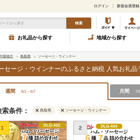
ログイン
新規会員登録
検索
お礼品から探す
地域から探す
中国地方
鳥取県
ソーセージ・ウインナー
,ソーセージ・ウインナーのふるさと納税 人気お礼
週間
月間
8/1～8/7
7/
検索条件：
鳥取県
ソーセージ・ウインナー
1
2