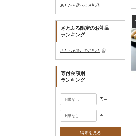
スキーチケット・リフト
あとから選べるお礼品
その他加工品
楽器・器材
プロテイン
アクセサリー
盆栽・その他
その他
ブリ
ジャム
ケチャップ
その他文房具
箸
フライパン
洗剤
その他スポーツ
子供・ベビー
靴・シューズ
唐津焼
数珠
胡蝶蘭
券
その他鞄・バッグ
本・CD・DVD
その他美容
その他服飾小物
ほっけ
その他缶詰・瓶詰
こしょう
スプーン・フォーク・
鍋
トイレットペーパー
その他洋服
スリッパ・下駄・草履
ペンダント・ネックレ
備前焼
工芸品
造花・プリザーブドフ
ゴルフプレー券
ナイフ
ス
ラワー
おもちゃ・ぬいぐるみ
その他鮮魚
その他調味料
まな板
ティッシュ
その他靴・履物
財布
美濃焼
播州そろばん
花火大会チケット
GDOふるさとゴルフ
さとふる限定のお礼品
皿・椀
ピアス・イヤリング
その他花
プレークーポン
ランキング
ご当地キャラクター
土鍋
その他日用品
ショール・ストール
村上木彫堆朱
美濃和紙
カタログギフト
弁当箱
真珠・パール
その他のゴルフプレー
ベビー用品
その他キッチン用品
ネクタイ・ベルト
その他陶器・漆器
民芸品
その他体験・チケット
券
その他食器
その他アクセサリー
さとふる限定のお礼品
ペット用品
マフラー・手袋
防災グッズ
その他服飾小物
寄付金額別
その他雑貨
ランキング
円～
円
結果を見る