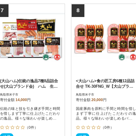
7
8
(大山ハム)伝統の逸品7種8品詰合
<大山ハム>食の匠工房6種12品詰
せ(大山ブランド会) ハム 生ハ
合せ TK-30FNG_W【大山ブラン
ム ウインナー ソーセージ セ
ド会】
鳥取県米子市
鳥取県米子市
ット
寄付金額
14,000
円
寄付金額
20,000
円
伝統の味と技を引き継ぎ手間と時間
国産豚肉を原料に手間と時間を惜し
を惜しまず丁寧に仕上げたこだわり
まず丁寧に仕上げたこだわりの逸
の逸品。様々な味わいが楽しめるバ
品。様々な味わいが楽しめるバラエ
ラエティ・セットです。
ティ・セットです。
（0件）
（0件）