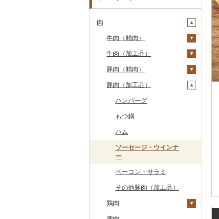
肉
牛肉（精肉）
牛肉（加工品）
ステーキ
豚肉（精肉）
すき焼き
ハンバーグ
豚肉（加工品）
しゃぶしゃぶ
もつ鍋
ステーキ
焼肉
ローストビーフ
すき焼き
ハンバーグ
牛タン
ビーフジャーキー
しゃぶしゃぶ
もつ鍋
和牛
その他牛肉（加工品）
焼肉
ハム
黒毛和牛
アグー豚
ソーセージ・ウインナ
ー
白老牛
その他豚肉（精肉）
ベーコン・サラミ
仙台牛
その他豚肉（加工品）
米沢牛
鶏肉
山形牛
鹿肉
鶏肉（精肉）