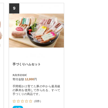
9
手づくりハムセット
鳥取県若桜町
寄付金額
12,000
円
手間暇かけ育てた豚の中から最高級
の豚肉を使用して作られる、すべて
手づくりの商品です。
（0件）