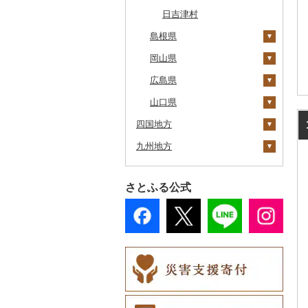
根室市
五所川原市
岩手県（県庁）
多賀城市
東成瀬村
飯豊町
いわき市
ひたちなか市
那須町
館林市
東秩父村
八街市
あきる野市
小田原市
阿賀野市
加賀市
北杜市
川上村
輪之内町
焼津市
幸田町
大台町
京丹波町
泉大津市
丹波市
下北山村
古座川町
日吉津村
三笠市
島根県
平川市
一関市
宮城県（県庁）
五城目町
鮭川村
南会津町
龍ケ崎市
鹿沼市
伊勢崎市
横瀬町
東金市
中野区
湯河原町
津南町
鳴沢村
信濃町
神戸町
富士宮市
碧南市
尾鷲市
京都府（府庁）
池田市
豊岡市
大和高田市
新宮市
東川町
岡山県
蓬田村
久慈市
亘理町
北秋田市
大蔵村
田村市
守谷市
下野市
東吾妻町
三芳町
九十九里町
荒川区
秦野市
新潟県（県庁）
西桂町
南牧村
瑞浪市
河津町
岡崎市
三重県（県庁）
大山崎町
守口市
加東市
川西町
太地町
雲南市
厚真町
広島県
中泊町
西和賀町
蔵王町
八峰町
山辺町
磐梯町
常陸大宮市
益子町
前橋市
幸手市
いすみ市
北区
綾瀬市
柏崎市
身延町
伊那市
中津川市
袋井市
愛知県（県庁）
津市
精華町
富田林市
稲美町
川上村
日高川町
海士町
津山市
奥尻町
山口県
外ヶ浜町
北上市
女川町
鹿角市
戸沢村
三春町
笠間市
芳賀町
藤岡市
日高市
東庄町
多摩市
横須賀市
村上市
早川町
立科町
高山市
熱海市
蒲郡市
名張市
南山城村
松原市
養父市
斑鳩町
紀の川市
津和野町
西粟倉村
安芸太田町
四国地方
網走市
つがる市
平泉町
気仙沼市
大仙市
舟形町
本宮市
行方市
野木町
邑楽町
蓮田市
館山市
稲城市
三浦市
妙高市
南部町
東御市
郡上市
掛川市
東郷町
東員町
京都市
柏原市
南あわじ市
平群町
上富田町
飯南町
久米南町
世羅町
柳井市
九州地方
浦河町
徳島県
弘前市
洋野町
美里町
八郎潟町
最上町
柳津町
結城市
板倉町
川越市
大網白里市
世田谷区
大磯町
聖籠町
昭和町
中野市
白川村
伊豆の国市
犬山市
玉城町
舞鶴市
羽曳野市
洲本市
黒滝村
白浜町
安来市
真庭市
大竹市
平生町
広尾町
香川県
福岡県
鰺ヶ沢町
大船渡市
松島町
真室川町
鮫川村
城里町
嬬恋村
宮代町
一宮町
日の出町
箱根町
刈羽村
甲府市
豊丘村
御嵩町
小山町
弥富市
和束町
大阪府（府庁）
猪名川町
御所市
由良町
知夫村
新見市
廿日市市
山口県（県庁）
阿波市
さとふる公式
中札内村
愛媛県
佐賀県
むつ市
山田町
大和町
寒河江市
福島市
水戸市
草津町
吉見町
佐倉市
板橋区
横浜市
湯沢町
甲州市
売木村
海津市
森町
東海市
八幡市
吹田市
尼崎市
上牧町
すさみ町
隠岐の島町
美咲町
北広島町
長門市
牟岐町
高松市
那珂川市
滝川市
高知県
長崎県
田舎館村
大槌町
大郷町
西川町
新地町
鉾田市
高崎市
東松山市
木更津市
渋谷区
茅ヶ崎市
新潟市
丹波山村
小諸市
関ケ原町
川根本町
新城市
京田辺市
河南町
加西市
明日香村
日高町
吉賀町
浅口市
福山市
田布施町
那賀町
直島町
今治市
添田町
嬉野市
比布町
熊本県
青森県（県庁）
南三陸町
高畠町
葛尾村
桜川市
群馬県（県庁）
入間市
茂原市
千代田区
川崎市
木曽町
七宗町
富士市
春日井市
向日市
和泉市
宝塚市
吉野町
有田川町
出雲市
美作市
広島市
防府市
三好市
さぬき市
鬼北町
香美市
大刀洗町
佐賀県（県庁）
松浦市
鶴居村
大分県
三沢市
仙台市
山形市
三島町
石岡市
大泉町
志木市
野田市
新宿区
厚木市
箕輪町
笠松町
御前崎市
瀬戸市
高槻市
淡路市
奈良市
印南町
奥出雲町
岡山市
庄原市
上関町
鳴門市
多度津町
西予市
馬路村
朝倉市
唐津市
時津町
上天草市
釧路市
宮崎県
西目屋村
大河原町
三川町
桑折町
茨城県（県庁）
長野原町
北本市
山武市
江東区
海老名市
駒ヶ根市
東白川村
東伊豆町
大府市
豊中市
丹波篠山市
大和郡山市
和歌山県（県庁）
西ノ島町
早島町
府中市
山陽小野田市
藍住町
三豊市
八幡浜市
芸西村
苅田町
江北町
諫早市
湯前町
九重町
苫前町
鹿児島県
角田市
大江町
矢吹町
坂東市
中之条町
桶川市
鴨川市
青梅市
相模原市
王滝村
土岐市
西伊豆町
半田市
箕面市
香美町
野迫川村
みなべ町
浜田市
笠岡市
大崎上島町
山口市
板野町
観音寺市
久万高原町
須崎市
川崎町
みやき町
東彼杵町
玉名市
由布市
えびの市