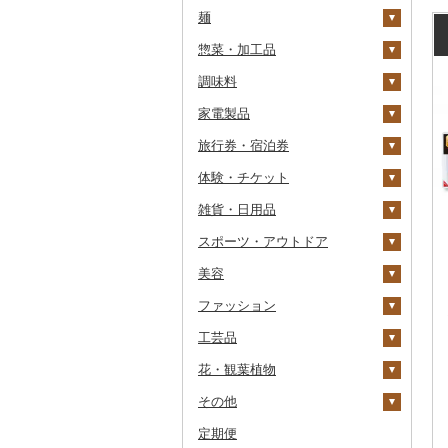
麺
うなぎ
さくらんぼ
とうもろこし
牛乳
焼酎
コーヒー・コーヒー豆
ケーキ
からすみ
帆立（ホタテ）
つや姫
シャインマスカット
その他トマト
発泡酒
純米大吟醸
惣菜・加工品
鮮魚
梨
根菜
バター
梅酒
茶
クッキー
ラーメン
キャビア
鮑（アワビ）
コシヒカリ
その他ぶどう・マスカ
地ビール・クラフトビ
純米吟醸
芋焼酎
飲料
ット
ール
調味料
イカ・タコ
マンゴー
アスパラガス
その他乳製品
泡盛
果汁飲料
焼き菓子
うどん
惣菜
その他魚卵
牡蠣（カキ）
鮭・サーモン
はえぬき
和梨
人参
大吟醸
麦焼酎
コーヒー豆
飲料
家電製品
海苔・海藻
みかん・柑橘
豆
ワイン
紅茶
プリン
そば
カレー・シチュー
砂糖
あさり
マグロ
イカ
さがびより
洋梨・ラフランス
大根
吟醸
米焼酎
粉
茶葉・ティーバッグ
りんごジュース
餃子
旅行券・宿泊券
干物
すいか
きのこ
ウイスキー
その他飲料・ジュース
ゼリー
パスタ
鍋
塩
季節・空調家電
しじみ
イワシ
タコ
海苔
あきたこまち
みかん
自然薯
その他日本酒
黒糖焼酎
白ワイン
ドリップ
静岡茶
みかんジュース（オレ
飲料
シュウマイ
カレー
ンジジュース）
体験・チケット
その他魚介・加工品
キウイ
その他野菜
リキュール・洋酒
チョコレート
ひやむぎ
ピザ
醤油
キッチン家電
旅行券
サザエ
カツオ
わかめ
ししゃも
ひとめぼれ
レモン
レンコン
しいたけ
その他焼酎
赤ワイン
足柄茶
茶葉・ティーバッグ
野菜ジュース
コロッケ
シチュー
肉
その他果汁飲料
雑貨・日用品
柿（カキ）
甘酒
カステラ
そうめん
レトルト
味噌
照明器具
宿泊券
PayPay商品券
はまぐり
金目鯛
ひじき
その他干物
しらす・ちりめん
ミルキークィーン
不知火・デコポン
にんにく・生姜
松茸
山菜
シャンパン・スパーク
知覧茶
炭酸飲料
その他惣菜
魚
JTBふるさと旅行クー
リングワイン
ポン（Eメール発行）
スポーツ・アウトドア
ドライフルーツ
ノンアルコール
アイス・ジェラート
その他麺
スープ
酢
パソコン・周辺機器
食事券
家具・インテリア
その他貝
クエ
その他海苔・海藻
かまぼこ・練り製品
ななつぼし
せとか
その他根菜
その他きのこ
かぼちゃ
八女茶
豆乳
その他鍋
その他ワイン
JTBふるさと旅行券
美容
その他果物
その他酒
その他洋菓子
豆腐・納豆
だし
TV・オーディオ・カメラ
温泉・サウナ・スパ利用
寝具
ゴルフ
くじら
その他魚介・加工品
その他米
文旦
干し柿
茄子
その他茶
その他飲料・ジュース
タンス
（紙券）
券
ファッション
煎餅・おかき
漬物
食用油
美容・健康家電
タオル
釣り
スキンケア
サバ
まどんな
干し芋
びわ
レタス
豆腐
机・テーブル
布団
ゴルフボール
その他旅行券
水族館
工芸品
羊羹
缶詰・瓶詰
はちみつ
カー用品
文房具・印鑑
サイクリング
シャンプー・リンス
鞄・バッグ
さんま
ポンカン
その他ドライフルーツ
ブルーベリー
その他野菜
納豆
梅干
えごま油
椅子・チェア・ソファ
枕
泉州タオル
ゴルフクラブ
化粧水・乳液・美容液
動物園
花・観葉植物
饅頭
乾物
ドレッシング
時計
食器
アウトドア・キャンプ
石鹸・ボディーソープ
洋服
織物
鯛
その他柑橘
パイナップル
キムチ
肉
オリーブオイル
その他家具・インテリ
毛布
その他タオル
ボールペン
ゴルフウェア
洗顔
トートバッグ・ショル
釣り
ア
ダーバッグ
その他
大福
燻製（スモーク）
その他調味料
その他家電
キッチン用品
その他スポーツ
入浴剤
和服
陶器・漆器
観葉植物・苗木
のどぐろ
栗
その他漬物
魚
ごま油
タオルケット
ノート・ファイル
グラス・カップ
その他ゴルフ
その他スキンケア
女性・レディース
本場奄美大島紬
ダイビング
キャリーバッグ・スー
定期便
その他和菓子
おせち
日用品
アロマ
靴・履物
その他装飾品・工芸品
花
地域サービス
ふぐ
その他果物
果物
その他食用油
みりん
その他寝具
印鑑
タンブラー
包丁
ウェア・ユニフォーム
男性・メンズ
その他織物
信楽焼
ツケース