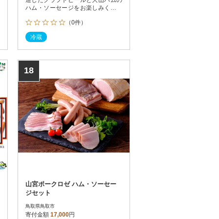
ハム・ソーセージをお楽しみくださ
い
（0件）
冷蔵
18
山宮ポークロゼ ハム・ソーセー
ジセット
鳥取県鳥取市
寄付金額
17,000
円