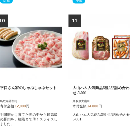
冷蔵
冷蔵
10
11
平口さん家のしゃぶしゃぶセット
大山ハム人気商品3種4品詰め合わ
せ J-001
鳥取県若桜町
鳥取県大山町
寄付金額
12,000
円
寄付金額
24,000
円
手間暇かけ育てた豚の中から最高級
大山ハム人気商品3種4品詰め合わせ
の豚肉を、極限まで薄くスライスし
J-001
ました。