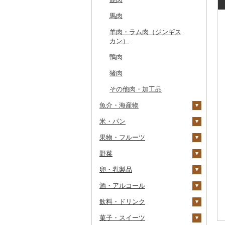
常陸牛
馬肉
ハム・ソーセージ
上州牛
羊肉・ラム肉（ジンギス
唐揚げ
飛騨牛
カン）
中津からあげ
近江牛
鴨肉
水炊き
神戸牛・神戸ビーフ
猪肉
地鶏
但馬牛
その他肉・加工品
赤鶏さつま
土佐あかうし
魚介・海産物
その他鶏肉
佐賀牛
米・パン
カニ
長崎和牛
果物・フルーツ
エビ
米
ズワイガニ
あか牛
野菜
いくら
雑穀
ぶどう・マスカット
タラバガニ
甘エビ
精米
宮崎牛
卵・乳製品
うに
餅
いちご
いも
毛ガニ
ボタンエビ
無洗米
巨峰
その他牛肉（精肉）
酒・アルコール
明太子・たらこ
その他穀物加工品
りんご
トマト
卵
かにしゃぶ
伊勢海老
玄米
ナガノパープル
じゃがいも
飲料・ドリンク
その他魚卵
パン
もも
玉ねぎ
チーズ
ビール・発泡酒
その他カニ
その他エビ
明太子
金芽米
ピオーネ
さつまいも
フルーツトマト
菓子・スイーツ
貝
メロン
ねぎ
ヨーグルト
日本酒
水・ミネラルウォーター
たらこ
数の子
ゆめぴりか
デラウェア
その他いも
ミニトマト
ビール