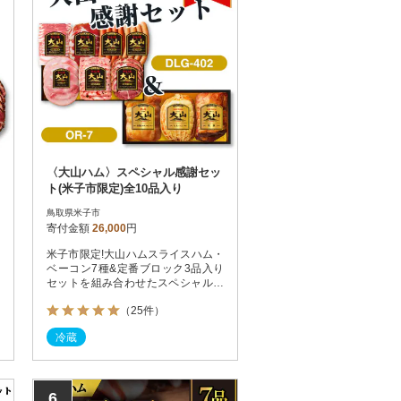
〈大山ハム〉スペシャル感謝セッ
ト(米子市限定)全10品入り
鳥取県米子市
寄付金額
26,000
円
米子市限定!大山ハムスライスハム・
ベーコン7種&定番ブロック3品入り
セットを組み合わせたスペシャルセ
ット
（25件）
冷蔵
6