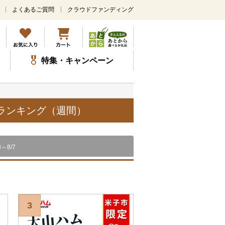
よくあるご質問
クラウドファンディング
メ
イ
ン
コ
ン
特集・キャンペーン
テ
ン
ツ
に
ス
品ランキング（週間）
キ
ッ
プ
8～8/7
3