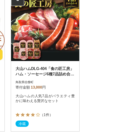
大山ハムDLG-404「食の匠工房」
ハム・ソーセージ6種7品詰め合わ
せ
鳥取県伯耆町
寄付金額
13,000
円
大山ハムの人気7品がバラエティ豊
かに味わえる贅沢なセット
（1件）
冷蔵