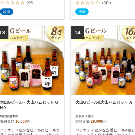
（0件）
（0件）
冷凍
冷蔵
13
14
大山Gビール・大山ハムセット G
大山Gビール&大山ハムセット A
H-Y
鳥取県伯耆町
鳥取県伯耆町
寄付金額
18,000
円
寄付金額
29,000
円
バラエティ豊かなビールにビールと
バラエティ豊かな定番ビール4種と
良く合う地元「大山ハム」ブランド
ビールと良く合う地元「大山ハム」