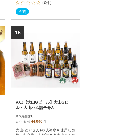
（0件）
冷蔵
15
AX3【大山Gビール】大山Gビー
ル・大山ハム詰合せA
鳥取県伯耆町
寄付金額
44,000
円
大山(だいせん)の伏流水を使用し醸
造したクラフトビールと大山ハムの