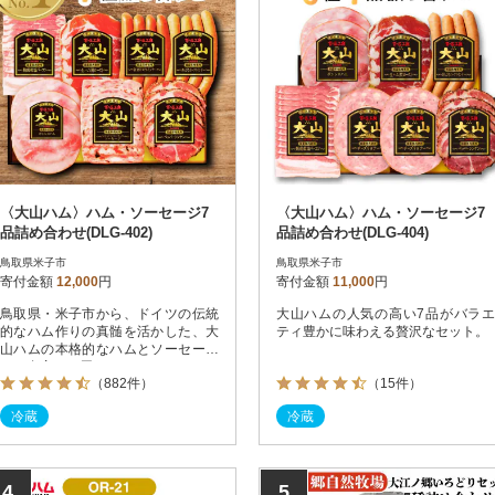
〈大山ハム〉ハム・ソーセージ7
〈大山ハム〉ハム・ソーセージ7
品詰め合わせ(DLG-402)
品詰め合わせ(DLG-404)
鳥取県米子市
鳥取県米子市
寄付金額
12,000
円
寄付金額
11,000
円
鳥取県・米子市から、ドイツの伝統
大山ハムの人気の高い7品がバラエ
的なハム作りの真髄を活かした、大
ティ豊かに味わえる贅沢なセット。
山ハムの本格的なハムとソーセージ
をご自宅にお届けいたします。
（882件）
（15件）
冷蔵
冷蔵
4
5