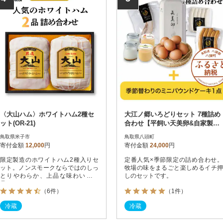
〈大山ハム〉ホワイトハム2種セ
大江ノ郷いろどりセット 7種詰め
ット(OR-21)
合わせ【平飼い天美卵&自家製燻
製&無添加スイーツ詰め合わせ】
鳥取県米子市
鳥取県八頭町
寄付金額
12,000
円
寄付金額
24,000
円
限定製造のホワイトハム2種入りセ
定番人気×季節限定の詰め合わせ。
ット。ノンスモークならではのしっ
牧場の味をまるごと楽しめるイチ押
とりやわらか、上品な味わいの逸
しのセットです。
品。
（6件）
（1件）
冷蔵
冷蔵