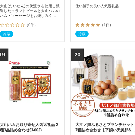
大山(だいせん)の伏流水を使用し醸
使い勝手の良い人気返礼品
造したクラフトビールと大山ハムの
ハム・ソーセージをお楽しみくださ
い
（0件）
（1件）
冷蔵
冷蔵
19
20
大山ハムお取り寄せ人気返礼品 2
大江ノ郷ふるさとブランチセット
種3品詰め合わせ(J-002)
7種詰め合わせ【平飼い天美卵&無