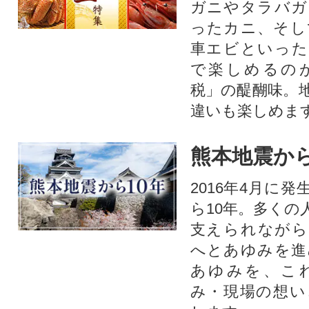
ガニやタラバガ
ったカニ、そし
車エビといった
で楽しめるの
税」の醍醐味。
違いも楽しめま
熊本地震から
2016年4月に
ら10年。多くの
支えられながら
へとあゆみを進
あゆみを、こ
み・現場の想い