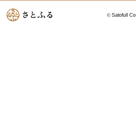
©
Satofull Co.