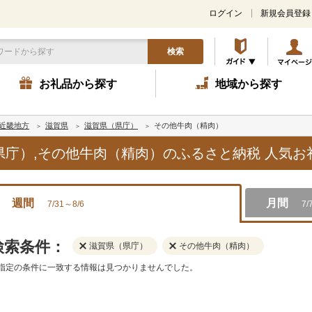
ログイン
新規会員登録
検索
お礼品から探す
地域から探す
近畿地方
滋賀県
滋賀県（県庁）
その他牛肉（精肉）
（県庁）,その他牛肉（精肉）のふるさと納税 人気
週間
月間
7/31～8/6
7/
検索条件：
滋賀県（県庁）
その他牛肉（精肉）
指定の条件に一致する情報は見つかりませんでした。