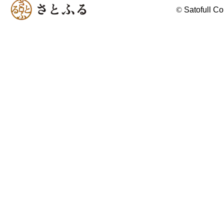
©
Satofull Co.