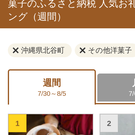
菓子のふるさと納税 人気お
ング（週間）
沖縄県北谷町
その他洋菓子
週間
7/30～8/5
7
1
2