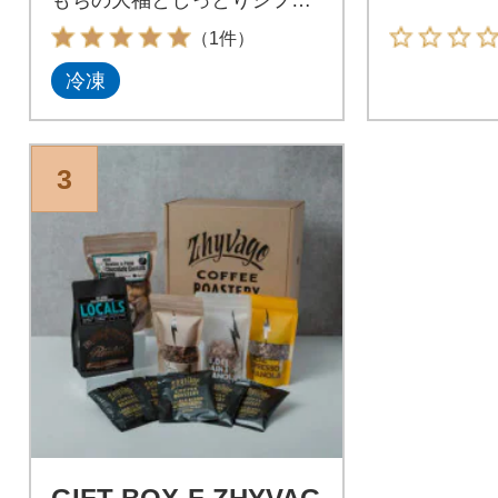
ンの入ったセット。
（1件）
冷凍
3