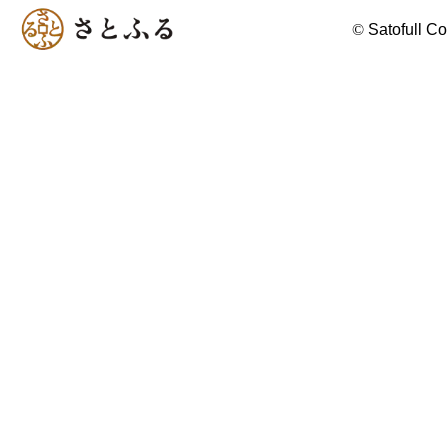
©
Satofull Co.