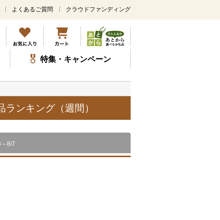
よくあるご質問
クラウドファンディング
メ
イ
ン
コ
ン
特集・キャンペーン
テ
ン
ツ
に
ス
礼品ランキング（週間）
キ
ッ
プ
8～8/7