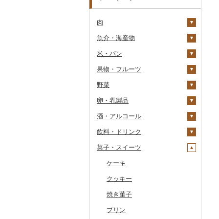
肉
魚介・海産物
牛肉（精肉）
米・パン
牛肉（加工品）
カニ
ステーキ
果物・フルーツ
豚肉（精肉）
エビ
米
すき焼き
ハンバーグ
ズワイガニ
野菜
豚肉（加工品）
いくら
雑穀
ぶどう・マスカット
しゃぶしゃぶ
もつ鍋
ステーキ
タラバガニ
甘エビ
精米
卵・乳製品
鶏肉
うに
餅
いちご
いも
焼肉
ローストビーフ
すき焼き
ハンバーグ
毛ガニ
ボタンエビ
無洗米
巨峰
酒・アルコール
鹿肉
明太子・たらこ
その他穀物加工品
りんご
トマト
卵
牛タン
ビーフジャーキー
しゃぶしゃぶ
もつ鍋
鶏肉（精肉）
かにしゃぶ
伊勢海老
玄米
ナガノパープル
じゃがいも
飲料・ドリンク
馬肉
その他魚卵
パン
もも
玉ねぎ
チーズ
ビール・発泡酒
和牛
その他牛肉（加工品）
焼肉
ハム
ハム・ソーセージ
その他カニ
その他エビ
明太子
金芽米
ピオーネ
さつまいも
フルーツトマト
菓子・スイーツ
羊肉・ラム肉（ジンギス
貝
メロン
ねぎ
ヨーグルト
日本酒
水・ミネラルウォーター
黒毛和牛
アグー豚
ソーセージ・ウインナ
唐揚げ
たらこ
数の子
ゆめぴりか
デラウェア
その他いも
ミニトマト
ビール
カン）
ー
うなぎ
さくらんぼ
とうもろこし
牛乳
焼酎
コーヒー・コーヒー豆
ケーキ
白老牛
その他豚肉（精肉）
中津からあげ
からすみ
帆立（ホタテ）
つや姫
シャインマスカット
その他トマト
発泡酒
純米大吟醸
鴨肉
ベーコン・サラミ
鮮魚
梨
根菜
バター
梅酒
茶
クッキー
仙台牛
水炊き
キャビア
鮑（アワビ）
コシヒカリ
その他ぶどう・マスカ
地ビール・クラフトビ
純米吟醸
芋焼酎
飲料
猪肉
その他豚肉（加工品）
ット
ール
イカ・タコ
マンゴー
アスパラガス
その他乳製品
泡盛
果汁飲料
焼き菓子
米沢牛
地鶏
その他魚卵
牡蠣（カキ）
鮭・サーモン
はえぬき
和梨
人参
大吟醸
麦焼酎
コーヒー豆
飲料
その他肉・加工品
海苔・海藻
みかん・柑橘
豆
ワイン
紅茶
プリン
山形牛
赤鶏さつま
あさり
マグロ
イカ
さがびより
洋梨・ラフランス
大根
吟醸
米焼酎
粉
茶葉・ティーバッグ
りんごジュース