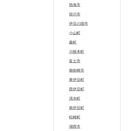
奥尻町
外ヶ浜町
北上市
女川町
鹿角市
戸沢村
三春町
笠間市
芳賀町
藤岡市
日高市
東庄町
多摩市
横須賀市
村上市
早川町
立科町
高山市
熱海市
網走市
つがる市
平泉町
気仙沼市
大仙市
舟形町
本宮市
行方市
野木町
邑楽町
蓮田市
館山市
稲城市
三浦市
妙高市
南部町
東御市
郡上市
掛川市
浦河町
弘前市
洋野町
美里町
八郎潟町
最上町
柳津町
結城市
板倉町
川越市
大網白里市
世田谷区
大磯町
聖籠町
昭和町
中野市
白川村
伊豆の国市
広尾町
鰺ヶ沢町
大船渡市
松島町
真室川町
鮫川村
城里町
嬬恋村
宮代町
一宮町
日の出町
箱根町
刈羽村
甲府市
豊丘村
御嵩町
小山町
中札内村
むつ市
山田町
大和町
寒河江市
福島市
水戸市
草津町
吉見町
佐倉市
板橋区
横浜市
湯沢町
甲州市
売木村
海津市
森町
滝川市
田舎館村
大槌町
大郷町
西川町
新地町
鉾田市
高崎市
東松山市
木更津市
渋谷区
茅ヶ崎市
新潟市
丹波山村
小諸市
関ケ原町
川根本町
比布町
青森県（県庁）
南三陸町
高畠町
葛尾村
桜川市
群馬県（県庁）
入間市
茂原市
千代田区
川崎市
木曽町
七宗町
富士市
鶴居村
三沢市
仙台市
山形市
三島町
石岡市
大泉町
志木市
野田市
新宿区
厚木市
箕輪町
笠松町
御前崎市
釧路市
西目屋村
大河原町
三川町
桑折町
茨城県（県庁）
長野原町
北本市
山武市
江東区
海老名市
駒ヶ根市
東白川村
東伊豆町
苫前町
角田市
大江町
矢吹町
坂東市
中之条町
桶川市
鴨川市
青梅市
相模原市
王滝村
土岐市
西伊豆町
当別町
涌谷町
米沢市
国見町
小美玉市
加須市
印西市
国立市
座間市
千曲市
岐阜県（県庁）
清水町
占冠村
東松島市
檜枝岐村
日立市
三郷市
神崎町
品川区
二宮町
辰野町
下呂市
南伊豆町
上士幌町
喜多方市
大子町
八潮市
船橋市
福生市
茅野市
多治見市
松崎町
平取町
南相馬市
鹿嶋市
越生町
千葉市
小平市
喬木村
垂井町
湖西市