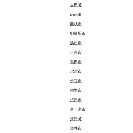
白糠町
鶴田町
滝沢市
名取市
藤里町
小国町
古殿町
常陸太田市
日光市
沼田市
上里町
横芝光町
小金井市
愛川町
新発田市
立山町
野々市市
勝山市
富士河口湖町
南箕輪村
関市
吉田町
釧路町
階上町
住田町
川崎町
湯沢市
南陽市
昭和村
つくばみらい市
小山市
桐生市
川口市
多古町
墨田区
山北町
加茂市
富山県（県庁）
能登町
福井県（県庁）
韮崎市
長野県（県庁）
瑞穂市
函南町
名寄市
深浦町
葛巻町
村田町
大館市
中山町
下郷町
下妻市
宇都宮市
吉岡町
飯能市
白子町
東久留米市
真鶴町
小千谷市
小矢部市
能美市
越前市
南アルプス市
上松町
飛騨市
藤枝市
美唄市
青森市
花巻市
栗原市
由利本荘市
庄内町
西郷村
茨城町
栃木県（県庁）
太田市
長瀞町
栄町
利島村
清川村
田上町
滑川市
津幡町
坂井市
市川三郷町
高山村
岐南町
御殿場市
厚岸町
田子町
岩泉町
富谷市
にかほ市
大石田町
二本松市
神栖市
那珂川町
高山村
羽生市
香取市
瑞穂町
開成町
五泉市
富山市
宝達志水町
あわら市
都留市
南木曽町
大野町
浜松市
南富良野町
新郷村
田野畑村
岩沼市
羽後町
川西町
猪苗代町
常総市
茂木町
みどり市
小鹿野町
習志野市
大島町
藤沢市
三条市
南砺市
金沢市
福井市
山梨県（県庁）
朝日村
山県市
伊東市
上富良野町
横浜町
盛岡市
七ヶ宿町
秋田県（県庁）
鶴岡市
川俣町
東海村
那須烏山市
千代田町
坂戸市
銚子市
府中市
神奈川県（県庁）
見附市
内灘町
大野市
道志村
長野市
羽島市
島田市
和寒町
野辺地町
遠野市
大崎市
秋田市
山形県（県庁）
郡山市
美浦村
矢板市
みなかみ町
鳩山町
君津市
国分寺市
鎌倉市
糸魚川市
かほく市
敦賀市
忍野村
根羽村
本巣市
沼津市
紋別市
佐井村
奥州市
塩竈市
男鹿市
金山町
西会津町
大洗町
さくら市
片品村
埼玉県（県庁）
旭市
東村山市
大和市
胎内市
小松市
おおい町
笛吹市
池田町
川辺町
伊豆市
乙部町
六戸町
雫石町
石巻市
美郷町
東根市
玉川村
河内町
足利市
富岡市
神川町
南房総市
中央区
伊勢原市
上越市
志賀町
永平寺町
中央市
須坂市
大垣市
裾野市
根室市
五所川原市
岩手県（県庁）
多賀城市
東成瀬村
飯豊町
いわき市
ひたちなか市
那須町
館林市
東秩父村
八街市
あきる野市
小田原市
阿賀野市
加賀市
北杜市
川上村
輪之内町
焼津市
三笠市
平川市
一関市
宮城県（県庁）
五城目町
鮭川村
南会津町
龍ケ崎市
鹿沼市
伊勢崎市
横瀬町
東金市
中野区
湯河原町
津南町
鳴沢村
信濃町
神戸町
富士宮市
東川町
蓬田村
久慈市
亘理町
北秋田市
大蔵村
田村市
守谷市
下野市
東吾妻町
三芳町
九十九里町
荒川区
秦野市
新潟県（県庁）
西桂町
南牧村
瑞浪市
河津町
厚真町
中泊町
西和賀町
蔵王町
八峰町
山辺町
磐梯町
常陸大宮市
益子町
前橋市
幸手市
いすみ市
北区
綾瀬市
柏崎市
身延町
伊那市
中津川市
袋井市