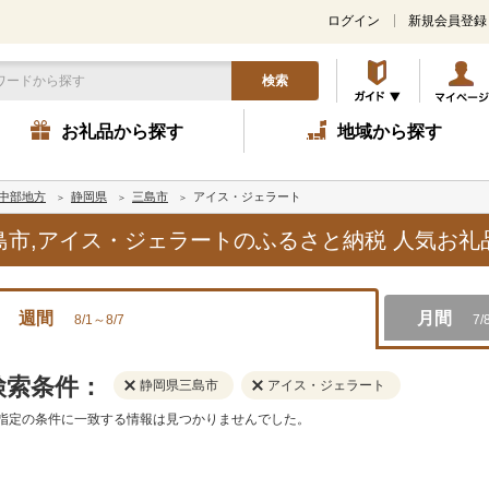
ログイン
新規会員登録
検索
お礼品から探す
地域から探す
中部地方
静岡県
三島市
アイス・ジェラート
三島市,アイス・ジェラートのふるさと納税 人気お
週間
月間
8/1～8/7
7/
検索条件：
静岡県三島市
アイス・ジェラート
指定の条件に一致する情報は見つかりませんでした。