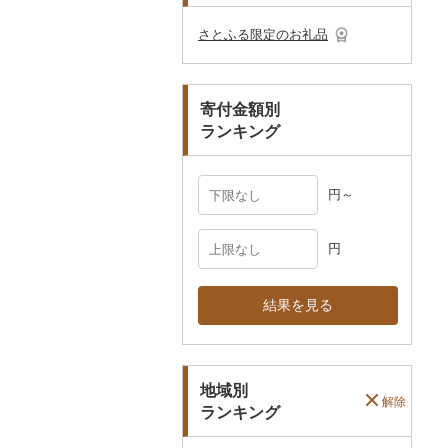
その他のゴルフプレー
ベビー用品
その他キッチン用品
ネクタイ・ベルト
その他陶器・漆器
民芸品
その他体験・チケット
券
その他食器
その他アクセサリー
さとふる限定のお礼品
ペット用品
マフラー・手袋
防災グッズ
その他服飾小物
寄付金額別
その他雑貨
ランキング
円～
円
結果を見る
地域別
解除
ランキング