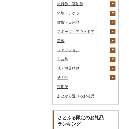
旅行券・宿泊券
パスタ
鍋
塩
季節・空調家電
シュウマイ
カレー
体験・チケット
ひやむぎ
ピザ
醤油
キッチン家電
旅行券
コロッケ
シチュー
肉
雑貨・日用品
そうめん
レトルト
味噌
照明器具
宿泊券
PayPay商品券
その他惣菜
魚
JTBふるさと旅行クー
ポン（Eメール発行）
スポーツ・アウトドア
その他麺
スープ
酢
パソコン・周辺機器
食事券
家具・インテリア
その他鍋
JTBふるさと旅行券
美容
豆腐・納豆
だし
TV・オーディオ・カメラ
温泉・サウナ・スパ利用
寝具
ゴルフ
タンス
（紙券）
券
ファッション
漬物
食用油
美容・健康家電
タオル
釣り
スキンケア
豆腐
机・テーブル
布団
ゴルフボール
その他旅行券
水族館
工芸品
缶詰・瓶詰
はちみつ
カー用品
文房具・印鑑
サイクリング
シャンプー・リンス
鞄・バッグ
納豆
梅干
えごま油
椅子・チェア・ソファ
枕
泉州タオル
ゴルフクラブ
化粧水・乳液・美容液
動物園
花・観葉植物
乾物
ドレッシング
時計
食器
アウトドア・キャンプ
石鹸・ボディーソープ
洋服
織物
キムチ
肉
オリーブオイル
その他家具・インテリ
毛布
その他タオル
ボールペン
ゴルフウェア
洗顔
トートバッグ・ショル
釣り
ア
ダーバッグ
その他
燻製（スモーク）
その他調味料
その他家電
キッチン用品
その他スポーツ
入浴剤
和服
陶器・漆器
観葉植物・苗木
その他漬物
魚
ごま油
タオルケット
ノート・ファイル
グラス・カップ
その他ゴルフ
その他スキンケア
女性・レディース
本場奄美大島紬
ダイビング
キャリーバッグ・スー
定期便
おせち
日用品
アロマ
靴・履物
その他装飾品・工芸品
花
地域サービス
果物
その他食用油
みりん
その他寝具
印鑑
タンブラー
包丁
ウェア・ユニフォーム
男性・メンズ
その他織物
信楽焼
ツケース
スキーチケット・リフト
あとから選べるお礼品
その他加工品
楽器・器材
プロテイン
アクセサリー
盆栽・その他
その他
ジャム
ケチャップ
その他文房具
箸
フライパン
洗剤
その他スポーツ
子供・ベビー
靴・シューズ
唐津焼
数珠
胡蝶蘭
券
その他鞄・バッグ
本・CD・DVD
その他美容
その他服飾小物
その他缶詰・瓶詰
こしょう
スプーン・フォーク・
鍋
トイレットペーパー
その他洋服
スリッパ・下駄・草履
ペンダント・ネックレ
備前焼
工芸品
造花・プリザーブドフ
ゴルフプレー券
ナイフ
ス
ラワー
おもちゃ・ぬいぐるみ
その他調味料
まな板
ティッシュ
その他靴・履物
財布
美濃焼
播州そろばん
花火大会チケット
GDOふるさとゴルフ
さとふる限定のお礼品
皿・椀
ピアス・イヤリング
その他花
プレークーポン
ランキング
ご当地キャラクター
土鍋
その他日用品
ショール・ストール
村上木彫堆朱
美濃和紙
カタログギフト
弁当箱
真珠・パール