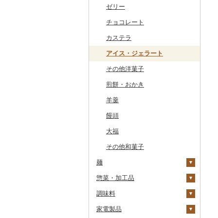
干物
すいか
きのこ
ウイスキー
その他飲料・ジュース
ゼリー
常陸牛
その他鶏肉
しじみ
イワシ
タコ
海苔
あきたこまち
みかん
自然薯
その他日本酒
黒糖焼酎
白ワイン
ドリップ
静岡茶
みかんジュース（オレ
飲料
ンジジュース）
その他魚介・加工品
キウイ
その他野菜
リキュール・洋酒
チョコレート
上州牛
サザエ
カツオ
わかめ
ししゃも
ひとめぼれ
レモン
レンコン
しいたけ
その他焼酎
赤ワイン
足柄茶
茶葉・ティーバッグ
野菜ジュース
その他果汁飲料
柿（カキ）
甘酒
カステラ
飛騨牛
はまぐり
金目鯛
ひじき
その他干物
しらす・ちりめん
ミルキークィーン
不知火・デコポン
にんにく・生姜
松茸
山菜
シャンパン・スパーク
知覧茶
炭酸飲料
リングワイン
ドライフルーツ
ノンアルコール
アイス・ジェラート
近江牛
その他貝
クエ
その他海苔・海藻
かまぼこ・練り製品
ななつぼし
せとか
その他根菜
その他きのこ
かぼちゃ
八女茶
豆乳
その他ワイン
その他果物
その他酒
その他洋菓子
神戸牛・神戸ビーフ
くじら
その他魚介・加工品
その他米
文旦
干し柿
茄子
その他茶
その他飲料・ジュース
煎餅・おかき
但馬牛
サバ
まどんな
干し芋
びわ
レタス
羊羹
土佐あかうし
さんま
ポンカン
その他ドライフルーツ
ブルーベリー
その他野菜
饅頭
佐賀牛
鯛
その他柑橘
パイナップル
大福
長崎和牛
のどぐろ
栗
その他和菓子
あか牛
ふぐ
その他果物
麺
宮崎牛
ブリ
惣菜・加工品
ラーメン
その他牛肉（精肉）
ほっけ
調味料
うどん
惣菜
その他鮮魚
家電製品
そば
カレー・シチュー
砂糖
餃子