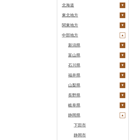
北海道
東北地方
安平町
関東地方
八雲町
青森県
中部地方
鹿部町
岩手県
茨城県
十和田市
江差町
宮城県
栃木県
新潟県
大鰐町
宮古市
土浦市
白老町
秋田県
群馬県
富山県
南部町
軽米町
柴田町
取手市
那須塩原市
十日町市
せたな町
山形県
埼玉県
石川県
五戸町
岩手町
色麻町
大潟村
つくば市
市貝町
榛東村
弥彦村
射水市
旭川市
福島県
千葉県
福井県
藤崎町
矢巾町
丸森町
横手市
村山市
稲敷市
塩谷町
下仁田町
春日部市
阿賀町
氷見市
羽咋市
森町
東京都
山梨県
六ヶ所村
釜石市
大衡村
能代市
尾花沢市
天栄村
潮来市
上三川町
玉村町
蕨市
勝浦市
出雲崎町
朝日町
七尾市
美浜町
稚内市
神奈川県
長野県
東北町
野田村
加美町
小坂町
上山市
広野町
五霞町
佐野市
安中市
戸田市
袖ケ浦市
八王子市
魚沼市
高岡市
白山市
小浜市
富士吉田市
標津町
岐阜県
三戸町
普代村
利府町
仙北市
河北町
鏡石町
北茨城市
真岡市
川場村
毛呂山町
我孫子市
日野市
南足柄市
佐渡市
魚津市
穴水町
越前町
甲斐市
高森町
清里町
静岡県
東通村
一戸町
白石市
井川町
酒田市
須賀川市
境町
高根沢町
昭和村
久喜市
長柄町
昭島市
松田町
燕市
砺波市
輪島市
若狭町
山梨市
御代田町
養老町
北斗市
黒石市
陸前高田市
登米市
潟上市
新庄市
小野町
かすみがうら市
大田原市
甘楽町
ふじみ野市
芝山町
武蔵村山市
大井町
南魚沼市
入善町
中能登町
鯖江市
富士川町
飯田市
八百津町
下田市
留萌市
おいらせ町
紫波町
山元町
三種町
長井市
棚倉町
牛久市
栃木市
明和町
川島町
八千代市
葛飾区
中井町
関川村
黒部市
石川県（県庁）
高浜町
大月市
青木村
池田町
静岡市