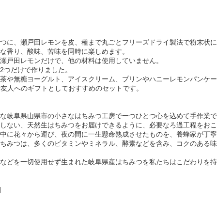
つに、瀬戸田レモンを皮、種まで丸ごとフリーズドライ製法で粉末状に
な香り、酸味、苦味を同時に楽しめます。
瀬戸田レモンだけで、他の材料は使用していません。
2つだけで作りました。
茶や無糖ヨーグルト、アイスクリーム、プリンやハニーレモンパンケー
ご友人へのギフトとしておすすめのセットです。
な岐阜県山県市の小さなはちみつ工房で一つひとつ心を込めて手作業で
しない、天然生はちみつをお届けできるように、必要なろ過工程をおこ
中に花々から運び、夜の間に一生懸命熟成させたものを、養蜂家が丁寧
ちみつは、多くのビタミンやミネラル、酵素などを含み、コクのある味
などを一切使用せず生まれた岐阜県産はちみつを私たちはこだわりを持
]