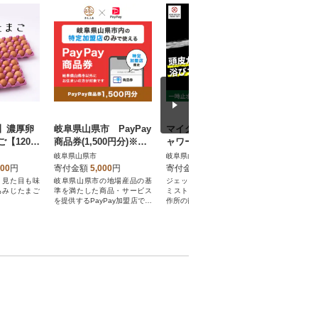
】濃厚卵
岐阜県山県市 PayPay
マイクロナノバブル シ
ikususu
【120個
商品券(1,500円分)※地
ャワーヘッド バブリー
テーブル I
域内の一部の加盟店の
ミスティシャワー3.0
台
岐阜県山県市
岐阜県山県市
岐阜県山県
みで利用可
ホワイト SH24W-SN
000
円
寄付金額
5,000
円
寄付金額
22,000
円
寄付金額
節水
、見た目も味
岐阜県山県市の地場産品の基
ジェット水流で頭皮ケア!更に
アルダー無
もみじたまご
準を満たした商品・サービス
ミスト水流も使える水生活製
イドテーブ
を提供するPayPay加盟店での
作所の節水型 ナノバブル シャ
お支払いにご利用いただけま
ワーヘッド
す。岐阜県山県市在住の方はP
ayPay商品券を受け取れませ
んのでご注意ください。