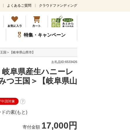
よくあるご質問
クラウドファンディング
メ
イ
ン
コ
ン
特集・キャンペーン
テ
ン
ツ
つ王国＞【岐阜県山県市】
に
ス
お礼品ID:6533426
キ
送】岐阜県産生ハニーレ
ッ
プ
みつ王国＞【岐阜県山
プ申請対象
ドの素(もと)
17,000円
寄付金額