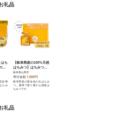
お礼品
】はち
【岐阜県産の100%天然
の生
はちみつ】はちみつ王
国の「日本のはちみつ
岐阜県山県市
金」
寄付金額
7,000
円
直送!香
岐阜県産の黄金色の生はちみ
はちみ
つ。濃厚で香り豊かな国産は
ちみつです。
お礼品