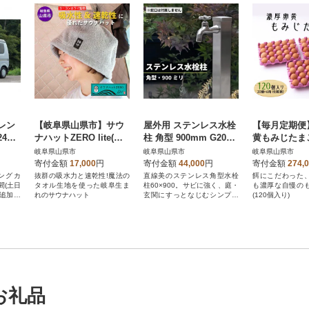
レン
【岐阜県山県市】サウ
屋外用 ステンレス水栓
【毎月定期便
4時
ナハットZERO lite(ミ
柱 角型 900mm G206-
黄もみじたまご
ント)
S60K(蛇口別売)シンプ
入り】全12回
岐阜県山県市
岐阜県山県市
岐阜県山県市
ルモダンな立水栓
寄付金額
17,000
円
寄付金額
44,000
円
寄付金額
274,
ングカ
抜群の吸水力と速乾性!魔法の
直線美のステンレス角型水栓
餌にこだわった
間(土日
タオル生地を使った岐阜生ま
柱60×900。サビに強く、庭・
も濃厚な自慢の
追加費
れのサウナハット
玄関にすっとなじむシンプル
(120個入り)
デザインです。
お礼品