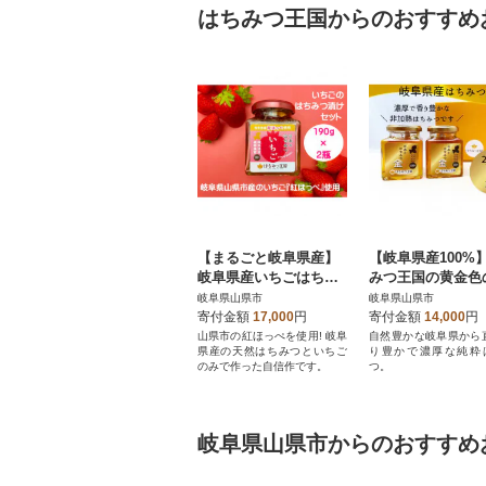
はちみつ王国からのおすすめ
【まるごと岐阜県産】
【岐阜県産100%
岐阜県産いちごはちみ
みつ王国の黄金色
つ漬けセット 190g×2
はちみつセット
岐阜県山県市
岐阜県山県市
瓶<はちみつ王国>【岐
寄付金額
17,000
円
寄付金額
14,000
円
阜県山県市】
山県市の紅ほっぺを使用! 岐阜
自然豊かな岐阜県から
県産の天然はちみつといちご
り豊かで濃厚な純粋
のみで作った自信作です。
つ。
岐阜県山県市からのおすすめ