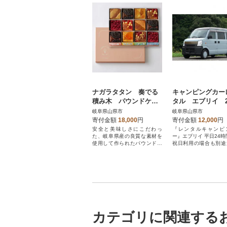
ナガラタタン 奏でる
キャンピングカー
積み木 パウンドケー
タル エブリイ 2
キ12個詰め合わせ
間
岐阜県山県市
岐阜県山県市
寄付金額
18,000
円
寄付金額
12,000
円
安全と美味しさにこだわっ
『レンタルキャンピ
た、岐阜県産の良質な素材を
ー』エブリイ 平日24時
使用して作られたパウンドケ
祝日利用の場合も別途
ーキをお楽しみください。
用で対応可能)
カテゴリに関連する