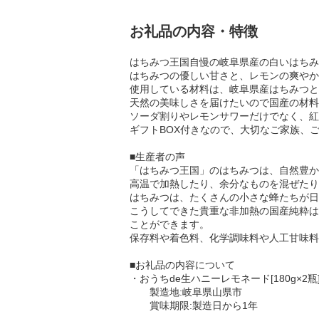
お礼品の内容・特徴
はちみつ王国自慢の岐阜県産の白いはちみ
はちみつの優しい甘さと、レモンの爽やか
使用している材料は、岐阜県産はちみつと
天然の美味しさを届けたいので国産の材料
ソーダ割りやレモンサワーだけでなく、紅
ギフトBOX付きなので、大切なご家族、
■生産者の声
「はちみつ王国」のはちみつは、自然豊か
高温で加熱したり、余分なものを混ぜたり
はちみつは、たくさんの小さな蜂たちが日
こうしてできた貴重な非加熱の国産純粋は
ことができます。
保存料や着色料、化学調味料や人工甘味料
■お礼品の内容について
・おうちde生ハニーレモネード[180g×2瓶
製造地:岐阜県山県市
賞味期限:製造日から1年