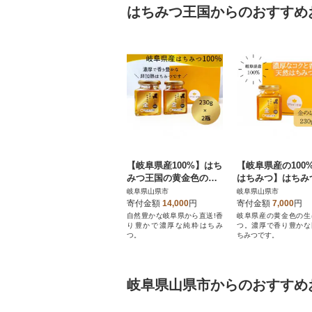
はちみつ王国からのおすすめ
【岐阜県産100%】はち
【岐阜県産の100
みつ王国の黄金色の生
はちみつ】はちみ
はちみつセット
国の「日本のはち
岐阜県山県市
岐阜県山県市
金」
寄付金額
14,000
円
寄付金額
7,000
円
自然豊かな岐阜県から直送!香
岐阜県産の黄金色の生
り豊かで濃厚な純粋はちみ
つ。濃厚で香り豊かな
つ。
ちみつです。
岐阜県山県市からのおすすめ