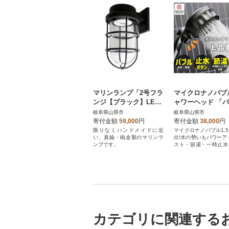
マリンランプ「2号フラ
マイクロナノバブ
ンジ【ブラック】LED
ャワーヘッド 「
付」
ーミスティシャワー
岐阜県山県市
岐阜県山県市
(マットブラック)
寄付金額
59,000
円
寄付金額
38,000
円
プ有」
限りなくハンドメイドに近
マイクロナノバブル1.
い、真鍮・砲金製のマリンラ
出!水の勢いもパワーア
ンプです。
スト・節湯・一時止水
シャワーヘッド
カテゴリに関連する