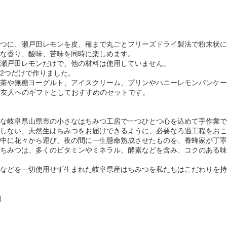
つに、瀬戸田レモンを皮、種まで丸ごとフリーズドライ製法で粉末状に
な香り、酸味、苦味を同時に楽しめます。
瀬戸田レモンだけで、他の材料は使用していません。
2つだけで作りました。
茶や無糖ヨーグルト、アイスクリーム、プリンやハニーレモンパンケー
ご友人へのギフトとしておすすめのセットです。
な岐阜県山県市の小さなはちみつ工房で一つひとつ心を込めて手作業で
しない、天然生はちみつをお届けできるように、必要なろ過工程をおこ
中に花々から運び、夜の間に一生懸命熟成させたものを、養蜂家が丁寧
ちみつは、多くのビタミンやミネラル、酵素などを含み、コクのある味
などを一切使用せず生まれた岐阜県産はちみつを私たちはこだわりを持
]