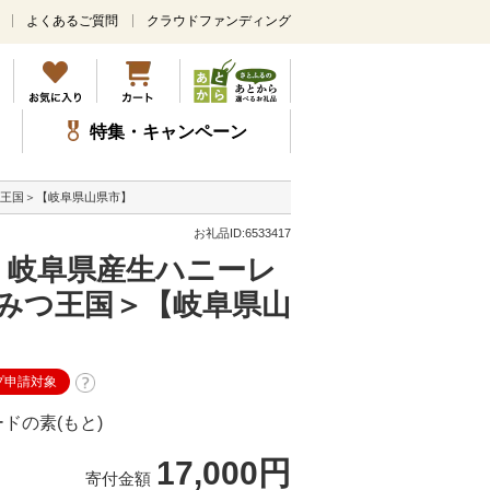
よくあるご質問
クラウドファンディング
メ
イ
ン
コ
ン
特集・キャンペーン
テ
ン
ツ
つ王国＞【岐阜県山県市】
に
ス
お礼品ID:6533417
キ
送】岐阜県産生ハニーレ
ッ
プ
みつ王国＞【岐阜県山
プ申請対象
ドの素(もと)
17,000円
寄付金額