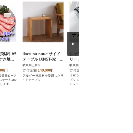
 飛騨牛A5
ikususu nuuc サイド
シャワーヘッド「バブ
スプリン
すき焼き1
テーブル IXNST-02 1
リーミスティ2.0」+
シルバー 
80g5枚
台
「バブリーキッチンミ
水栓柱 
岐阜県山県市
岐阜県山県市
岐阜県山県
スト」(クロム)SH23M+
水や洗車
000
円
寄付金額
140,000
円
寄付金額
40,000
円
寄付金額
SV24M
A5等級ロース
アルダー無垢材を使用したサ
浴室でもキッチンでもナノバ
吐水口360
ステーキ180
イドテーブル
ブル!シャワーヘッドとキッチ
まない!散
たします。
ンシャワーのセット。高級感
パクト水栓
のあるメタル調。
要で外構す