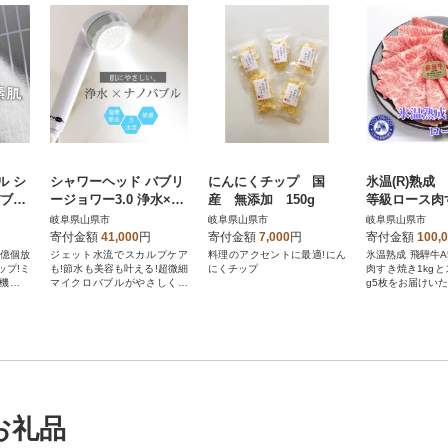
ル シ
シャワーヘッド バブリ
にんにくチップ 国
氷温(R)熟成
バブリ
ージョワー3.0 浄水×ナ
産 無添加 150g
等級ロース肉
2.0
ノバブル 塩素除去 ミス
kgとステーキ1
岐阜県山県市
岐阜県山県市
岐阜県山県市
ストッ
ト ジェット水流 JS24
寄付金額
41,000
円
寄付金額
7,000
円
寄付金額
100,
W
5億個放
ジェット水流でスカルプケア
料理のアクセントに最適!にん
氷温熟成 飛騨牛
ップ!ミ
も!節水も美容も叶える!超微細
にくチップ
肉すき焼き1kgと
機能付
マイクロバブルがやさしく洗
g5枚をお届けい
浄&保湿ケア。
お礼品