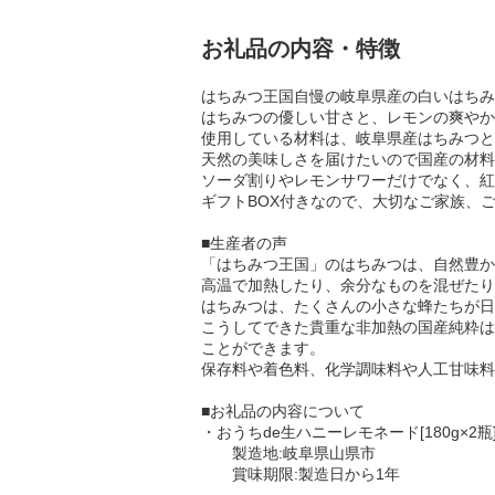
お礼品の内容・特徴
はちみつ王国自慢の岐阜県産の白いはちみ
はちみつの優しい甘さと、レモンの爽やか
使用している材料は、岐阜県産はちみつと
天然の美味しさを届けたいので国産の材料
ソーダ割りやレモンサワーだけでなく、紅
ギフトBOX付きなので、大切なご家族、
■生産者の声
「はちみつ王国」のはちみつは、自然豊か
高温で加熱したり、余分なものを混ぜたり
はちみつは、たくさんの小さな蜂たちが日
こうしてできた貴重な非加熱の国産純粋は
ことができます。
保存料や着色料、化学調味料や人工甘味料
■お礼品の内容について
・おうちde生ハニーレモネード[180g×2瓶
製造地:岐阜県山県市
賞味期限:製造日から1年