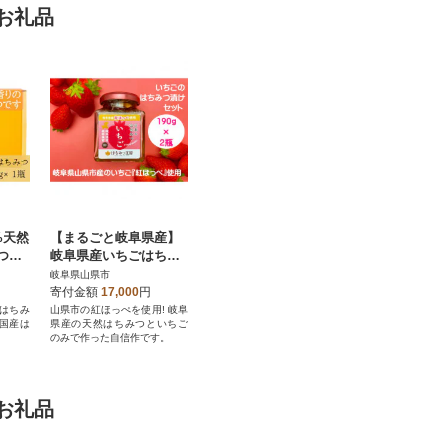
お礼品
%天然
【まるごと岐阜県産】
つ王
岐阜県産いちごはちみ
みつ
つ漬けセット 190g×2
岐阜県山県市
瓶<はちみつ王国>【岐
寄付金額
17,000
円
阜県山県市】
はちみ
山県市の紅ほっぺを使用! 岐阜
国産は
県産の天然はちみつといちご
のみで作った自信作です。
お礼品