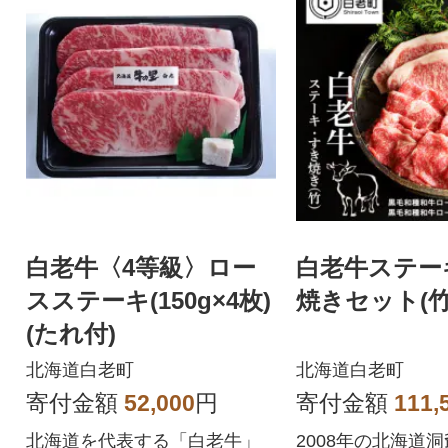
白老牛〈4等級〉ロー
白老牛ステー
スステーキ(150g×4枚)
焼きセット(竹
(たれ付)
北海道白老町
北海道白老町
寄付金額
52,000
円
寄付金額
111,
北海道を代表する「白老牛」
2008年の北海道