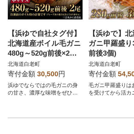
【浜ゆで自社タグ付】
【浜ゆで】北
北海道産ボイル毛ガニ
ガニ甲羅盛り3個
480g～520g前後×2尾
前後3個)
冷凍
北海道白老町
北海道白老町
寄付金額
30,500
円
寄付金額
54,5
浜ゆでならではの毛ガニの身
毛ガニ甲羅盛りは
の甘さ、濃厚な味噌をぜひ味
を受けてから活カ
わってください。
丁寧に殻をむき作
す。