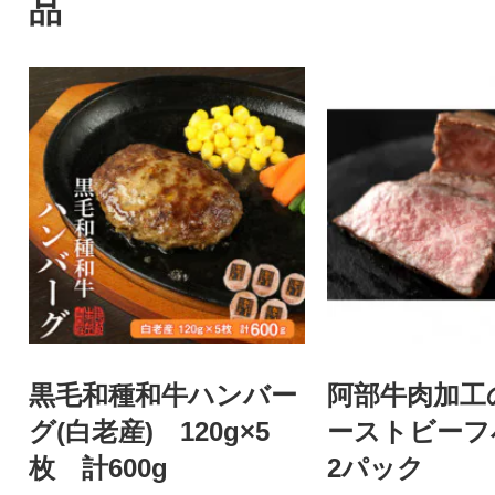
品
黒毛和種和牛ハンバー
阿部牛肉加工
グ(白老産) 120g×5
ーストビー
枚 計600g
2パック