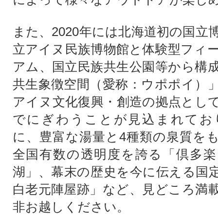
また、2020年には北海道初の国立
立アイヌ民族博物館と体験型フィ
アム、国立民族共生公園等から構
共生象徴空間（愛称：ウポポイ）
アイヌ文化復興・創造の拠点とし
でにぎわうことが見込まれてお
に、豊富な湯量と4種類の泉質を
全国有数の透明度を誇る「倶多楽
湖」、幕末の歴史を今に伝える国
白老元陣屋跡」など、見どころ満
非お越しください。