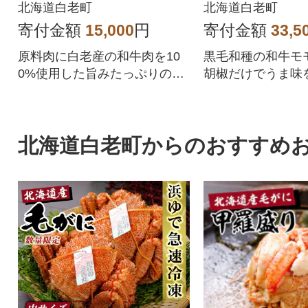
北海道白老町
北海道白老町
寄付金額
15,000
円
寄付金額
33,5
原料肉に白老産の和牛肉を10
黒毛和種の和牛モ
0%使用した旨みたっぷりのハ
胡椒だけでうま味
ンバーグです。
し、しっとりとし
仕上げました。
北海道白老町からのおすすめ