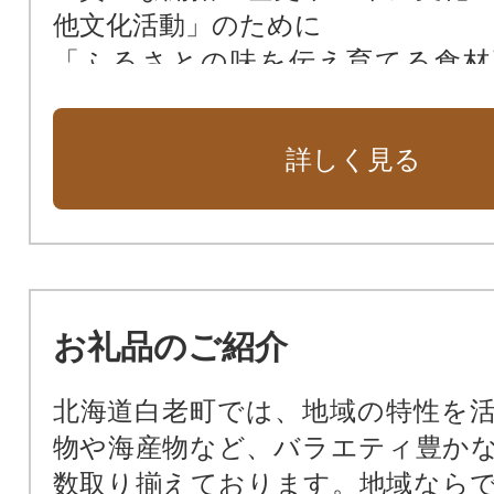
他文化活動」のために
「ふるさとの味を伝え育てる食材
（一次産業の育成）、地域産業の
に
詳しく見る
「元気な町民活動・協働のまちづ
に
「誰もがキラキラと安心して暮らせ
老い)づくり」のために
「いつまでも残したい、ふるさと
お礼品のご紹介
りの保全、住みよい環境づくり」の
北海道白老町では、地域の特性を
物や海産物など、バラエティ豊か
数取り揃えております。地域なら