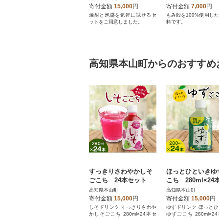
ト)20kg入り1箱
寄付金額
15,000
円
寄付金額
7,000
円
焼酎と泡盛を気軽に試せるセ
もみ殻を100%使用し
ットをご用意しました。
料です。
高知県本山町からのおすすめ
すっきりさわやかしそ
ほっとひといきゆ
ごこち 24本セット
こち 280ml×24
ト
高知県本山町
高知県本山町
寄付金額
15,000
円
寄付金額
15,000
円
しそドリンク すっきりさわや
ゆずドリンク ほっと
かしそごこち 280ml×24本セ
ゆずごこち 280ml×2