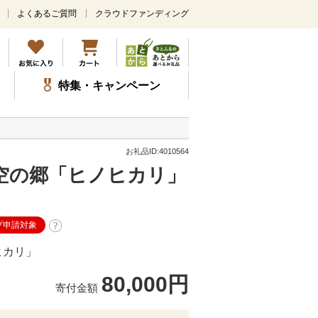
よくあるご質問
クラウドファンディング
メ
イ
ン
コ
ン
特集・キャンペーン
テ
ン
ツ
に
ス
お礼品ID:4010564
キ
空の郷「ヒノヒカリ」
ッ
プ
プ申請対象
ヒカリ」
80,000円
寄付金額