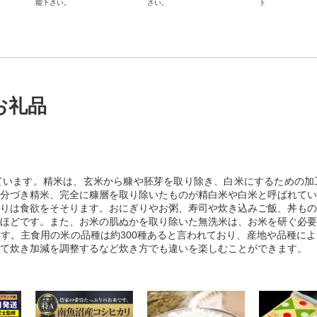
能下さい。
さい。
ト
お礼品
ています。精米は、玄米から糠や胚芽を取り除き、白米にするための加
分づき精米、完全に糠層を取り除いたものが精白米や白米と呼ばれてい
りは食欲をそそります。おにぎりやお粥、寿司や炊き込みご飯、丼もの
ほどです。また、お米の肌ぬかを取り除いた無洗米は、お米を研ぐ必要
す。主食用の米の品種は約300種あると言われており、産地や品種に
て炊き加減を調整するなど炊き方でも違いを楽しむことができます。