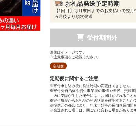
お礼品発送予定時期
【1回目】毎月末日までのお支払いで翌月
ヵ月後より順次発送
受付期間外
画像はイメージです。
※
注意事項
をご確認ください。
定期便
定期便に関するご注意
※寄付申し込み後に発送時期の変更はできません。
※寄付先自治体や提供事業者の事情や天候、交通事
送に支障が生じた場合には、お届けが遅れること
※寄付履歴からお礼品の発送状況を確認することが
※提供元の都合により、年末年始等の長期休業期間
※発送される曜日は、回ごとに変わる場合がありま