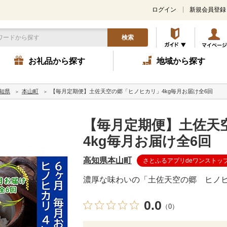
ログイン
新規会員登録
検索
お礼品から探す
地域から探す
知県
本山町
【毎月定期便】土佐天空の郷「ヒノヒカリ」4kg毎月お届け全6回
【毎月定期便】土佐天
4kg毎月お届け全6回
高知県本山町
さとふるアプリdeワンストッ
濃厚な味わいの「土佐天空の郷 ヒノ
0.0
（0）