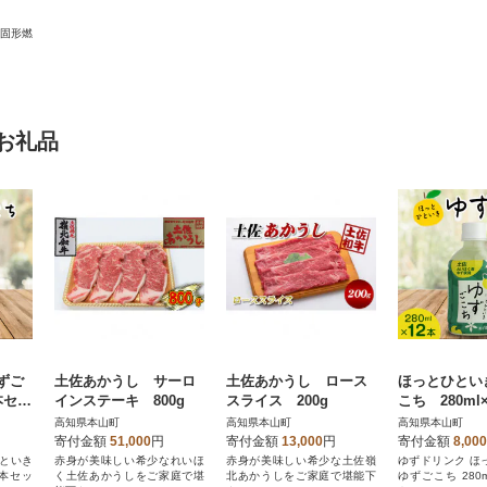
た固形燃
お礼品
ずご
土佐あかうし サーロ
土佐あかうし ロース
ほっとひとい
本セッ
インステーキ 800g
スライス 200g
こち 280ml
ト
高知県本山町
高知県本山町
高知県本山町
寄付金額
51,000
円
寄付金額
13,000
円
寄付金額
8,000
ひといき
赤身が美味しい希少なれいほ
赤身が美味しい希少な土佐嶺
ゆずドリンク ほ
4本セッ
く土佐あかうしをご家庭で堪
北あかうしをご家庭で堪能下
ゆずごこち 280m