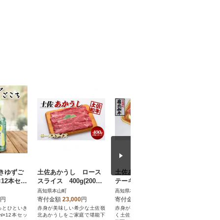
きゆずご
土佐あかうし ロース
土佐あかうし モモス
山奥の秘
×12本セッ
スライス 400g(200g×
テーキ 400g
れあいの
2パック)
泊まりペ
高知県本山町
高知県本山町
高知県本山
円
寄付金額
23,000
円
寄付金額
21,000
円
寄付金額
っとひといき
赤身が美味しい希少な土佐嶺
赤身が美味しい希少なれいほ
山奥の秘境
l×12本セッ
北あかうしをご家庭で堪能下
く土佐あかうしをご家庭で堪
の郷清流館