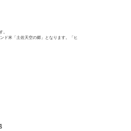
れた棚田で育てられたお米です。
ンド米「土佐天空の郷」となります。「ヒ
月連続でお届けいたします。
他