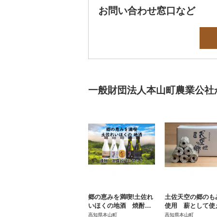
お問い合わせ窓口など
一般財団法人本山町農業公社
郷の恵みを満喫!土佐れ
土佐天空の郷のも
いほくの地酒 焼酎・
使用 薪として使
泡盛お試しセット
もみのひ(モミガ
高知県本山町
高知県本山町