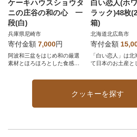
ケーキハウスショウタ
白い恋人(ホ
ニの庄谷の和の心 一
ラック)48枚(
段(白)
箱)
兵庫県尼崎市
北海道北広島市
寄付金額
7,000
円
寄付金額
15,0
阿波和三盆をはじめ和の厳選
「白い恋人」は北
素材とほろほろとした食感が
て日本のお土産と
アクセントの和風ソフトクッ
続けています。
キーの詰合せです。
クッキーを探す