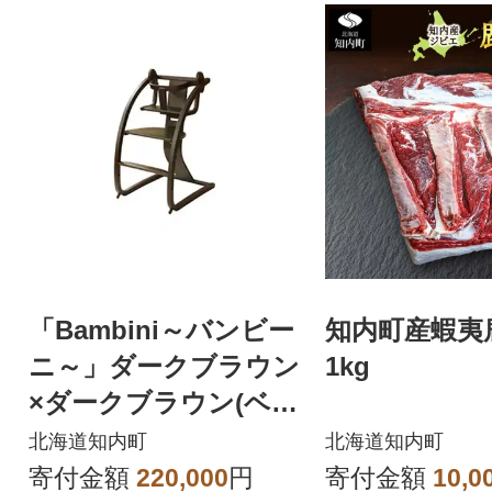
「Bambini～バンビー
知内町産蝦夷鹿
ニ～」ダークブラウン
1kg
×ダークブラウン(ベビ
ーセット付き)
北海道知内町
北海道知内町
寄付金額
220,000
円
寄付金額
10,0