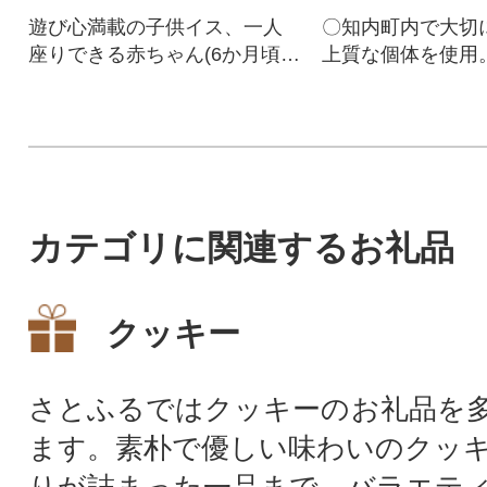
遊び心満載の子供イス、一人
〇知内町内で大切
座りできる赤ちゃん(6か月頃~)
上質な個体を使用
はベビーセットを付けて。高
く、ジビエ初心者
さを調節すると大人まで使え
すく、ステーキ、
ます。
カレー、ハンバー
しゃぶなど幅広く
す。
カテゴリに関連するお礼品
クッキー
さとふるではクッキーのお礼品を
ます。素朴で優しい味わいのクッ
りが詰まった一品まで、バラエテ