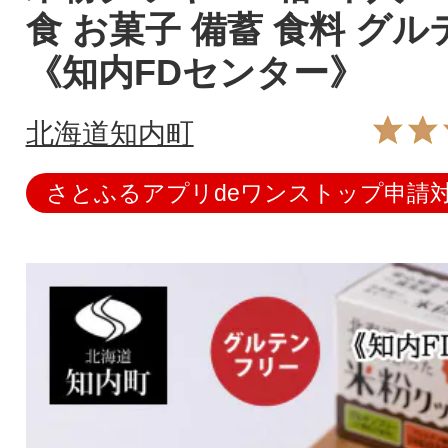
食 お菓子 備蓄 食料 グ
《知内FDセンター》
北海道知内町
さとふるアプリdeワンストップ申請