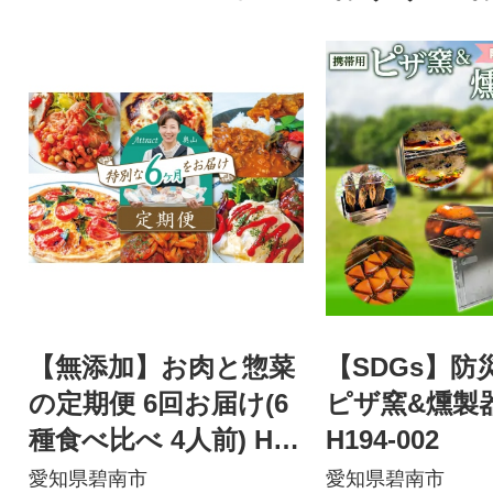
【無添加】お肉と惣菜
【SDGs】防
の定期便 6回お届け(6
ピザ窯&燻製
種食べ比べ 4人前) H08
H194-002
0-057
愛知県碧南市
愛知県碧南市