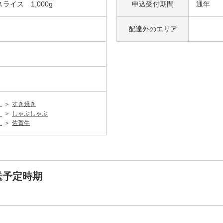
イス 1,000g
申込受付期間
通年
配達外の
エリア
）
すき焼き
）
しゃぶしゃぶ
）
佐賀牛
送予定時期