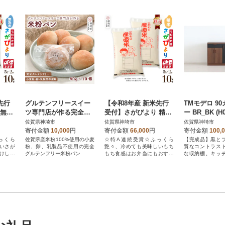
先行
グルテンフリースイー
【令和8年産 新米先行
TMモデロ 9
 無洗
ツ専門店が作る完全グ
受付】さがびより 精米
ー BR_BK (H0
定期
ルテンフリーの米粉パ
5kg×2【3ヶ月定期便】
佐賀県神埼市
佐賀県神埼市
佐賀県神埼市
)
ン(H053287)
農園(H061D79)
寄付金額
10,000
円
寄付金額
66,000
円
寄付金額
100,
っくら
佐賀県産米粉100%使用の小麦
☆特A連続受賞☆ふっくら
【完成品】黒と
いさが
粉、卵、乳製品不使用の完全
艶々、冷めても美味しいもち
質なコントラス
けしま
グルテンフリー米粉パン
もち食感はお弁当にもおすす
な収納棚。キッ
め!
んリビングでも
ーとしてご使用
す。