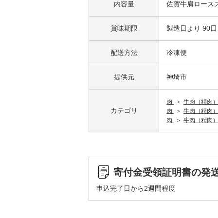
内容量
佐賀牛肩ローススラ
賞味期限
製造日より 90日
配送方法
冷凍便
提供元
神埼市
肉
牛肉（精肉
カテゴリ
肉
牛肉（精肉
肉
牛肉（精肉
寄付金受領証明書の発
申込完了日から2週間程度