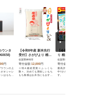
0カウンタ
【令和8年産 新米先行
【令和7年産】さがびよ
【A4～
60658)
受付】さがびより 精米
り 精米 10kg(H015224)
ロインステ
5kg 農園(H061D29)
50g×2枚)(
佐賀県神埼市
佐賀県神埼市
佐賀県神埼
000
円
寄付金額
12,000
円
寄付金額
19,000
円
寄付金額
ブラウンの上
☆特A連続受賞☆ふっくら
最高評価「特A」を連続受賞
艶さし、プ
トがオシャレ
艶々、冷めても美味しいもち
中!!さがびより10kg(5kg×2)で
の上質な黒
チンはもちろ
もち食感はお弁当にもおすす
す。
をお届け致
収納カウンタ
め!
いただけま