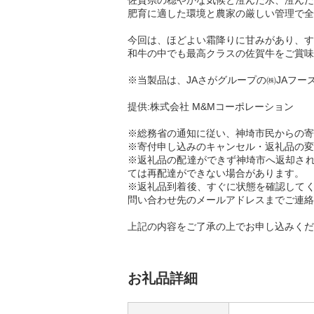
佐賀県の穏やかな気候と澄んだ水、澄んだ
肥育に適した環境と農家の厳しい管理で全
今回は、ほどよい霜降りに甘みがあり、す
和牛の中でも最高クラスの佐賀牛をご賞味
※当製品は、JAさがグループの㈱JAフーズ
提供:株式会社 M&Mコーポレーション
※総務省の通知に従い、神埼市民からの寄
※寄付申し込みのキャンセル・返礼品の変
※返礼品の配達ができず神埼市へ返却され
ては再配達ができない場合があります。
※返礼品到着後、すぐに状態を確認してく
問い合わせ先のメールアドレスまでご連絡
上記の内容をご了承の上でお申し込みくだ
お礼品詳細