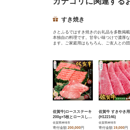
カテゴリに関連する
すき焼き
さとふるではすき焼きのお礼品を多数掲載
本独自の料理です。甘辛い味つけで濃厚な
ます。ご家庭用はもちろん、ご友人との団
佐賀牛)ロースステーキ
佐賀牛 すきやき用4
200g×5枚とロースしゃ
(H122146)
ぶ・すき焼用500g×2セ
佐賀県神埼市
佐賀県神埼市
ット (H040101)
寄付金額
200,000
円
寄付金額
19,000
円