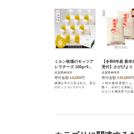
ミルン牧場のモッツア
【令和8年産 新米
レラチーズ 100g×9個
受付】さがびより
(H102148)
米 5kg×2【6ヶ月
佐賀県神埼市
佐賀県神埼市
便】農園(H061D86
寄付金額
14,000
円
寄付金額
135,000
円
健康な牛から生まれた、安心
☆特A連続受賞☆ふ
のモッツァレラチーズ
艶々、冷めても美味し
びよりを無洗米でお届
す!