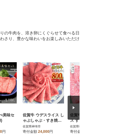
りの牛肉を、溶き卵にくぐらせて食べる日
わさり、豊かな味わいをお楽しみいただけ
べ美味セ
佐賀牛 ウデスライス し
佐賀牛 肩ローススライ
佐賀牛ヒ
)
ゃぶしゃぶ・すき焼き
ス すき焼き用 900g(45
g×5枚
用 800g 【A4~A5ラン
0g×2)(H085215)
ーススライス
佐賀県神埼市
佐賀県神埼市
佐賀県神埼
ク】(H085111)
112)
00
円
寄付金額
24,000
円
寄付金額
27,000
円
寄付金額