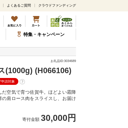
よくあるご質問
クラウドファンディング
メ
イ
ン
コ
ン
特集・キャンペーン
テ
ン
ツ
に
ス
お礼品ID:3034689
キ
00g) (H066106)
ッ
プ
プ申請対象
んだ空気で育つ佐賀牛。ほどよい霜降
群の肩ロース肉をスライスし、お届け
30,000円
寄付金額