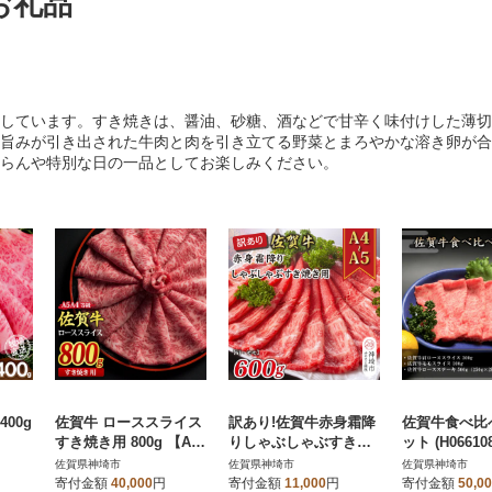
お礼品
しています。すき焼きは、醤油、砂糖、酒などで甘辛く味付けした薄切
旨みが引き出された牛肉と肉を引き立てる野菜とまろやかな溶き卵が合
らんや特別な日の一品としてお楽しみください。
00g
佐賀牛 ローススライス
訳あり!佐賀牛赤身霜降
佐賀牛食べ比
すき焼き用 800g 【A4
りしゃぶしゃぶすき焼
ット (H066108
~A5ランク 国産黒毛和
き用(肩・モモ)600g(H1
佐賀県神埼市
佐賀県神埼市
佐賀県神埼市
牛】(H085115)
12137)
寄付金額
40,000
円
寄付金額
11,000
円
寄付金額
50,0