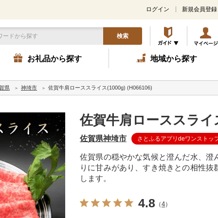
ログイン
新規会員登録
検索
お礼品から探す
地域から探す
賀県
神埼市
佐賀牛肩ローススライス(1000g) (H066106)
佐賀牛肩ローススライス(10
佐賀県神埼市
さとふるアプリdeワンストッ
佐賀県の穏やかな気候と澄んだ水、澄
りに甘みがあり、すき焼きとの相性抜
します。
4.8
（
4
）