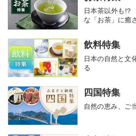
日本茶以外も!?
な「お茶」に癒
飲料特集
日本の自然と文
る
四国特集
自然の恵み、ご