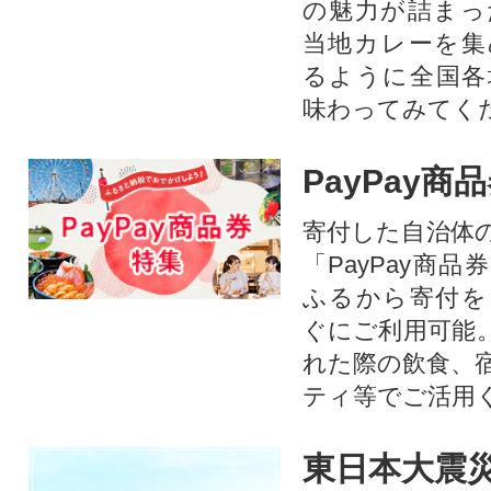
の魅力が詰まっ
当地カレーを集
るように全国各
味わってみてく
PayPay商
寄付した自治体
「PayPay商
ふるから寄付を
ぐにご利用可能
れた際の飲食、
ティ等でご活用
東日本大震災