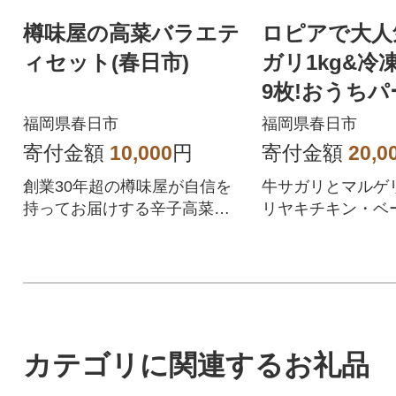
樽味屋の高菜バラエテ
ロピアで大人
ィセット(春日市)
ガリ1kg&冷
9枚!おうち
ット♪【複数
福岡県春日市
福岡県春日市
送】
寄付金額
10,000
円
寄付金額
20,0
創業30年超の樽味屋が自信を
牛サガリとマルゲ
持ってお届けする辛子高菜で
リヤキチキン・ベ
す。
トの3種の冷凍ピ
大満足セット!
カテゴリに関連するお礼品