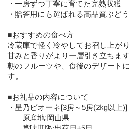
・一房ずつ丁寧に育てた完熟収穫
・贈答用にも選ばれる高品質ぶど
■おすすめの食べ方
冷蔵庫で軽く冷やしてお召し上が
甘みと香りがより一層引き立ちま
朝のフルーツや、食後のデザート
す。
■お礼品の内容について
・星乃ピオーネ[3房～5房(2kg以上)]
原産地:岡山県
賞味期限:出荷日+5日