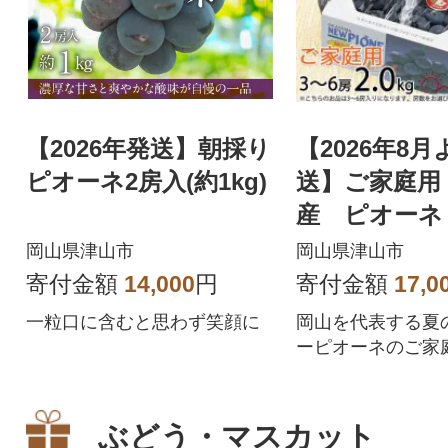
【2026年発送】朝採り
【2026年8
ピオーネ2房入(約1kg)
送】ご家庭用
産 ピオーネ 
～6房)
岡山県津山市
岡山県津山市
寄付金額
14,000
円
寄付金額
17,0
一粒口に含むと思わず笑顔に
岡山を代表する夏
ーピオーネのご家
ぶどう・マスカット