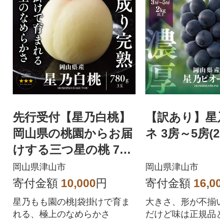
先行受付【星乃白桃】
【訳あり】星
岡山県の桃園からお届
ネ 3房～5房(2
けする三つ星の桃 780
g (3玉)
岡山県津山市
岡山県津山市
寄付金額
10,000
円
寄付金額
16,0
星乃もも園の桃|袋掛けで育ま
大きさ、形が不揃
れる、極上のなめらかさ
だけど味は正規品