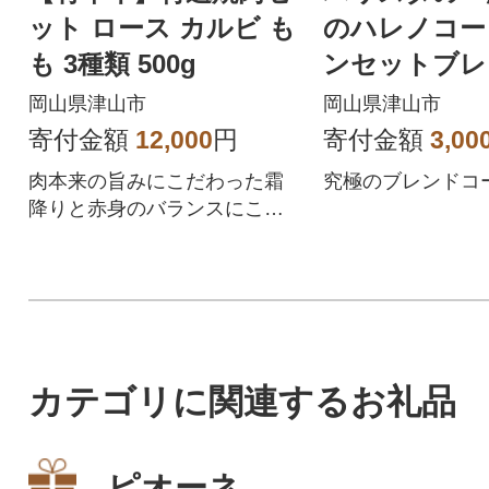
ット ロース カルビ も
のハレノコー
も 3種類 500g
ンセットブレ
煎り) 粉 100g
岡山県津山市
岡山県津山市
寄付金額
12,000
円
寄付金額
3,00
肉本来の旨みにこだわった霜
究極のブレンドコ
降りと赤身のバランスにこだ
わったロース カルビ もも焼肉
セット
カテゴリに関連するお礼品
ピオーネ