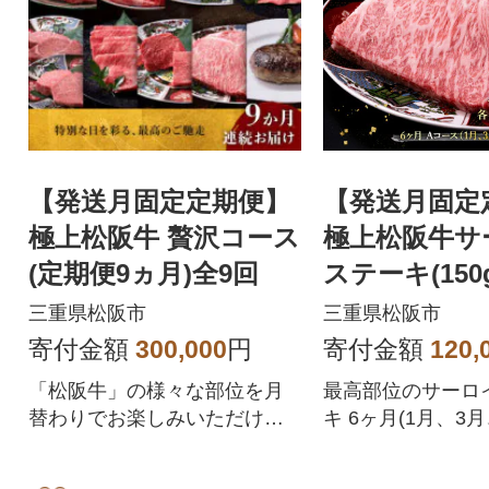
【発送月固定定期便】
【発送月固定
極上松阪牛 贅沢コース
極上松阪牛サ
(定期便9ヵ月)全9回
ステーキ(150g
か月 Aコース
三重県松阪市
三重県松阪市
寄付金額
300,000
円
寄付金額
120,
「松阪牛」の様々な部位を月
最高部位のサーロ
替わりでお楽しみいただけ
キ 6ヶ月(1月、3
る、お肉の定期便(9か月)で
月、9月、11月)
す。