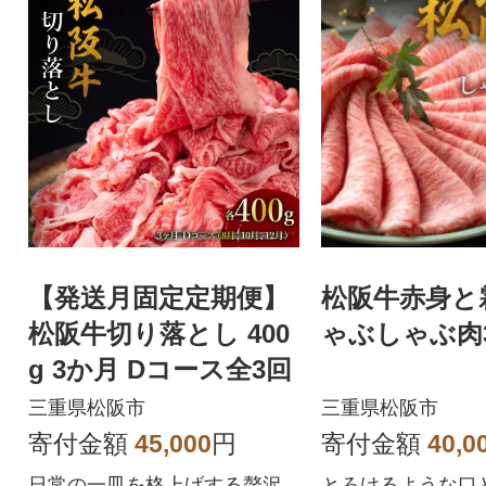
【発送月固定定期便】
松阪牛赤身と
松阪牛切り落とし 400
ゃぶしゃぶ肉3
g 3か月 Dコース全3回
三重県松阪市
三重県松阪市
寄付金額
45,000
円
寄付金額
40,0
日常の一皿を格上げする贅沢
とろけるような口