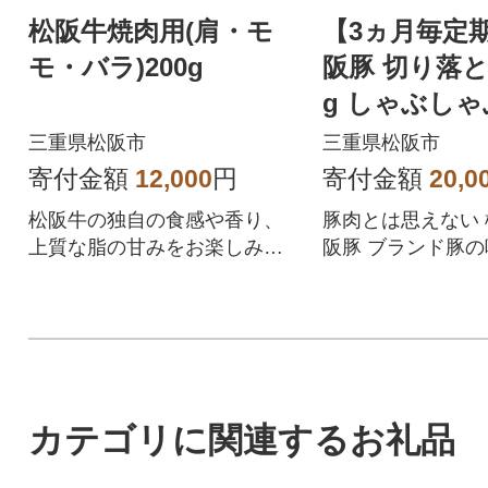
松阪牛焼肉用(肩・モ
【3ヵ月毎定
モ・バラ)200g
阪豚 切り落と
g しゃぶしゃ
ー炒め物、生
三重県松阪市
三重県松阪市
も色々全2回
寄付金額
12,000
円
寄付金額
20,0
松阪牛の独自の食感や香り、
豚肉とは思えない
上質な脂の甘みをお楽しみい
阪豚 ブランド豚の
ただけます。
しい嬉しい楽しい
にお届けします
カテゴリに関連するお礼品