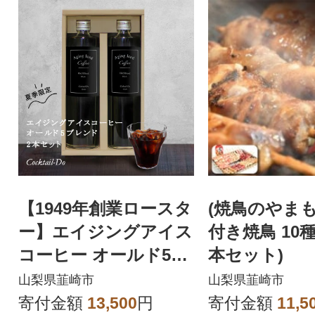
【1949年創業ロースタ
(焼鳥のやまも
ー】エイジングアイス
付き焼鳥 10種
コーヒー オールド5ブ
本セット)
レンド 2本(720ml) 無
山梨県韮崎市
山梨県韮崎市
糖
寄付金額
13,500
円
寄付金額
11,5