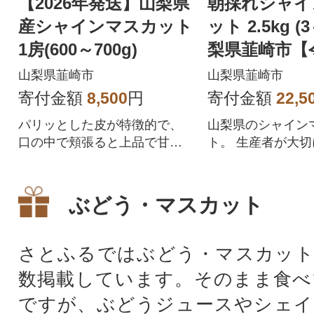
【2026年発送】山梨県
朝採れシャイ
産シャインマスカット
ット 2.5kg (
1房(600～700g)
梨県韮崎市【
産 先行受付
山梨県韮崎市
山梨県韮崎市
寄付金額
8,500
円
寄付金額
22,5
パリッとした皮が特徴的で、
山梨県のシャイン
口の中で頬張ると上品で甘み
ト。 生産者が大
のある果汁が口いっぱいに広
け育てたぶどうを
がります!
会にご賞味くださ
ぶどう・マスカット
さとふるではぶどう・マスカット
数掲載しています。そのまま食べ
ですが、ぶどうジュースやシェイ