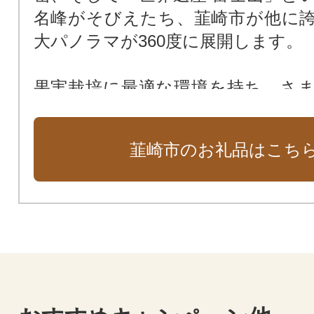
名峰がそびえたち、韮崎市が他に
大パノラマが360度に展開します。
果実栽培に最適な環境を持ち、さ
が収穫され、ワインの他、加工品
です。また、肥沃な土壌と豊かな
韮崎市のお礼品はこち
れるお米は、つや、粘り、甘みの
群のおいしさです。
バラエティ豊かなお礼品を多数取
ます。地域ならではの魅力を感じ
をぜひご覧ください。