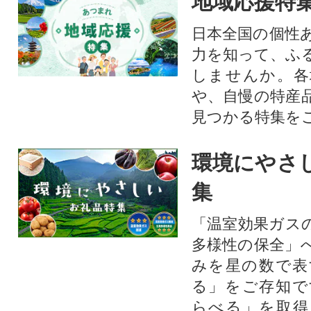
地域応援特
日本全国の個性
力を知って、ふ
しませんか。各
や、自慢の特産
見つかる特集を
環境にやさ
集
「温室効果ガス
多様性の保全」
みを星の数で表
る」をご存知で
らべる」を取得