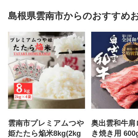
島根県雲南市からのおすすめ
雲南市プレミアムつや
奥出雲和牛肩
姫たたら焔米8kg(2kg
き焼き用 600