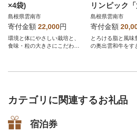
×4袋)
リンピック「
&「脂肪の質
島根県雲南市
島根県雲南市
寄付金額
22,000
円
寄付金額
20,0
環境と体にやさしい栽培と、
とろける脂と風味
食味・粒の大きさにこだわっ
の奥出雲和牛をす
た、ふっくらと炊き上がる最
カットしてお届け
高に美味しいお米です。
き焼きを味わえま
カテゴリに関連するお礼品
宿泊券