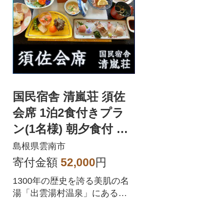
国民宿舎 清嵐荘 須佐
会席 1泊2食付きプラ
ン(1名様) 朝夕食付 宿
泊チケット
島根県雲南市
寄付金額
52,000
円
1300年の歴史を誇る美肌の名
湯「出雲湯村温泉」にある山
峡の里山リゾートの1泊2食付
き宿泊券です。