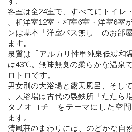
す。
客室は全24室で、すべてにトイレ
。和洋室12室・和室6室・洋室6室
ンは基本「洋室バス無し」のお部
ます。
泉質は「アルカリ性単純泉低緩和
は43℃。無味無臭の柔らかな温泉
ロトロです。
男女別の大浴場と露天風呂、そし
、大浴場は古代の製鉄所「たたら
タノオロチ」をテーマにした空間
ます。
清嵐荘のまわりには、のどかな自