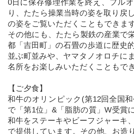
0日に保存修理作業を終え、フル
り、たたら操業当時の姿を取り戻
の姿をご覧いただくこともできま
その他にも、たたら製鉄の産業で
都「吉田町」の石畳の歩道に歴史
並ぶ町並みや、ヤマタノオロチに
名所をお楽しみいただくこともで
【ご夕食】
和牛のオリンピック(第12回全国和
で「第1位」&「脂肪の質」W受賞
和牛をステーキやビーフジャーキ
で提供しています。その他、お造