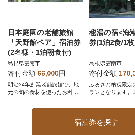
日本庭園の老舗旅館
秘湯の宿<海
「天野館ペア」宿泊券
券(1泊2食/1枚
(2名様・1泊朝食付)
島根県雲南市
島根県雲南市
寄付金額
66,000
円
寄付金額
170,
明治24年創業老舗旅館で、地
ふるさと納税限定
元の旬の食材を使ったお料理
ランとなります。1
でおもてなし致します。
秘湯の宿で海鮮会
堪能ください。
宿泊券を探す