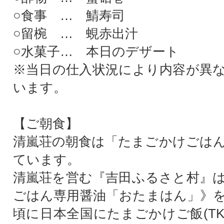
○食事 … 鯖寿司
○留椀 … 蜆赤出汁
○水菓子… 本日のデザート
※当日の仕入状況により内容が異
います。
【ご朝食】
清嵐荘の朝食は「たまごかけごは
ています。
清嵐荘を営む『吉田ふるさと村』
ごはん専用醤油「おたまはん」》を開
頃に日本全国にたまごかけご飯(TK