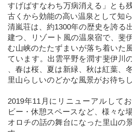
すげばすなわち万病消える」とも
古くから効能の高い温泉として知
清嵐荘は、約1300年の歴史を誇る
建つ、リゾート風の温泉宿で、斐
む山峡のたたずまいが落ち着いた
ています。出雲平野を潤す斐伊川
、春は桜、夏は新緑、秋は紅葉、
里山らしいのどかな風景がお待ち
2019年11月にリニューアルして
ビー・休憩スペースなど、様々な
オロチの話の舞台になった里山の