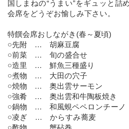
国しまねの“うまい”をギュッと詰
会席をどうぞお愉しみ下さい。
特饌会席おしながき(春～夏頃)
○先附 … 胡麻豆腐
○前菜 … 旬の盛合せ
○造里 … 鮮魚三種盛り
○煮物 … 大田の穴子
○焼物 … 奥出雲サーモン
○強肴 … 奥出雲和牛陶板焼き
○鍋物 … 和風蜆ペペロンチーノ
○凌ぎ … からすみ蕎麦
○酢物 … 蟹砧巻