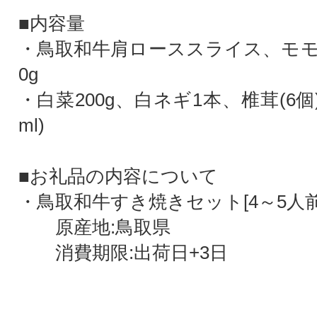
■内容量
・鳥取和牛肩ローススライス、モモ
0g
・白菜200g、白ネギ1本、椎茸(6個)
ml)
■お礼品の内容について
・鳥取和牛すき焼きセット[4～5人前
原産地:鳥取県
消費期限:出荷日+3日