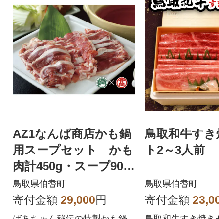
AZ1なんば商店かも鍋
鳥取和牛すき
用スープセット かも
ト2～3人前
肉計450g・スープ900
ml
鳥取県伯耆町
鳥取県伯耆町
寄付金額
29,000
円
寄付金額
23,0
ばあちゃん秘伝の特製かも鍋
鳥取和牛すき焼きセ