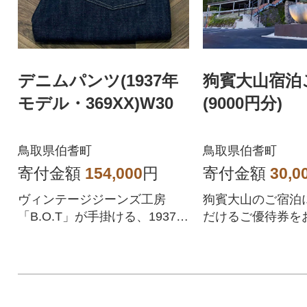
デニムパンツ(1937年
狗賓大山宿泊
モデル・369XX)W30
(9000円分)
鳥取県伯耆町
鳥取県伯耆町
寄付金額
154,000
円
寄付金額
30,0
ヴィンテージジーンズ工房
狗賓大山のご宿泊
「B.O.T」が手掛ける、1937年
だけるご優待券を
モデルのデニムパンツです。
します。