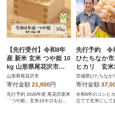
【先行受付】令和8年
先行予約 
産 新米 玄米 つや姫 10
ひたちなか市
kg 山形県尾花沢市産 j
ヒカリ 玄米30
a-tsgxb10
g×1袋)
山形県尾花沢市
茨城県ひたちなか
寄付金額
21,000
円
寄付金額
37,0
先行予約 2026年産 尾花沢産米
令和8年のコシヒ
「つや姫」玄米10キロをお届
立てで玄米にして
けいたします!
す。