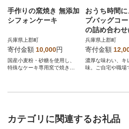
手作りの窯焼き 無添加
おうち時間に
シフォンケーキ
プバッグコー
の詰め合わせ
ド5袋×3)
兵庫県上郡町
兵庫県上郡町
寄付金額
10,000
円
寄付金額
12,0
国産小麦粉・砂糖を使用し、
濃厚な味わい、キ
特殊なケーキ専用窯で焼き上
味。ご自宅や職場
げたケーキをtousuibouからお
コーヒーに。
届けします
カテゴリに関連するお礼品