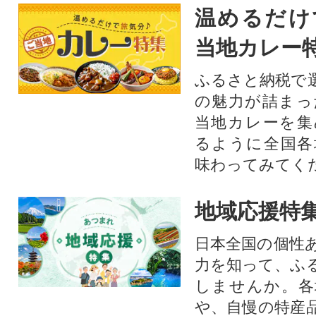
温めるだけ
当地カレー
ふるさと納税で
の魅力が詰まっ
当地カレーを集
るように全国各
味わってみてく
地域応援特
日本全国の個性
力を知って、ふ
しませんか。各
や、自慢の特産