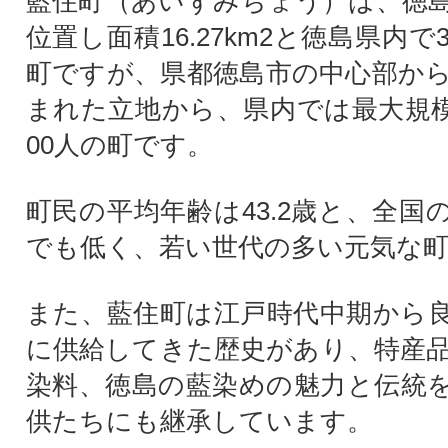
藍住町（あいずみちょう）は、徳
位置し面積16.27km2と徳島県内
町ですが、県都徳島市の中心部か
まれた立地から、県内では最大規模の
00人の町です。
町民の平均年齢は43.2歳と、全国
でも低く、若い世代の多い元気な
また、藍住町は江戸時代中期から
に供給してきた歴史があり、特産
染料、徳島の藍染めの魅力と伝統
供たちにも継承しています。