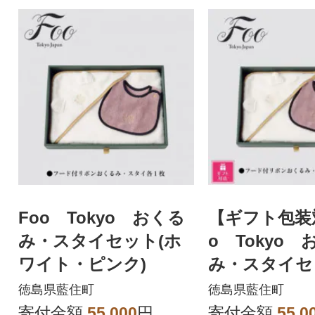
Foo Tokyo おくる
【ギフト包装
み・スタイセット(ホ
o Tokyo 
ワイト・ピンク)
み・スタイセ
ワイト・ピン
徳島県藍住町
徳島県藍住町
寄付金額
55,000
円
寄付金額
55,0