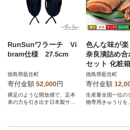
RunSunワラーチ Vi
色んな味が楽
bram仕様 27.5cm
奈良漬詰め合
セット 化粧
徳島県藍住町
徳島県藍住町
寄付金額
52,000
円
寄付金額
12,0
裸足のような開放感で、足本
生産量全国一位の
来の力を引き出す日本製サン
物専用きゅうりを
ダルです。
した甘味とコクの
漬け上げました!