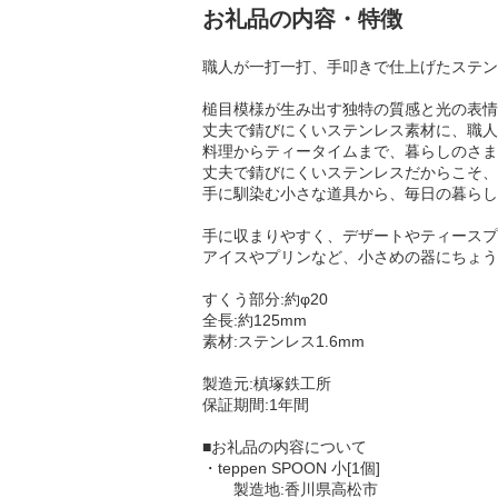
お礼品の内容・特徴
職人が一打一打、手叩きで仕上げたステン
槌目模様が生み出す独特の質感と光の表情
丈夫で錆びにくいステンレス素材に、職人
料理からティータイムまで、暮らしのさま
丈夫で錆びにくいステンレスだからこそ、
手に馴染む小さな道具から、毎日の暮らし
手に収まりやすく、デザートやティースプ
アイスやプリンなど、小さめの器にちょう
すくう部分:約φ20
全長:約125mm
素材:ステンレス1.6mm
製造元:槙塚鉄工所
保証期間:1年間
■お礼品の内容について
・teppen SPOON 小[1個]
製造地:香川県高松市