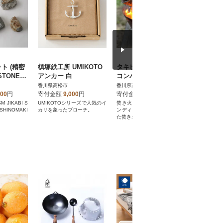
ト (精密
槙塚鉄工所 UMIKOTO
タキビズム TAKIBISM
マキヅ家具 
TONE Q
アンカー 白
コンパクト焚き火セッ
ir 白 -
たたみ脚用
ト [槙塚鉄工所]
槙塚鉄工
香川県高松市
香川県高松市
香川県高松
000
円
寄付金額
9,000
円
寄付金額
37,000
円
寄付金額
 JIKABI S
UMIKOTOシリーズで人気のイ
焚き火ブースターとフライパ
〖マキヅ家
SHINOMAKI
カリを象ったブローチ。
ンディッシュ小を組み合わせ
の円と木の
た焚き火台のセット
わらかな印