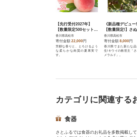
【先行受付2027年】
《新品種デビュー
【数量限定500セット・
【数量限定!】さ
6月～7月発送】香川の
メラルド 約1kg
香川県高松市
香川県高松市
桃(大玉) 約3.6kg
寄付金額
22,000
円
寄付金額
8,000
円
芳醇な香りと、とろけるよう
香川県でまた新たな品
な柔らかな肉質の夏果実で
生!キウイの救世主「
す。
メラルド」。
カテゴリに関連する
食器
さとふるでは食器のお礼品を多数掲載して