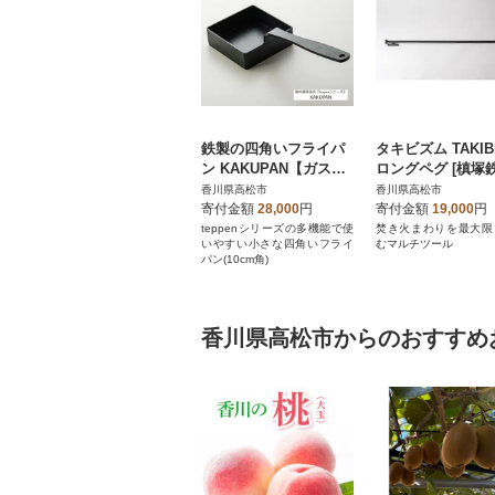
鉄製の四角いフライパ
タキビズム TAKIB
ン KAKUPAN【ガス・I
ロングペグ [槙塚
H・直火・オーブン・
所]
香川県高松市
香川県高松市
グリル対応】 [槙塚鉄工
寄付金額
28,000
円
寄付金額
19,000
円
所]
teppenシリーズの多機能で使
焚き火まわりを最大限
いやすい小さな四角いフライ
むマルチツール
パン(10cm角)
香川県高松市からのおすすめ