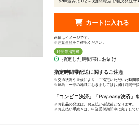
お申込みより2～3週間程度で順次発送予
カートに入れる
画像はイメージです。
※
注意事項
をご確認ください。
時間帯指定可
指定した時間帯にお届け
指定時間帯配送に関するご注意
※交通状況や天候により、ご指定いただいた時間
※離島・一部の地域におきましてはお届け時間帯
「コンビニ決済」「Pay-easy決済
※お礼品の発送は、お支払い確認後となります。
※お支払い手続きは、申込受付期間中に完了して