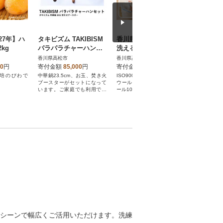
27年】ハ
タキビズム TAKIBISM
香川県高松市で製造
本家 池
kg
パラパラチャーハンセ
洗えるウール100%ベッ
ぬきうどん
ット 中華鍋 お玉 ブー
トパット
まうどん
香川県高松市
香川県高松市
香川県高松
スター [槙塚鉄工所]
し醤油付
00
円
寄付金額
85,000
円
寄付金額
17,000
円
寄付金額
培のびわで
中華鍋23.5cm、お玉、焚き火
ISO9001認定工場で生産した
池上製麺所
ブースターがセットになって
ウールマーク付きの洗えるウ
年愛される
います。ご家庭でも利用でき
ール100%ベットパットです。
旨さを引き
ます。
トです。
シーンで幅広くご活用いただけます。洗練