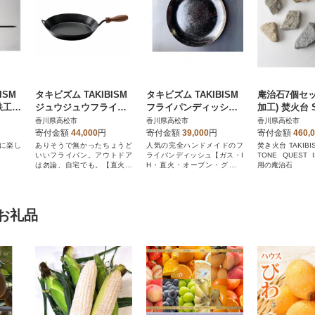
ISM
タキビズム TAKIBISM
タキビズム TAKIBISM
庵治石7個セッ
鉄工
ジュウジュウフライパ
フライパンディッシュ
加工) 焚火台 S
ン 26.5cm
大 2枚セット(25cm×2
UEST 折り
香川県高松市
香川県高松市
香川県高松市
枚) [槙塚鉄工所]
寄付金額
44,000
円
寄付金額
39,000
円
寄付金額
460,
に楽し
ありそうで無かったちょうど
人気の完全ハンドメイドのフ
焚き火台 TAKIBISM
いいフライパン。アウトドア
ライパンディッシュ【ガス・I
TONE QUEST I
は勿論、自宅でも。【直火・
H・直火・オーブン・グリル
用の庵治石
ガス・IH対応】
対応】
お礼品