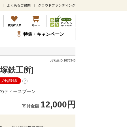
よくあるご質問
クラウドファンディング
メ
イ
ン
コ
ン
特集・キャンペーン
テ
ン
ツ
に
ス
お礼品ID:1676346
キ
[槙塚鉄工所]
ッ
プ
ップ申請対象
のティースプーン
12,000円
寄付金額