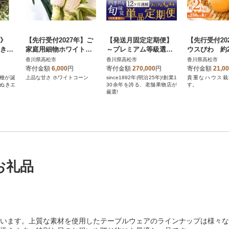
!》
【先行受付2027年】ご
【発送月固定定期便】
【先行受付20
ぬきエ
家庭用細物ホワイトコ
～プレミアム等級選果
ウスびわ 約2
ーン 約3.5kg
～四季折々旬味覚!12ヶ
香川県高松市
香川県高松市
香川県高松市
月連続単品定期便♪全12
寄付金額
6,000
円
寄付金額
270,000
円
寄付金額
21,0
回
種が誕
上品な甘さ ホワイトコーン
since1892年(明治25年)!創業1
貴重なハウス栽
さぬきエ
30余年を誇る、老舗果物店が
す。
厳選!
お礼品
います。上質な素材を使用したテーブルウェアのラインナップは様々な