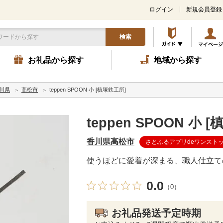
ログイン
新規会員登録
検索
お礼品から探す
地域から探す
川県
高松市
teppen SPOON 小 [槙塚鉄工所]
teppen SPOON 小 
香川県高松市
さとふるアプリdeワンスト
使うほどに愛着が深まる、職人仕立て
0.0
（0）
お礼品発送予定時期