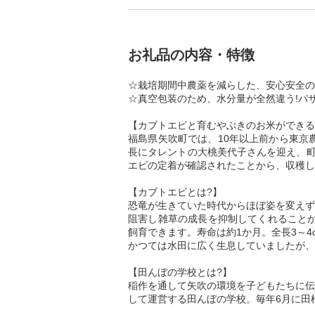
お礼品の内容・特徴
☆栽培期間中農薬を減らした、安心安全の
☆真空包装のため、水分量が全然違う!パ
【カブトエビと育むやぶきのお米ができる
福島県矢吹町では、10年以上前から東京
長にタレントの大桃美代子さんを迎え、町
エビの定着が確認されたことから、収穫し
【カブトエビとは?】
恐竜が生きていた時代からほぼ姿を変えず
阻害し雑草の成長を抑制してくれることか
飼育できます。寿命は約1か月。全長3～4
かつては水田に広く生息していましたが、
【田んぼの学校とは?】
稲作を通して矢吹の環境を子どもたちに伝
して運営する田んぼの学校。毎年6月に田