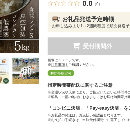
0.0
（0）
お礼品発送予定時期
お申し込みより1～2週間程度で順次発送予
受付期間外
画像はイメージです。
※
注意事項
をご確認ください。
時間帯指定可
指定時間帯配送に関するご注意
※交通状況や天候により、ご指定いただいた時間帯
※離島・一部の地域におきましてはお届け時間帯指
「コンビニ決済」「Pay-easy決済」
※お礼品の発送は、お支払い確認後となります。
※お支払い手続きは、申込受付期間中に完了してい