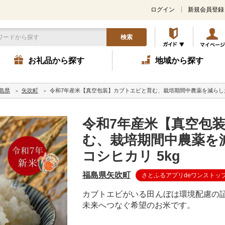
ログイン
新規会員登録
検索
お礼品から探す
地域から探す
島県
矢吹町
令和7年産米【真空包装】カブトエビと育む、栽培期間中農薬を減らした
令和7年産米【真空包
む、栽培期間中農薬を
コシヒカリ 5kg
福島県矢吹町
さとふるアプリdeワンストッ
カブトエビがいる田んぼは環境配慮の証
未来へつなぐ希望のお米です。