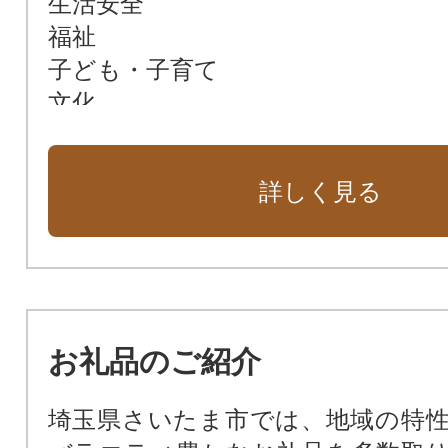
生活安全
福祉
子ども・子育て
文化
都市インフラ
防災・消防
詳しく見る
経済・産業
ふれあい福祉基金
文化芸術都市創造基金
高速鉄道東京7号線整備基金
庁舎整備基金
お礼品のご紹介
市民活動及び協働の推進基金
スポーツ振興基金
埼玉県さいたま市では、地域の特
子ども・青少年希望（ゆめ）基金