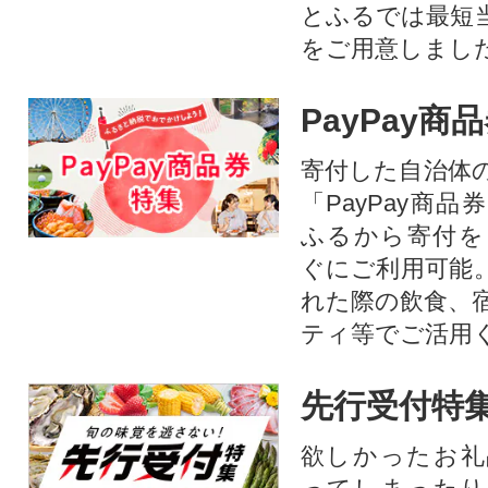
とふるでは最短
をご用意しまし
PayPay商
寄付した自治体
「PayPay商
ふるから寄付を
ぐにご利用可能
れた際の飲食、
ティ等でご活用
先行受付特
欲しかったお礼