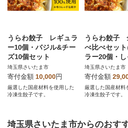
うらわ餃子 レギュラ
うらわ餃子 
ー10個・バジル&チー
べ比べセット
ズ10個セット
ラー20個・し
旨辛20個・バ
埼玉県さいたま市
埼玉県さいたま市
ーズ10個)
寄付金額
10,000
円
寄付金額
29,0
厳選した国産材料を使用した
厳選した国産材料
冷凍生餃子です。
冷凍生餃子です。
埼玉県さいたま市からのおす