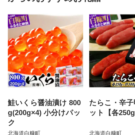
鮭いくら醤油漬け 800
たらこ・辛子
g(200g×4) 小分けパッ
ット【各250g
ク
北海道白糠町
北海道白糠町