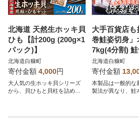
北海道 天然生ホッキ貝
大手百貨店も
ひも【計200g (200g×1
巻鮭姿切身」オ
パック)】
7kg(4分割)
北海道白糠町
北海道白糠町
寄付金額
4,000
円
寄付金額
13,0
大人気の生ホッキ貝シリーズ
本製品は一般的な
から、貝ひもと貝柱を詰め合
製法が異なり、鮭
わせた贅沢セットをお届けし
お楽しみいただけ
ます。