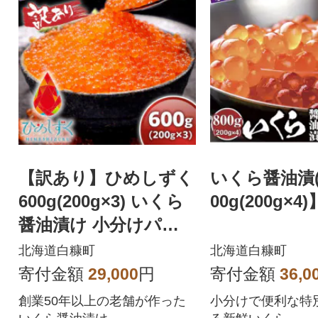
【訳あり】ひめしずく
いくら醤油漬(
600g(200g×3) いくら
00g(200g×4)
醤油漬け 小分けパッ
ク
北海道白糠町
北海道白糠町
寄付金額
29,000
円
寄付金額
36,0
創業50年以上の老舗が作った
小分けで便利な特