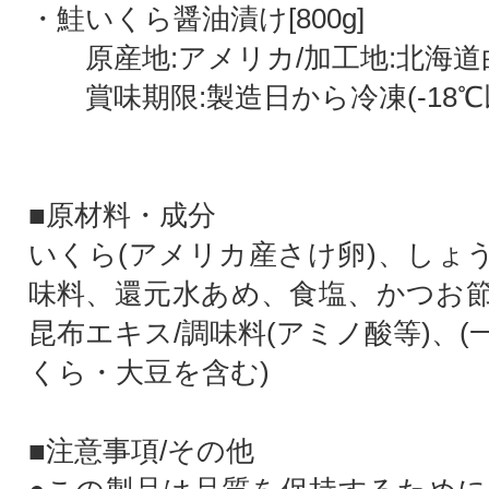
・鮭いくら醤油漬け[800g]
原産地:アメリカ/加工地:北海道
賞味期限:製造日から冷凍(-18℃
■原材料・成分
いくら(アメリカ産さけ卵)、しょ
味料、還元水あめ、食塩、かつお
昆布エキス/調味料(アミノ酸等)、
くら・大豆を含む)
■注意事項/その他