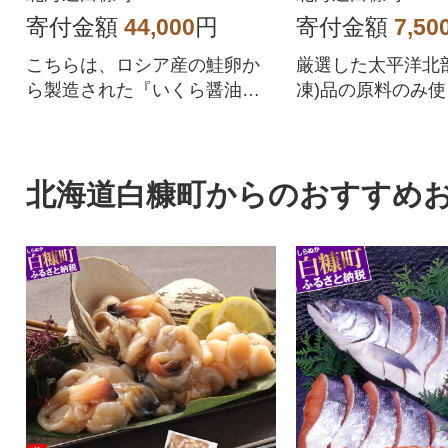
寄付金額
44,000
円
寄付金額
7,50
こちらは、ロシア産の鮭卵か
厳選した太平洋北
ら製造された『いくら醤油
凍)品の原料のみ
漬』です。
豊富な薄色仕立て
こセットです。
北海道白糠町からのおすすめ